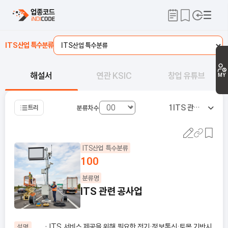
ITS산업 특수분류
해설서
연관 KSIC
창업 유튜브
MY
1
ITS 관련 공사업
트리
분류차수
ITS산업 특수분류
100
분류명
ITS 관련 공사업
• ITS 서비스 제공을 위해 필요한 전기·정보통신·토목 기반시
설명