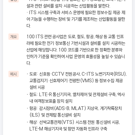
설과 관련 설비를 설치·시공하는 산업활동을 말한다.
• ITS 시스템 구축과 서비스 운영에 필요한 정보수집·제공·제
어 기능을 수행하는 장비 및 기기를 제조하는 산업활동을 말한
다.
100 ITS 관련 공사업은 도로, 철도, 항공, 해상 등 교통 인프
개요
라에 필요한 전기·정보통신 기반시설과 설비를 설치·시공하는
산업에 해당합니다. 100 코드를 기반으로 한 정확한 분류와
인허가 기준을 확인하여 사업 운영의 효율성을 높일 수 있습니
다.
도로: 신호등·CCTV 전원공사, C-ITS 노변기지국(RSU),
예시
교통검지기·신호제어기·전광판(VMS) 등 정보수집·제공
설비 시공
철도: LTE-R 통신기지국, 열차제어 및 관제설비 구축, 역사
내 여객정보표출 장치 설치
항공: 감시장비(ADS-B, MLAT) 지상국, 계기착륙장치
(ILS) 및 관제탑 통신설비 설치
해상: 선박교통관제(VTS) 시스템 전원·통신설비 시공,
LTE-M 해상기지국 및 항만 자동화 인프라 구축