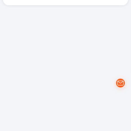
개인정보 처리방침
YouTube 이용약관
Google 개인정보 보호정책
(주)에프에스 | 대전광역시 동구 계족로 151. 대전지식산업센터 503, 504,