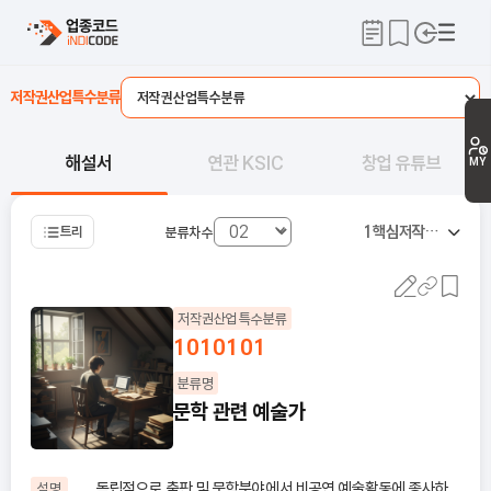
저작권산업특수분류
해설서
연관 KSIC
창업 유튜브
MY
1
핵심저작권산업
트리
분류차수
저작권산업특수분류
1010101
분류명
문학 관련 예술가
독립적으로 출판 및 문학분야에서 비공연 예술활동에 종사하
설명