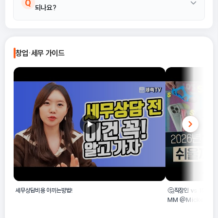
Q
되나요?
연극배우는 공연 활동에 해당하므로 이 분류에는 포함되지 않습니
다.
네, 해당 산업특수분류는 독립적으로 출판 및 문학 분야에서 활동하
A
는 예술가를 의미하며, 1인 산업활동도 포함됩니다.
창업·세무 가이드
세무상담비용 아끼는방법!
🤔직장인 vs 1인 창
MM @MickeyPed