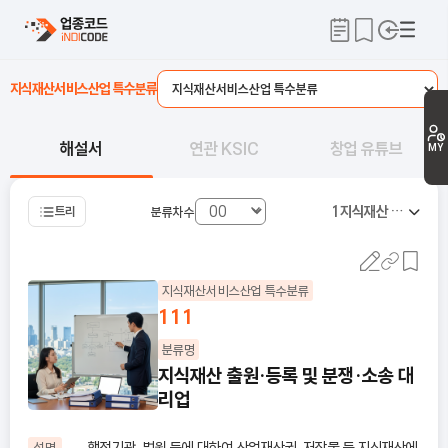
지식재산서비스산업 특수분류
해설서
연관 KSIC
창업 유튜브
MY
1
지식재산 법률대리업
트리
분류차수
지식재산서비스산업 특수분류
111
분류명
지식재산 출원·등록 및 분쟁·소송 대
리업
행정기관, 법원 등에 대하여 산업재산권, 저작물 등 지식재산에
설명