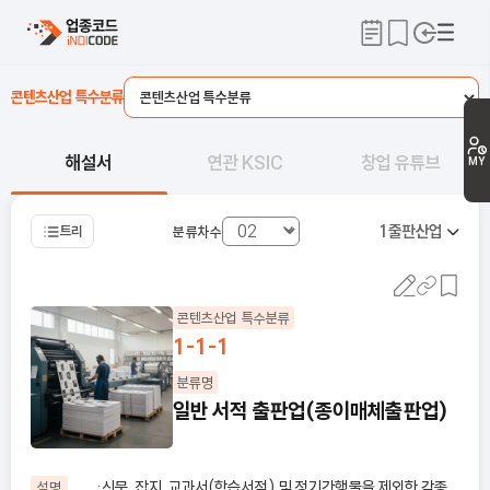
콘텐츠산업 특수분류
해설서
연관 KSIC
창업 유튜브
MY
1
출판산업
트리
분류차수
콘텐츠산업 특수분류
1-1-1
분류명
일반 서적 출판업(종이매체출판업)
·신문, 잡지, 교과서(학습서적) 및 정기간행물을 제외한 각종
설명