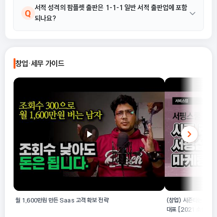
주요 대상은 각종 서적과 서적 성격의 팜플렛 출판 활동이며, 신문,
서적 성격의 팜플렛 출판은 1-1-1 일반 서적 출판업에 포함
A
Q
되나요?
잡지, 교과서(학습서적) 및 정기간행물은 제외됩니다.
네, 포함됩니다. 제공된 산업 해설에 따르면 서적 성격의 팜플렛 출
A
판도 일반 서적 출판업의 활동 범주에 명시되어 있습니다.
창업·세무 가이드
월 1,600만원 만든 Saas 고객 확보 전략
(창업) 시즌타는 서핑
대표 [2021 소상공인