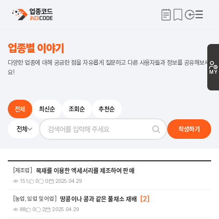
업종별 이야기
다양한 업종에 대해 궁금한 점을 자유롭게 질문하고 다른 사용자들과 정보를 공유해보세
요!
MY
전체
최신순
조회순
추천순
전체
작성하기
목재를 이용한 엑세서리를 제조하여 판매
제조업
151
0
0
2025.04.29
땅콩이나 콩과 같은 풀채소 재배
[2]
농업, 임업 및 어업
88
0
2
2025.04.29