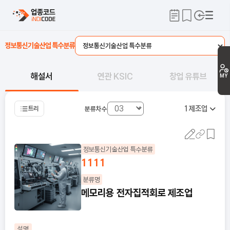
정보통신기술산업 특수분류
해설서
연관 KSIC
창업 유튜브
MY
1
제조업
트리
분류차수
정보통신기술산업 특수분류
1111
분류명
메모리용 전자집적회로 제조업
설명