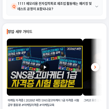
주요 차이점은 제품의 기능적 용도에 있습니다. 1111 메모리용 전
1111 메모리용 전자집적회로 제조업 활동에는 패키징 및
A
Q
테스트 공정이 포함되나요?
자집적회로 제조업은 데이터 저장을 위한 메모리 칩(예: DRAM,
Flash 등)을 생산하는 공정을 의미하며, 비메모리용 집적회로 제조
업은 논리 회로나 아날로그 회로 등 다른 기능을 수행하는 칩을 제조
네, 일반적으로 메모리용 전자집적회로의 제조업에는 실리콘 웨이
A
하는 업종으로 분류됩니다.
퍼에서 칩을 형성하는 공정뿐만 아니라, 완성된 칩을 보호하고 외부
창업·세무 가이드
회로와 연결하기 위한 패키징 및 기능 테스트 공정도 포괄적인 제조
활동의 일부로 간주됩니다.
마케팅 자격증 | 2026년 버전 SNS광고마케터 1급 자격증 시험
그리고 모든걸 다 팔고
공부 통합본 #마케팅자격증 #마케팅교육