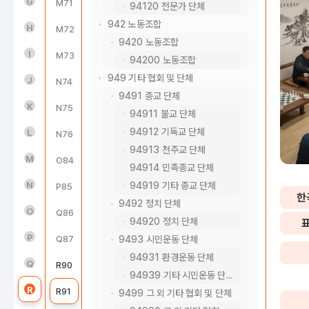
도매 및 소매업(45~47)
G
M71
전문 서비스업
94120 전문가 단체
942 노동조합
운수 및 창고업(49~52)
H
M72
건축기술, 엔지니어링 및 기타 과학기술 서비스업
9420 노동조합
숙박 및 음식점업(55~56)
I
M73
기타 전문, 과학 및 기술 서비스업
94200 노동조합
949 기타 협회 및 단체
정보통신업(58~63)
J
N74
사업시설 관리 및 조경 서비스업
9491 종교 단체
금융 및 보험업(64~66)
K
N75
사업지원 서비스업
94911 불교 단체
94912 기독교 단체
부동산업(68)
L
N76
임대업; 부동산 제외
94913 천주교 단체
전문, 과학 및 기술 서비스업(70~73)
M
O84
공공행정, 국방 및 사회보장 행정
94914 민족종교 단체
사업시설 관리, 사업 지원 및 임대 서비스업(74~76)
N
94919 기타 종교 단체
P85
교육 서비스업
한
9492 정치 단체
공공행정, 국방 및 사회보장 행정(84)
O
Q86
보건업
94920 정치 단체
교육 서비스업(85)
P
Q87
사회복지 서비스업
9493 시민운동 단체
94931 환경운동 단체
보건업 및 사회복지 서비스업(86~87)
Q
R90
창작, 예술 및 여가관련 서비스업
94939 기타 시민운동 단체
예술, 스포츠 및 여가관련 서비스업(90~91)
R
R91
스포츠 및 오락관련 서비스업
9499 그 외 기타 협회 및 단체