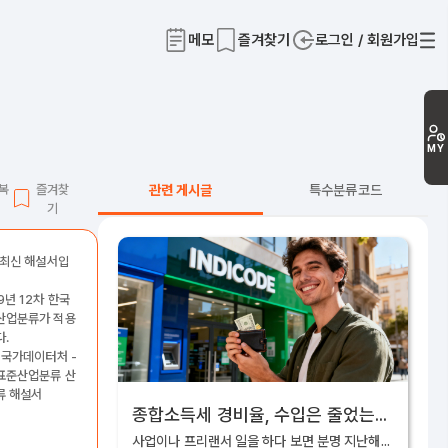
메모
즐겨찾기
로그인 / 회원가입
티
MY
L복
즐겨찾
관련 게시글
특수분류코드
기
 최신 해설서입
9년 12차 한국
산업분류가 적용
.
 국가데이터처 -
표준산업분류 산
류 해설서
종합소득세 경비율, 수입은 줄었는데 세금은 왜 늘어날까요?
사업이나 프리랜서 일을 하다 보면 분명 지난해보다 수입이 줄었는데도 5월 종합소득세 신고 안내문을 받아보고 세금이 더 늘어난 것처럼 느껴질 때가 있어요. 이럴 때 가장 먼저 살펴봐야 하는 것이 바로 종합소득세 경비율이에요.