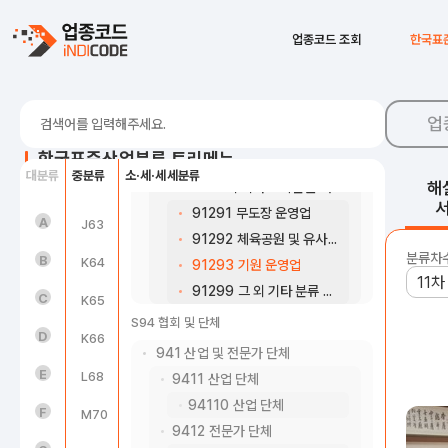
9123 수상오락 서비스업
91231 낚시장 운영업
J58
출판업
업종코드 조회
한국표
91239 기타 수상오락 서비스업
J59
영상ㆍ오디오 기록물 제작 및 배급업
9124 사행시설 관리 및 운영업
91241 복권발행 및 판매업
J60
방송 및 영상·오디오물 제공 서비스업
업
91242 카지노 운영업
J61
우편 및 통신업
한국표준산업분류 트리메뉴
91249 기타 사행시설 관리 및 운영업
대분류
중분류
소·세·세세분류
해
J62
컴퓨터 프로그래밍, 시스템 통합 및 관리업
9129 그 외 기타 오락관련 서비스업
91291 무도장 운영업
농업, 임업 및 어업(01~03)
A
J63
정보서비스업
91292 체육공원 및 유사 공원 운영업
분류차
광업(05~08)
B
K64
금융업
91293 기원 운영업
91299 그 외 기타 분류 안된 오락관련 서비스업
제조업(10~34)
C
K65
보험업
S94 협회 및 단체
전기, 가스, 증기 및 공기조절 공급업(35)
D
K66
금융 및 보험 관련 서비스업
941 산업 및 전문가 단체
수도, 하수 및 폐기물 처리, 원료 재생업(36 ~ 39)
E
L68
부동산업
9411 산업 단체
94110 산업 단체
건설업(41~42)
F
M70
연구개발업
9412 전문가 단체