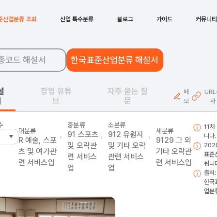
준산업분류 조회
산업 특수분류
블로그
가이드
커뮤니
종코드 해설서
한국표준산업분류 해설서
설
창업 유튜
자주 묻는 질
메
UR
서
브
문
모
사
수
중분류
소분류
11차
대분류
세분류
91
스포츠
912
유원지
니다.
R
예술, 스포
9129
그 외
및 오락관
및 기타 오락
202
츠 및 여가관
기타 오락관
표준
련 서비스
관련 서비스
련 서비스업
련 서비스업
됩니다
업
업
출처:
한국
업분