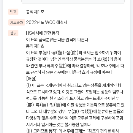
통칙 제1호
번호
2022년도 WCO 해설서
자료출처
HS해석에 관한 통칙
설명
이 표의 품목분류는 다음 원칙에 따른다.
통칙 제1호
이 표의 부(部)ㆍ류(類)ㆍ절(節)의 표제는 참조하기 위하여
규정한 것이다. 법적인 목적상 품목분류는 각 호(號)의 용어
와 관련 부나 류의 주(註)에 따라 결정하되, 각 호나 주에서 따
로 규정하지 않은 경우에는 다음 각 호의 규정에 따른다.
[해설]
(I) 이 표는 국제무역에서 취급되고 있는 상품을 체계적인 형
식으로 표시하고 있다. 이것은 그들이 포괄하는 상품의 범주나
형태를 가능한 한 간소하게 표시하고 있는 표제가 주어진 부
(部)ㆍ류(類)ㆍ절(節)에 이들 상품을 계통적으로 분류하고 있
다. 그러나 대부분의 경우, 부(部)ㆍ류(類)에 분류하는 물품의
다양성과 많은 수로 인하여 이들 모두를 표제에 구분하여 포함
시키거나 열거하는 것은 불가능한 일이다.
(II) 그러므로 통칙1의 서두에 표제는 “참조의 편의를 위하