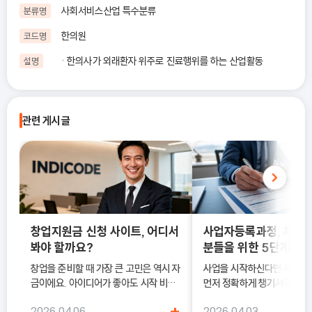
사회서비스산업 특수분류
분류명
한의원
코드명
· 한의사가 외래환자 위주로 진료행위를 하는 산업활동
설명
관련 게시글
창업지원금 신청 사이트, 어디서
사업자등록과정, 처음
봐야 할까요?
분들을 위한 5단계 정
창업을 준비할 때 가장 큰 고민은 역시 자
사업을 시작하신다면 사업
금이에요. 아이디어가 좋아도 시작 비용
먼저 정확하게 챙기셔야 해요
이 부담되면 실행이 늦어질 수밖에 없죠.
록은 단순히 서류를 내는 절차
+
2026.04.06
2026.04.03