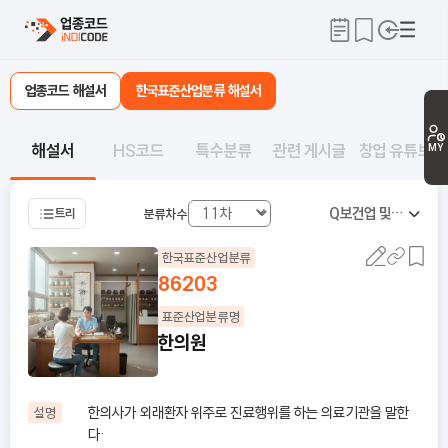
업종코드 해설서
한국표준산업분류 해설서
해설서
HS코드
특수분류
관련 게시글
창업 유튜브
MY
Q
보건업 및 사회복지 서비스업
트리
분류차수
한국표준산업분류
86203
표준산업분류명
한의원
한의사가 외래환자 위주로 진료행위를 하는 의료기관을 말한
설명
다·