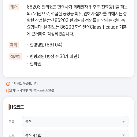
86203 한의원은 한의사가 외래환자 위주로 진료행위를 하는
개요
의료기관으로, 적절한 공장등록 및 인허가 절차를 위해서는 정
확한 산업분류인 86203 한의원의 정의를 파악하는 것이 중
요합니다. 본 정보는 86203 한의원의Classification 기준
에 근거하여 작성되었습니다.
한방병원(86104)
제외
한방의원(병상 수 30개 미만)
색인어
한의원
11차 최신 해설서입니다.
출처: 국가데이터처 - 한국표준산업분류
HS코드
분류
코드