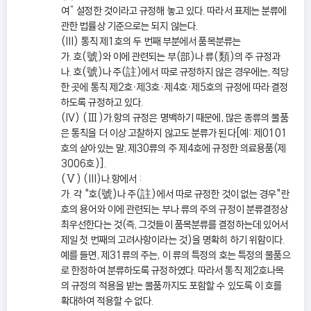
여” 설정한 것이라고 규정해 놓고 있다. 따라서 표제는 분류에
관한 법률상 기준으로는 되지 않는다.
(III) 통칙 제1호의 두 번째 부분에서 품목분류는
가. 호(號)와 이에 관련되는 부(部)나 류(類)의 주 규정과
나. 호(號)나 주(註)에서 따로 규정하지 않은 경우에는, 적당
한 곳에 통칙 제2호ㆍ제3호ㆍ제4호ㆍ제5호의 규정에 따라 결정
하도록 규정하고 있다.
(IV) (Ⅲ)가.항의 규정은 명백하기 때문에, 많은 종류의 물품
은 통칙을 더 이상 고찰하지 않고도 분류가 된다[예: 제0101
호의 살아있는 말, 제30류의 주 제4호에 규정한 의료용품(제
3006호)].
(Ⅴ) (III)나.항에서 :
가. 각 "호(號)나 주(註)에서 따로 규정한 것이 없는 경우"란
호의 용어와 이에 관련되는 부나 류의 주의 규정이 분류결정상
최우선한다는 것(즉, 그것들이 품목분류를 결정하는데 있어서
제일 첫 번째의 고려사항이라는 것)을 명확히 하기 위함이다.
예를 들면, 제31류의 주는, 이 류의 특정의 호는 특정의 물품으
로 한정하여 분류하도록 규정하였다. 따라서 통칙 제2호나목
의 규정의 적용을 받는 물품까지도 포함할 수 있도록 이 호를
확대하여 적용할 수 없다.