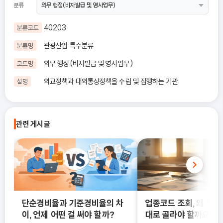
분류
40203
분류코드
관광산업 특수분류
분류명
외무 행정(비자발급 및 영사업무)
코드명
외교정책과 대외통상정책을 수립 및 집행하는 기관
설명
관련 게시글
단순경비율과 기준경비율의 차
업종코드 조회, 왜 처음
이, 언제 어떤 걸 써야 할까?
대로 골라야 할까요?