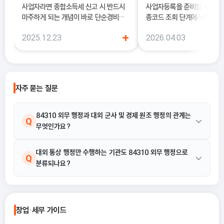
사업자라면 종합소득세 신고 시 반드시
사업자등록을 준비할 때 많은
마주하게 되는 개념이 바로 단순경비율
종코드 조회 단계에서 잠시 
과 기준경비율입니다. 하지만 실제 현장
데요. 겉으로 보면 단순한 6
+
2025.12.23
2026.04.03
에서는 이 두 가지의 차이를 정확히 이해
서 비슷해 보이는 항목으로 
하지 못한 채 “편해 보이는 방식”으로
을 것 같지만, 실제로는 이 
선택했다가, 세금 부담이 오히려 커지거
의 세금과 각종 지원 제도에 
나 신고 오류로 이어지는 경우도 적지 않
수 있답니다.
습니다. 이 글에서는 단순경비율과 기준
자주 묻는 질문
경비율의 개념부터, 어떤 경우에 어떤 방
식을 선택해야 유리한지까지 실무 기준
으로 정리합니다.
84310 외무 행정과 대외 군사 및 경제 원조 행정의 관계는
Q
무엇인가요?
외교정책과 대외 통상정책을 수립 및 집행하는 기관을 말하며, 대외
대외 통상 행정만 수행하는 기관도 84310 외무 행정으로
A
Q
분류되나요?
군사 및 경제 원조 행정 또한 이 범주에 포함됩니다.
네, 외교정책과 대외 통상정책을 수립 및 집행하는 기관은 84310
A
외무 행정에 해당하며, 대외 통상 행정은 그 주요 활동 예시 중 하나
창업·세무 가이드
입니다.