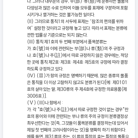
다. 그러나 대부분의 경우, 부(部)ㆍ류(類)에 분류하는 물품의
다양성과 많은 수로 인하여 이들 모두를 표제에 구분하여 포함
시키거나 열거하는 것은 불가능한 일이다.
(II) 그러므로 통칙1의 서두에 표제는 “참조의 편의를 위하
여” 설정한 것이라고 규정해 놓고 있다. 따라서 표제는 분류에
관한 법률상 기준으로는 되지 않는다.
(III) 통칙 제1호의 두 번째 부분에서 품목분류는
가. 호(號)와 이에 관련되는 부(部)나 류(類)의 주 규정과
나. 호(號)나 주(註)에서 따로 규정하지 않은 경우에는, 적당
한 곳에 통칙 제2호ㆍ제3호ㆍ제4호ㆍ제5호의 규정에 따라 결정
하도록 규정하고 있다.
(IV) (Ⅲ)가.항의 규정은 명백하기 때문에, 많은 종류의 물품
은 통칙을 더 이상 고찰하지 않고도 분류가 된다[예: 제0101
호의 살아있는 말, 제30류의 주 제4호에 규정한 의료용품(제
3006호)].
(Ⅴ) (III)나.항에서 :
가. 각 "호(號)나 주(註)에서 따로 규정한 것이 없는 경우"란
호의 용어와 이에 관련되는 부나 류의 주의 규정이 분류결정상
최우선한다는 것(즉, 그것들이 품목분류를 결정하는데 있어서
제일 첫 번째의 고려사항이라는 것)을 명확히 하기 위함이다.
예를 들면, 제31류의 주는, 이 류의 특정의 호는 특정의 물품으