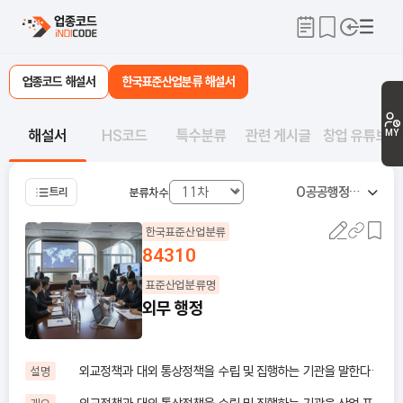
업종코드 해설서
한국표준산업분류 해설서
해설서
HS코드
특수분류
관련 게시글
창업 유튜브
MY
O
공공행정, 국방 및 사회보장 행정
트리
분류차수
한국표준산업분류
84310
표준산업분류명
외무 행정
외교정책과 대외 통상정책을 수립 및 집행하는 기관을 말한다·
설명