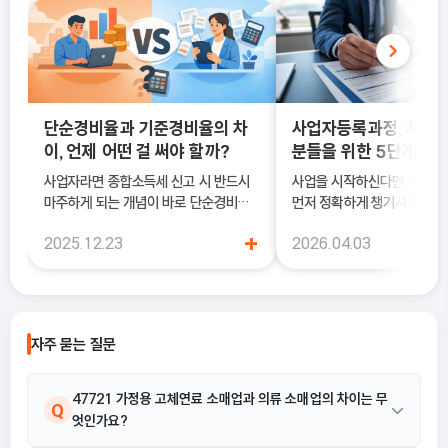
단순경비율과 기준경비율의 차
사업자등록과정, 처음
이, 언제 어떤 걸 써야 할까?
분들을 위한 5단계 정
사업자라면 종합소득세 신고 시 반드시
사업을 시작하신다면 사업
마주하게 되는 개념이 바로 단순경비율
먼저 정확하게 챙기셔야 해요
과 기준경비율입니다. 하지만 실제 현장
록은 단순히 서류를 내는 절차
+
2025.12.23
2026.04.03
에서는 이 두 가지의 차이를 정확히 이해
국세청에 정식으로 사업을 
하지 못한 채 “편해 보이는 방식”으로
알리는 과정이기 때문이에요.
선택했다가, 세금 부담이 오히려 커지거
나 신고 오류로 이어지는 경우도 적지 않
습니다. 이 글에서는 단순경비율과 기준
자주 묻는 질문
경비율의 개념부터, 어떤 경우에 어떤 방
식을 선택해야 유리한지까지 실무 기준
으로 정리합니다.
47721 가정용 고체연료 소매업과 의류 소매업의 차이는 무
Q
엇인가요?