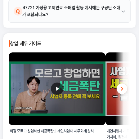
47721 가정용 고체연료 소매업은 연탄, 착화탄, 화목, 목탄, 구공
47721 가정용 고체연료 소매업 활동 예시에는 구공탄 소매
A
Q
가 포함되나요?
탄 등 연소용 고체 연료를 소매하는 활동을 의미합니다. 반면 의류
소매업은 옷감이나 의복을 판매하는 활동으로, 판매 대상품목이 근
본적으로 다르며 분류 코드도 상이합니다.
네, 포함됩니다. 제공된 산업 해설에 따르면 연탄 및 기타 고체 연료
A
를 소매하는 활동이 해당되며, 구체적인 활동 예시로 착화탄(번개
창업·세무 가이드
탄) 소매, 연탄 소매, 화목 및 목탄 소매, 구공탄 소매가 명시되어 있
습니다.
이걸 모르고 창업하면 세금폭탄! | 개인사업자 세무회계 상식
개인사업자가 꼭 알아야 할 세금의
가치세, 원천세, 지급명