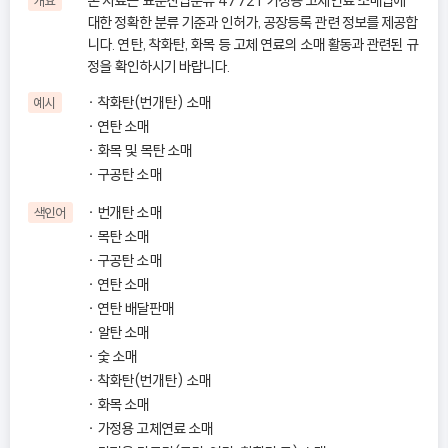
본 자료는 표준산업분류 47721 가정용 고체연료 소매업에
개요
대한 정확한 분류 기준과 인허가, 공장등록 관련 정보를 제공합
니다. 연탄, 착화탄, 화목 등 고체 연료의 소매 활동과 관련된 규
정을 확인하시기 바랍니다.
착화탄(번개탄) 소매
예시
연탄 소매
화목 및 목탄 소매
구공탄 소매
번개탄 소매
색인어
목탄 소매
구공탄 소매
연탄 소매
연탄 배달판매
알탄 소매
숯 소매
착화탄(번개탄) 소매
화목 소매
가정용 고체연료 소매