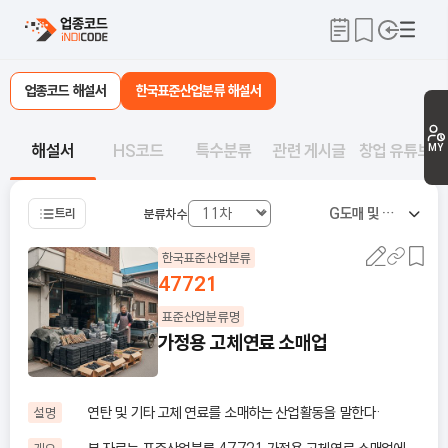
업종코드 해설서
한국표준산업분류 해설서
해설서
HS코드
특수분류
관련 게시글
창업 유튜브
MY
G
도매 및 소매업
트리
분류차수
한국표준산업분류
47721
표준산업분류명
가정용 고체연료 소매업
연탄 및 기타 고체 연료를 소매하는 산업활동을 말한다·
설명