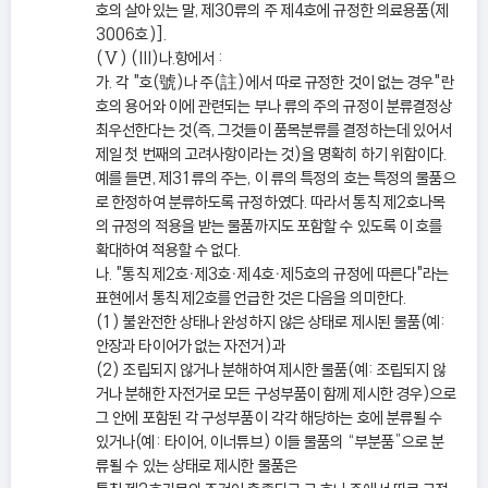
호의 살아있는 말, 제30류의 주 제4호에 규정한 의료용품(제
3006호)].
(Ⅴ) (III)나.항에서 :
가. 각 "호(號)나 주(註)에서 따로 규정한 것이 없는 경우"란
호의 용어와 이에 관련되는 부나 류의 주의 규정이 분류결정상
최우선한다는 것(즉, 그것들이 품목분류를 결정하는데 있어서
제일 첫 번째의 고려사항이라는 것)을 명확히 하기 위함이다.
예를 들면, 제31류의 주는, 이 류의 특정의 호는 특정의 물품으
로 한정하여 분류하도록 규정하였다. 따라서 통칙 제2호나목
의 규정의 적용을 받는 물품까지도 포함할 수 있도록 이 호를
확대하여 적용할 수 없다.
나. "통칙 제2호ㆍ제3호ㆍ제4호ㆍ제5호의 규정에 따른다"라는
표현에서 통칙 제2호를 언급한 것은 다음을 의미한다.
(1) 불완전한 상태나 완성하지 않은 상태로 제시된 물품(예:
안장과 타이어가 없는 자전거)과
(2) 조립되지 않거나 분해하여 제시한 물품(예: 조립되지 않
거나 분해한 자전거로 모든 구성부품이 함께 제시한 경우)으로
그 안에 포함된 각 구성부품이 각각 해당하는 호에 분류될 수
있거나(예: 타이어, 이너튜브) 이들 물품의 “부분품”으로 분
류될 수 있는 상태로 제시한 물품은