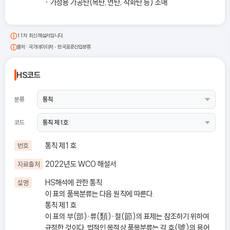
가정용 가공탄(목탄, 연탄, 착화탄 등) 소매
11차 최신 해설서입니다.
출처: 국가데이터처 - 한국표준산업분류
HS코드
분류
코드
통칙 제1호
번호
2022년도 WCO 해설서
자료출처
HS해석에 관한 통칙
설명
이 표의 품목분류는 다음 원칙에 따른다.
통칙 제1호
이 표의 부(部)ㆍ류(類)ㆍ절(節)의 표제는 참조하기 위하여
규정한 것이다. 법적인 목적상 품목분류는 각 호(號)의 용어