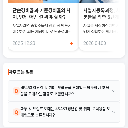
단순경비율과 기준경비율의 차
사업자등록과정, 처음
이, 언제 어떤 걸 써야 할까?
분들을 위한 5단계 정
사업자라면 종합소득세 신고 시 반드시
사업을 시작하신다면 사업
마주하게 되는 개념이 바로 단순경비율
먼저 정확하게 챙기셔야 해요
과 기준경비율입니다. 하지만 실제 현장
록은 단순히 서류를 내는 절차
+
2025.12.23
2026.04.03
에서는 이 두 가지의 차이를 정확히 이해
국세청에 정식으로 사업을 
하지 못한 채 “편해 보이는 방식”으로
알리는 과정이기 때문이에요.
선택했다가, 세금 부담이 오히려 커지거
나 신고 오류로 이어지는 경우도 적지 않
습니다. 이 글에서는 단순경비율과 기준
자주 묻는 질문
경비율의 개념부터, 어떤 경우에 어떤 방
식을 선택해야 유리한지까지 실무 기준
으로 정리합니다.
46463 장난감 및 취미, 오락용품 도매업은 당구장비 및 물
Q
품을 도매하는 활동도 포함합니까?
네, 포함됩니다. 46463 장난감 및 취미, 오락용품 도매업의 활동
화투 및 트럼프 도매는 46463 장난감 및 취미, 오락용품 도
A
Q
매업으로 분류됩니까?
예시에는 당구장비 및 물품 도매가 명시되어 있습니다.