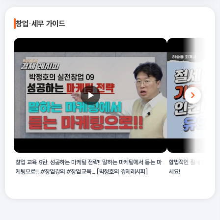
네, 포함됩니다. 제공된 해설에 따르면 화투 및 트럼프 도매는
A
46463 장난감 및 취미, 오락용품 도매업의 활동 예시에 해당합니
창업·세무 가이드
다.
창업 교육 9탄. 성공하는 마케팅 전략!! 말하는 마케팅에서 듣는 마
합법적인 절세? 가족 
케팅으로!! #창업강의 #창업교육_[박정호의 경제레시피]
세요!