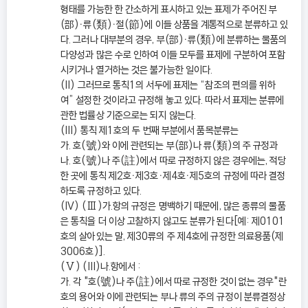
형태를 가능한 한 간소하게 표시하고 있는 표제가 주어진 부
(部)ㆍ류(類)ㆍ절(節)에 이들 상품을 계통적으로 분류하고 있
다. 그러나 대부분의 경우, 부(部)ㆍ류(類)에 분류하는 물품의
다양성과 많은 수로 인하여 이들 모두를 표제에 구분하여 포함
시키거나 열거하는 것은 불가능한 일이다.
(II) 그러므로 통칙1의 서두에 표제는 “참조의 편의를 위하
여” 설정한 것이라고 규정해 놓고 있다. 따라서 표제는 분류에
관한 법률상 기준으로는 되지 않는다.
(III) 통칙 제1호의 두 번째 부분에서 품목분류는
가. 호(號)와 이에 관련되는 부(部)나 류(類)의 주 규정과
나. 호(號)나 주(註)에서 따로 규정하지 않은 경우에는, 적당
한 곳에 통칙 제2호ㆍ제3호ㆍ제4호ㆍ제5호의 규정에 따라 결정
하도록 규정하고 있다.
(IV) (Ⅲ)가.항의 규정은 명백하기 때문에, 많은 종류의 물품
은 통칙을 더 이상 고찰하지 않고도 분류가 된다[예: 제0101
호의 살아있는 말, 제30류의 주 제4호에 규정한 의료용품(제
3006호)].
(Ⅴ) (III)나.항에서 :
가. 각 "호(號)나 주(註)에서 따로 규정한 것이 없는 경우"란
호의 용어와 이에 관련되는 부나 류의 주의 규정이 분류결정상