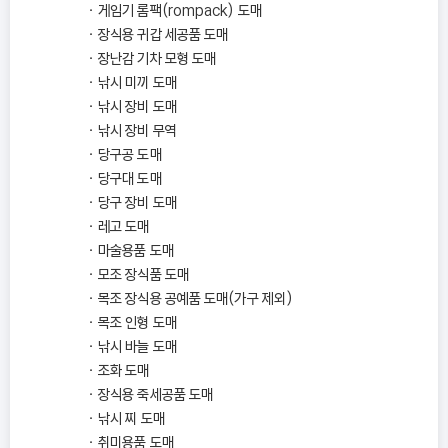
게임기 롬팩(rompack) 도매
장식용 귀갑 세공품 도매
장난감 기차 모형 도매
낚시 미끼 도매
낚시 장비 도매
낚시 장비 무역
당구공 도매
당구대 도매
당구 장비 도매
레고 도매
마술용품 도매
모조 장식품 도매
목조 장식용 공예품 도매(가구 제외)
목조 인형 도매
낚시 바늘 도매
조화 도매
장식용 죽세공품 도매
낚시 찌 도매
취미용품 도매