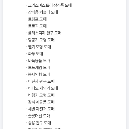
크리스마스트리 장식품 도매
장식용 키홀더 도매
트럼프 도매
트로피 도매
플라스틱제 완구 도매
항공기 모형 도매
헬기 모형 도매
화투 도매
바둑용품 도매
보드게임 도매
봉제인형 도매
비닐제 완구 도매
비디오 게임기 도매
비행기 모형 도매
장식 세공품 도매
세발 자전거 도매
슬롯머신 도매
승용 완구 도매