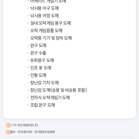
아케이드 게임기 도매
낚시용 어구 도매
낚시용 어망 도매
실내 오락게임 용구 도매
오락 게임용품 도매
오락용 기기 및 장비 도매
완구 도매
완구 수출
유희용구 도매
인조 꽃 도매
인형 도매
장난감 기차 도매
장난감 도매(승용 및 비승용 포함)
전자식 오락게임기 도매
조립 완구 도매
11차 최신 해설서입니다.
출처: 국가데이터처 - 한국표준산업분류