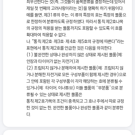
최우선한다는 것(즉, 그것들이 품목분류를 결정하는데 있어서
제일 첫 번째의 고려사항이라는 것)을 명확히 하기 위함이다.
예를 들면, 제31류의 주는, 이 류의 특정의 호는 특정의 물품으
로 한정하여 분류하도록 규정하였다. 따라서 통칙 제2호나목
의 규정의 적용을 받는 물품까지도 포함할 수 있도록 이 호를
확대하여 적용할 수 없다.
나. "통칙 제2호ㆍ제3호ㆍ제4호ㆍ제5호의 규정에 따른다"라는
표현에서 통칙 제2호를 언급한 것은 다음을 의미한다.
(1) 불완전한 상태나 완성하지 않은 상태로 제시된 물품(예:
안장과 타이어가 없는 자전거)과
(2) 조립되지 않거나 분해하여 제시한 물품(예: 조립되지 않
거나 분해한 자전거로 모든 구성부품이 함께 제시한 경우)으로
그 안에 포함된 각 구성부품이 각각 해당하는 호에 분류될 수
있거나(예: 타이어, 이너튜브) 이들 물품의 “부분품”으로 분
류될 수 있는 상태로 제시한 물품은
통칙 제2호가목의 조건이 충족되고 그 호나 주에서 따로 규정
한 것이 없는 한, 완전한 물품이나 완성한 물품과 같이 분류한
다.