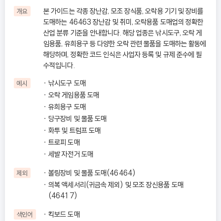
본 가이드는 각종 장난감, 모조 장식품, 오락용 기기 및 장비를
개요
도매하는 46463 장난감 및 취미, 오락용품 도매업의 정확한
산업 분류 기준을 안내합니다. 해당 업종은 낚시도구, 오락 게
임용품, 유희용구 등 다양한 오락 관련 물품을 도매하는 활동에
해당하며, 정확한 코드 인식은 사업자 등록 및 규제 준수에 필
수적입니다.
낚시도구 도매
예시
오락 게임용품 도매
유희용구 도매
당구장비 및 물품 도매
화투 및 트럼프 도매
트로피 도매
세발 자전거 도매
볼링장비 및 물품 도매(46464)
제외
의복 액세서리(귀금속 제외) 및 모조 장신용품 도매
(46417)
킥보드 도매
색인어