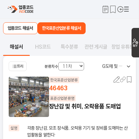
업종코드 해설서
한국표준산업분류 해설서
해설서
HS코드
특수분류
관련 게시글
창업 유튜브
MY
G
도매 및 소매업
트리
분류차수
한국표준산업분류
46463
표준산업분류명
장난감 및 취미, 오락용품 도매업
각종 장난감, 모조 장식품, 오락용 기기 및 장비를 도매하는 산
설명
업활동을 말한다·