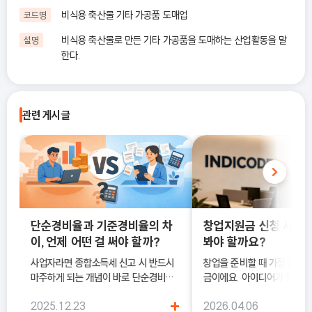
비식용 축산물 기타 가공품 도매업
코드명
비식용 축산물로 만든 기타 가공품을 도매하는 산업활동을 말
설명
한다.
관련 게시글
단순경비율과 기준경비율의 차
창업지원금 신청 사이트
이, 언제 어떤 걸 써야 할까?
봐야 할까요?
사업자라면 종합소득세 신고 시 반드시
창업을 준비할 때 가장 큰 고
마주하게 되는 개념이 바로 단순경비율
금이에요. 아이디어가 좋아도
과 기준경비율입니다. 하지만 실제 현장
이 부담되면 실행이 늦어질 수
+
2025.12.23
2026.04.06
에서는 이 두 가지의 차이를 정확히 이해
이럴 때 도움이 되는 것이 바