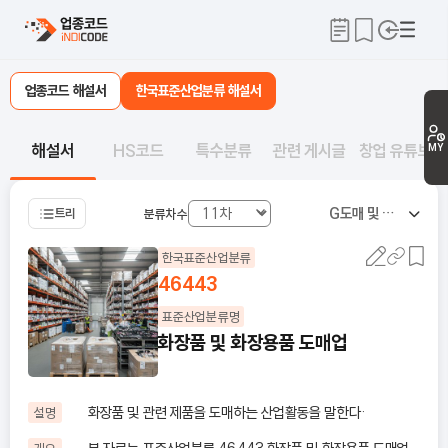
업종코드 해설서
한국표준산업분류 해설서
해설서
HS코드
특수분류
관련 게시글
창업 유튜브
MY
G
도매 및 소매업
트리
분류차수
한국표준산업분류
46443
표준산업분류명
화장품 및 화장용품 도매업
화장품 및 관련 제품을 도매하는 산업활동을 말한다·
설명