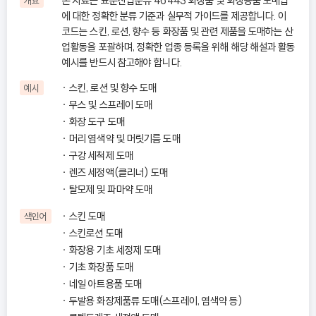
본 자료는 표준산업분류 46443 화장품 및 화장용품 도매업
개요
에 대한 정확한 분류 기준과 실무적 가이드를 제공합니다. 이
코드는 스킨, 로션, 향수 등 화장품 및 관련 제품을 도매하는 산
업활동을 포괄하며, 정확한 업종 등록을 위해 해당 해설과 활동
예시를 반드시 참고해야 합니다.
스킨, 로션 및 향수 도매
예시
무스 및 스프레이 도매
화장 도구 도매
머리 염색약 및 머릿기름 도매
구강 세척제 도매
렌즈 세정액(클리너) 도매
탈모제 및 파마약 도매
스킨 도매
색인어
스킨로션 도매
화장용 기초 세정제 도매
기초 화장품 도매
네일 아트용품 도매
두발용 화장제품류 도매(스프레이, 염색약 등)