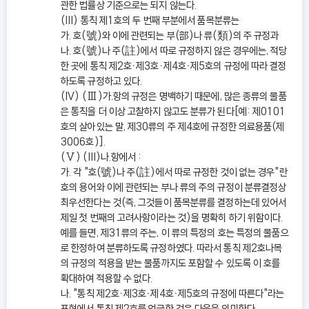
관한 법률상 기준으로는 되지 않는다.
(III) 통칙 제1호의 두 번째 부분에서 품목분류는
가. 호(號)와 이에 관련되는 부(部)나 류(類)의 주 규정과
나. 호(號)나 주(註)에서 따로 규정하지 않은 경우에는, 적당
한 곳에 통칙 제2호ㆍ제3호ㆍ제4호ㆍ제5호의 규정에 따라 결정
하도록 규정하고 있다.
(IV) (Ⅲ)가.항의 규정은 명백하기 때문에, 많은 종류의 물품
은 통칙을 더 이상 고찰하지 않고도 분류가 된다[예: 제0101
호의 살아있는 말, 제30류의 주 제4호에 규정한 의료용품(제
3006호)].
(Ⅴ) (III)나.항에서 :
가. 각 "호(號)나 주(註)에서 따로 규정한 것이 없는 경우"란
호의 용어와 이에 관련되는 부나 류의 주의 규정이 분류결정상
최우선한다는 것(즉, 그것들이 품목분류를 결정하는데 있어서
제일 첫 번째의 고려사항이라는 것)을 명확히 하기 위함이다.
예를 들면, 제31류의 주는, 이 류의 특정의 호는 특정의 물품으
로 한정하여 분류하도록 규정하였다. 따라서 통칙 제2호나목
의 규정의 적용을 받는 물품까지도 포함할 수 있도록 이 호를
확대하여 적용할 수 없다.
나. "통칙 제2호ㆍ제3호ㆍ제4호ㆍ제5호의 규정에 따른다"라는
표현에서 통칙 제2호를 언급한 것은 다음을 의미한다.