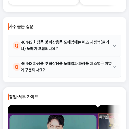
하지 못한 채 “편해 보이는 방식”으로
금 신청 사이트예요.
선택했다가, 세금 부담이 오히려 커지거
나 신고 오류로 이어지는 경우도 적지 않
습니다. 이 글에서는 단순경비율과 기준
자주 묻는 질문
경비율의 개념부터, 어떤 경우에 어떤 방
식을 선택해야 유리한지까지 실무 기준
으로 정리합니다.
46443 화장품 및 화장용품 도매업에는 렌즈 세정액(클리
Q
너) 도매가 포함되나요?
네, 포함됩니다. 제공된 활동 예시에 따르면 렌즈 세정액(클리너) 도
46443 화장품 및 화장용품 도매업과 화장품 제조업은 어떻
A
Q
게 구분되나요?
매는 화장품 및 화장용품 도매업의 명확한 활동 예시입니다.
46443 화장품 및 화장용품 도매업은 제조가 아닌, 스킨, 로션, 향
A
수, 머리 염색약 등 완제품을 도매하는 활동에 해당합니다. 제조 과
창업·세무 가이드
정이 수반되는 경우라면 이는 다른 분류인 화장품 제조업에 해당할
수 있습니다.