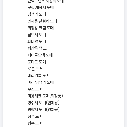
콘텍트렌즈 세정액 도매
구강 세척제 도매
염색약 도매
인체용 탈취제 도매
화장용 크림 도매
탈모제 도매
파마약 도매
화장용 팩 도매
퍼머콜드액 도매
포마드 도매
로션 도매
머리기름 도매
머리 염색약 도매
무스 도매
미용재료 도매(화장품)
방취제 도매(인체용)
방향제 도매(인체용)
샴푸 도매
향수 도매