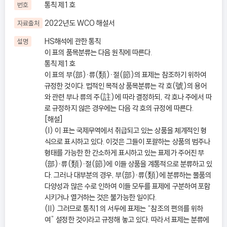
통칙 제1호
번호
2022년도 WCO 해설서
자료출처
HS해석에 관한 통칙
설명
이 표의 품목분류는 다음 원칙에 따른다.
통칙 제1호
이 표의 부(部)ㆍ류(類)ㆍ절(節)의 표제는 참조하기 위하여
규정한 것이다. 법적인 목적상 품목분류는 각 호(號)의 용어
와 관련 부나 류의 주(註)에 따라 결정하되, 각 호나 주에서 따
로 규정하지 않은 경우에는 다음 각 호의 규정에 따른다.
[해설]
(I) 이 표는 국제무역에서 취급되고 있는 상품을 체계적인 형
식으로 표시하고 있다. 이것은 그들이 포괄하는 상품의 범주나
형태를 가능한 한 간소하게 표시하고 있는 표제가 주어진 부
(部)ㆍ류(類)ㆍ절(節)에 이들 상품을 계통적으로 분류하고 있
다. 그러나 대부분의 경우, 부(部)ㆍ류(類)에 분류하는 물품의
다양성과 많은 수로 인하여 이들 모두를 표제에 구분하여 포함
시키거나 열거하는 것은 불가능한 일이다.
(II) 그러므로 통칙1의 서두에 표제는 “참조의 편의를 위하
여” 설정한 것이라고 규정해 놓고 있다. 따라서 표제는 분류에