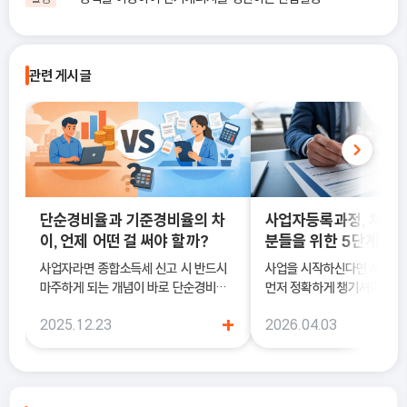
관련 게시글
단순경비율과 기준경비율의 차
사업자등록과정, 처음
이, 언제 어떤 걸 써야 할까?
분들을 위한 5단계 정
사업자라면 종합소득세 신고 시 반드시
사업을 시작하신다면 사업
마주하게 되는 개념이 바로 단순경비율
먼저 정확하게 챙기셔야 해요
과 기준경비율입니다. 하지만 실제 현장
록은 단순히 서류를 내는 절차
+
2025.12.23
2026.04.03
에서는 이 두 가지의 차이를 정확히 이해
국세청에 정식으로 사업을 
하지 못한 채 “편해 보이는 방식”으로
알리는 과정이기 때문이에요.
선택했다가, 세금 부담이 오히려 커지거
나 신고 오류로 이어지는 경우도 적지 않
습니다. 이 글에서는 단순경비율과 기준