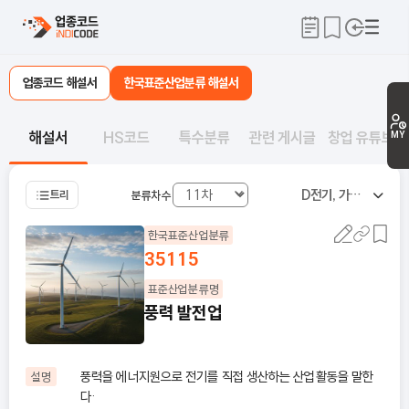
업종코드 해설서
한국표준산업분류 해설서
해설서
HS코드
특수분류
관련 게시글
창업 유튜브
MY
D
전기, 가스, 증기 및 공기조절 공급업
트리
분류차수
한국표준산업분류
35115
표준산업분류명
풍력 발전업
풍력을 에너지원으로 전기를 직접 생산하는 산업활동을 말한
설명
다·