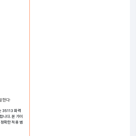
말한다·
35113 화력
합니다. 본 가이
 정확한 적용 범