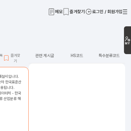
메모
즐겨찾기
로그인 / 회원가입
티
MY
L복
즐겨찾
관련 게시글
HS코드
특수분류코드
기
 해설서입니다.
12차 한국표준산
적용됩니다.
데이터처 - 한국
류 산업분류 해