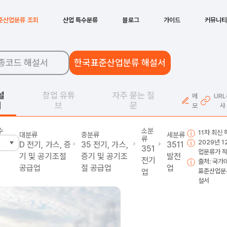
준산업분류 조회
산업 특수분류
블로그
가이드
커뮤니
종코드 해설서
한국표준산업분류 해설서
설
창업 유튜
자주 묻는 질
메
UR
서
브
문
모
사
수
소분
11차 최신
대분류
중분류
세분류
류
2029년 
D
전기, 가스, 증
35
전기, 가스,
3511
351
업분류가 
기 및 공기조절
증기 및 공기조
발전
전기
출처: 국가
공급업
절 공급업
업
업
표준산업분
설서