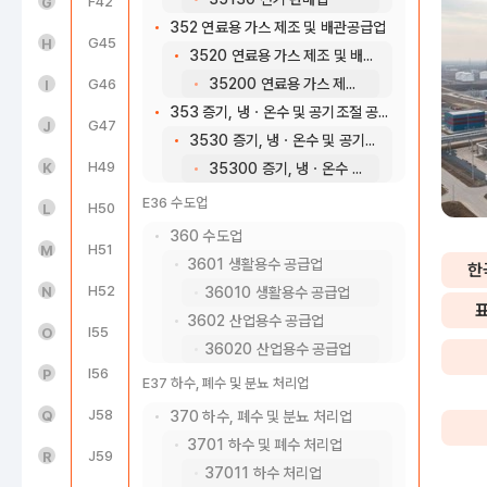
도매 및 소매업(45~47)
F42
전문직별 공사업
G
352 연료용 가스 제조 및 배관공급업
운수 및 창고업(49~52)
G45
자동차 및 부품 판매업
H
3520 연료용 가스 제조 및 배관공급업
35200 연료용 가스 제조 및 배관공급업
숙박 및 음식점업(55~56)
G46
도매 및 상품 중개업
I
353 증기, 냉ㆍ온수 및 공기조절 공급업
정보통신업(58~63)
G47
소매업; 자동차 제외
J
3530 증기, 냉ㆍ온수 및 공기조절 공급업
금융 및 보험업(64~66)
H49
육상운송 및 파이프라인 운송업
K
35300 증기, 냉ㆍ온수 및 공기조절 공급업
E36 수도업
부동산업(68)
H50
수상 운송업
L
360 수도업
전문, 과학 및 기술 서비스업(70~73)
H51
항공 운송업
M
3601 생활용수 공급업
한
사업시설 관리, 사업 지원 및 임대 서비스업(74~76)
H52
창고 및 운송관련 서비스업
N
36010 생활용수 공급업
3602 산업용수 공급업
공공행정, 국방 및 사회보장 행정(84)
I55
숙박업
O
36020 산업용수 공급업
교육 서비스업(85)
I56
음식점 및 주점업
P
E37 하수, 폐수 및 분뇨 처리업
보건업 및 사회복지 서비스업(86~87)
J58
출판업
Q
370 하수, 폐수 및 분뇨 처리업
3701 하수 및 폐수 처리업
예술, 스포츠 및 여가관련 서비스업(90~91)
J59
영상ㆍ오디오 기록물 제작 및 배급업
R
37011 하수 처리업