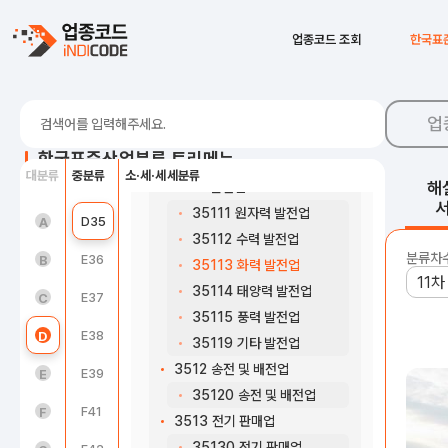
34011 건설ㆍ광업용 기계 및 장비 수리업
C30
자동차 및 트레일러 제조업
업종코드 조회
한국표
34019 기타 일반 기계 및 장비 수리업
C31
기타 운송장비 제조업
3402 전기ㆍ전자 및 정밀기기 수리업
34020 전기ㆍ전자 및 정밀기기 수리업
C32
가구 제조업
업
D35 전기, 가스, 증기 및 공기조절 공급업
C33
기타 제품 제조업
한국표준산업분류 트리메뉴
351 전기업
대분류
중분류
소·세·세세분류
C34
산업용 기계 및 장비 수리업
해
3511 발전업
35111 원자력 발전업
농업, 임업 및 어업(01~03)
D35
전기, 가스, 증기 및 공기조절 공급업
A
35112 수력 발전업
분류차
광업(05~08)
E36
수도업
B
35113 화력 발전업
35114 태양력 발전업
제조업(10~34)
E37
하수, 폐수 및 분뇨 처리업
C
35115 풍력 발전업
전기, 가스, 증기 및 공기조절 공급업(35)
E38
폐기물 수집, 운반, 처리 및 원료 재생업
D
35119 기타 발전업
3512 송전 및 배전업
수도, 하수 및 폐기물 처리, 원료 재생업(36 ~ 39)
E39
환경 정화 및 복원업
E
35120 송전 및 배전업
건설업(41~42)
F41
종합 건설업
F
3513 전기 판매업
35130 전기 판매업