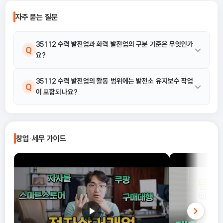
습니다. 이 글에서는 단순경비율과 기준
자주 묻는 질문
경비율의 개념부터, 어떤 경우에 어떤 방
식을 선택해야 유리한지까지 실무 기준
으로 정리합니다.
35112 수력 발전업과 화력 발전업의 구분 기준은 무엇인가
Q
요?
35112 수력 발전업은 수력을 에너지원으로 하여 전기를 직접 생산
35112 수력 발전업의 활동 범위에는 발전소 유지보수 작업
A
Q
이 포함되나요?
하는 산업활동으로 분류됩니다. 반면, 화력 발전업은 화석 연료 등
화학적 연소를 통해 전기를 생산하는 활동이므로 에너지원의 차이
로 명확히 구분됩니다.
제공된 해설에 따르면, 35112 수력 발전업은 '수력을 에너지원으
A
로 하여 전기를 직접 생산하는 산업활동'을 의미합니다. 따라서 직접
창업·세무 가이드
적인 전기 생산 활동은 해당 코드에 포함되나, 발전소 유지보수와 같
은 사후 관리 활동은 직접 생산 활동으로界定되지 않을 수 있으며,
활동 예시는 별도로 명시되지 않았습니다.