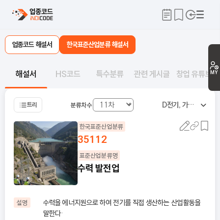
업종코드 해설서
한국표준산업분류 해설서
해설서
HS코드
특수분류
관련 게시글
창업 유튜브
MY
D
전기, 가스, 증기 및 공기조절 공급업
트리
분류차수
한국표준산업분류
35112
표준산업분류명
수력 발전업
수력을 에너지원으로 하여 전기를 직접 생산하는 산업활동을
설명
말한다·