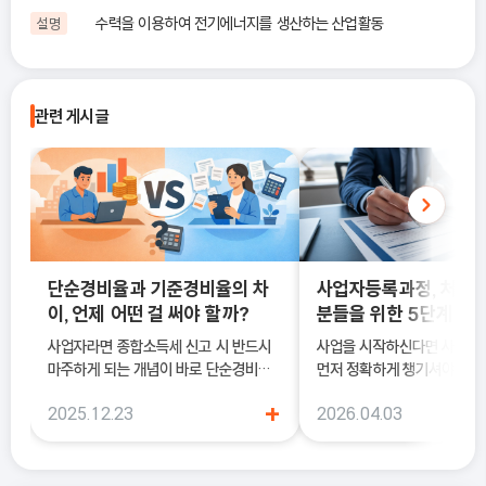
수력을 이용하여 전기에너지를 생산하는 산업활동
설명
관련 게시글
단순경비율과 기준경비율의 차
사업자등록과정, 처음
이, 언제 어떤 걸 써야 할까?
분들을 위한 5단계 정
사업자라면 종합소득세 신고 시 반드시
사업을 시작하신다면 사업
마주하게 되는 개념이 바로 단순경비율
먼저 정확하게 챙기셔야 해요
과 기준경비율입니다. 하지만 실제 현장
록은 단순히 서류를 내는 절차
+
2025.12.23
2026.04.03
에서는 이 두 가지의 차이를 정확히 이해
국세청에 정식으로 사업을 
하지 못한 채 “편해 보이는 방식”으로
알리는 과정이기 때문이에요.
선택했다가, 세금 부담이 오히려 커지거
나 신고 오류로 이어지는 경우도 적지 않