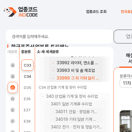
3392 사무 및 회화용품 제조업
33920 사무 및 회화용품 제조업
C28
전기장비 제조업
업종코드 조회
한국표
3393 가발, 장식용품 및 전시용 모형 제조업
C29
기타 기계 및 장비 제조업
33931 가발 및 유사 제품 제조업
C30
자동차 및 트레일러 제조업
33932 전시용 모형 제조업
업
33933 표구처리업
C31
기타 운송장비 제조업
한국표준산업분류 트리메뉴
3399 그 외 기타 분류 안된 제품 제조업
대분류
중분류
소·세·세세분류
C32
가구 제조업
해
33991 단추 및 유사 파스너 제조업
33992 라이터, 연소물 및 흡연용품 제조업
농업, 임업 및 어업(01~03)
C33
기타 제품 제조업
A
33993 비 및 솔 제조업
분류차
광업(05~08)
C34
산업용 기계 및 장비 수리업
B
33999 그 외 기타 달리 분류되지 않은 제품 제조업
C34 산업용 기계 및 장비 수리업
제조업(10~34)
D35
전기, 가스, 증기 및 공기조절 공급업
C
340 산업용 기계 및 장비 수리업
전기, 가스, 증기 및 공기조절 공급업(35)
E36
수도업
D
3401 일반 기계류 수리업
수도, 하수 및 폐기물 처리, 원료 재생업(36 ~ 39)
E37
하수, 폐수 및 분뇨 처리업
E
34011 건설ㆍ광업용 기계 및 장비 수리업
34019 기타 일반 기계 및 장비 수리업
건설업(41~42)
E38
폐기물 수집, 운반, 처리 및 원료 재생업
F
3402 전기ㆍ전자 및 정밀기기 수리업