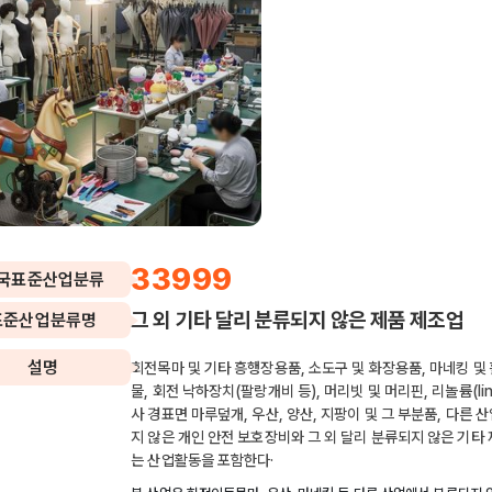
33999
국표준산업분류
그 외 기타 달리 분류되지 않은 제품 제조업
표준산업분류명
설명
회전목마 및 기타 흥행장용품, 소도구 및 화장용품, 마네킹 및
물, 회전 낙하장치(팔랑개비 등), 머리빗 및 머리핀, 리놀륨(lino
사 경표면 마루덮개, 우산, 양산, 지팡이 및 그 부분품, 다른 
지 않은 개인 안전 보호장비와 그 외 달리 분류되지 않은 기타
는 산업활동을 포함한다·