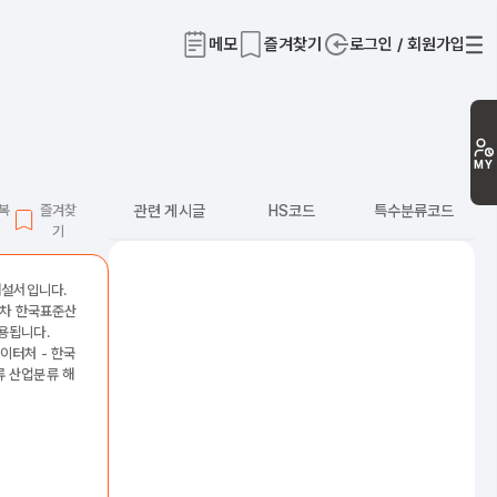
메모
즐겨찾기
로그인 / 회원가입
티
MY
L복
즐겨찾
관련 게시글
HS코드
특수분류코드
기
해설서입니다.
2차 한국표준산
용됩니다.
이터처 - 한국
 산업분류 해