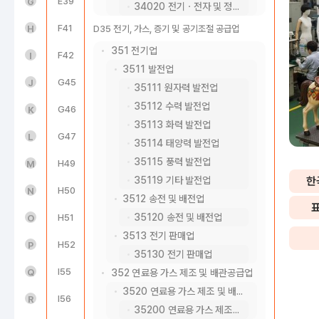
도매 및 소매업(45~47)
E39
환경 정화 및 복원업
G
34020 전기ㆍ전자 및 정밀기기 수리업
운수 및 창고업(49~52)
F41
종합 건설업
H
D35 전기, 가스, 증기 및 공기조절 공급업
351 전기업
숙박 및 음식점업(55~56)
F42
전문직별 공사업
I
3511 발전업
정보통신업(58~63)
G45
자동차 및 부품 판매업
J
35111 원자력 발전업
35112 수력 발전업
금융 및 보험업(64~66)
G46
도매 및 상품 중개업
K
35113 화력 발전업
부동산업(68)
G47
소매업; 자동차 제외
L
35114 태양력 발전업
35115 풍력 발전업
전문, 과학 및 기술 서비스업(70~73)
H49
육상운송 및 파이프라인 운송업
M
35119 기타 발전업
한
사업시설 관리, 사업 지원 및 임대 서비스업(74~76)
H50
수상 운송업
N
3512 송전 및 배전업
35120 송전 및 배전업
공공행정, 국방 및 사회보장 행정(84)
H51
항공 운송업
O
3513 전기 판매업
교육 서비스업(85)
H52
창고 및 운송관련 서비스업
P
35130 전기 판매업
보건업 및 사회복지 서비스업(86~87)
I55
숙박업
Q
352 연료용 가스 제조 및 배관공급업
3520 연료용 가스 제조 및 배관공급업
예술, 스포츠 및 여가관련 서비스업(90~91)
I56
음식점 및 주점업
R
35200 연료용 가스 제조 및 배관공급업