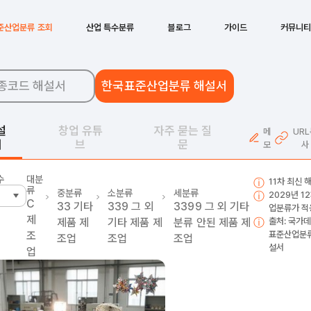
준산업분류 조회
산업 특수분류
블로그
가이드
커뮤니
종코드 해설서
한국표준산업분류 해설서
설
창업 유튜
자주 묻는 질
메
UR
서
브
문
모
사
수
대분
11차 최신 
류
중분류
소분류
세분류
2029년 1
C
33
기타
339
그 외
3399
그 외 기타
업분류가 적
제
제품 제
기타 제품 제
분류 안된 제품 제
출처: 국가데
조
표준산업분류
조업
조업
조업
설서
업