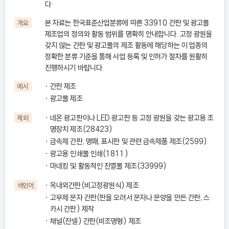
다·
본 자료는 한국표준산업분류에 따른 33910 간판 및 광고물
개요
제조업의 정의와 활동 범위를 명확히 안내합니다. 고정 광원을
갖지 않는 간판 및 광고물의 제조 활동에 해당하는 이 업종의
정확한 분류 기준을 통해 사업 등록 및 인허가 절차를 원활히
진행하시기 바랍니다.
간판 제조
예시
광고물 제조
네온 광고판이나 LED 광고판 등 고정 광원을 갖는 광고용 조
제외
명장치 제조(28423)
금속제 간판, 명패, 표시판 및 관련 금속제품 제조(2599)
광고용 인쇄물 인쇄(1811)
마네킹 및 활동적인 진열물 제조(33999)
옥내외간판(비고정광원식) 제조
색인어
고무제 문자 간판(판을 오려서 문자나 문양을 만든 간판, 스
카시 간판) 제작
채널(잔넬) 간판(비조명형) 제조