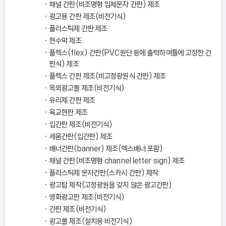
채널 간판(비조명형 입체문자 간판) 제조
광고용 간판 제조(비전기식)
플라스틱제 간판 제조
현수막 제조
플렉스(flex) 간판(PVC원단 등에 출력하여틀에 고정한 간
판식) 제조
플렉스 간판 제조(비고정광원식 간판) 제조
옥외광고물 제조(비전기식)
유리제 간판 제조
육교현판 제조
입간판 제조(비전기식)
세움간판(입간판) 제조
배너간판(banner) 제조(엑스배너 포함)
채널 간판(비조명형 channel letter sign) 제조
플라스틱제 문자간판(스카시 간판) 제작
광고탑 제작(고정광원을 갖지 않은 광고간판)
영화광고판 제조(비전기식)
간판 제조(비전기식)
광고물 제조(설치용 비전기식)