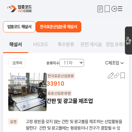
업종코드 해설서
한국표준산업분류 해설서
해설서
HS코드
특수분류
관련 게시글
창업 유튜브
MY
C
제조업
트리
분류차수
한국표준산업분류
33910
표준산업분류명
간판 및 광고물 제조업
고정 광원을 갖지 않는 간판 및 광고물을 제조하는 산업활동을
설명
말한다· 간판 및 광고물에는 형광등이나 전구가 결합될 수 있