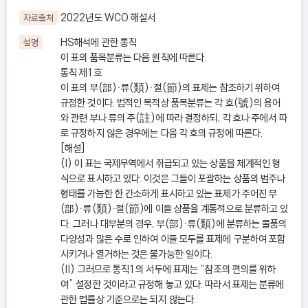
2022년도 WCO 해설서
자료출처
HS해석에 관한 통칙
설명
이 표의 품목분류는 다음 원칙에 따른다.
통칙 제1호
이 표의 부(部)ㆍ류(類)ㆍ절(節)의 표제는 참조하기 위하여
규정한 것이다. 법적인 목적상 품목분류는 각 호(號)의 용어
와 관련 부나 류의 주(註)에 따라 결정하되, 각 호나 주에서 따
로 규정하지 않은 경우에는 다음 각 호의 규정에 따른다.
[해설]
(I) 이 표는 국제무역에서 취급되고 있는 상품을 체계적인 형
식으로 표시하고 있다. 이것은 그들이 포괄하는 상품의 범주나
형태를 가능한 한 간소하게 표시하고 있는 표제가 주어진 부
(部)ㆍ류(類)ㆍ절(節)에 이들 상품을 계통적으로 분류하고 있
다. 그러나 대부분의 경우, 부(部)ㆍ류(類)에 분류하는 물품의
다양성과 많은 수로 인하여 이들 모두를 표제에 구분하여 포함
시키거나 열거하는 것은 불가능한 일이다.
(II) 그러므로 통칙1의 서두에 표제는 “참조의 편의를 위하
여” 설정한 것이라고 규정해 놓고 있다. 따라서 표제는 분류에
관한 법률상 기준으로는 되지 않는다.