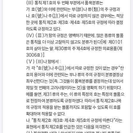
(III) 통칙 제1호의 두 번째 부분에서 품목분류는
가. 호(號)와 이에 관련되는 부(部)나 류(類)의 주 규정과
나. 호(號)나 주(註)에서 따로 규정하지 않은 경우에는, 적당
한 곳에 통칙 제2호ㆍ제3호ㆍ제4호ㆍ제5호의 규정에 따라 결정
하도록 규정하고 있다.
(IV) (Ⅲ)가.항의 규정은 명백하기 때문에, 많은 종류의 물품
은 통칙을 더 이상 고찰하지 않고도 분류가 된다[예: 제0101
호의 살아있는 말, 제30류의 주 제4호에 규정한 의료용품(제
3006호)].
(Ⅴ) (III)나.항에서 :
가. 각 "호(號)나 주(註)에서 따로 규정한 것이 없는 경우"란
호의 용어와 이에 관련되는 부나 류의 주의 규정이 분류결정상
최우선한다는 것(즉, 그것들이 품목분류를 결정하는데 있어서
제일 첫 번째의 고려사항이라는 것)을 명확히 하기 위함이다.
예를 들면, 제31류의 주는, 이 류의 특정의 호는 특정의 물품으
로 한정하여 분류하도록 규정하였다. 따라서 통칙 제2호나목
의 규정의 적용을 받는 물품까지도 포함할 수 있도록 이 호를
확대하여 적용할 수 없다.
나. "통칙 제2호ㆍ제3호ㆍ제4호ㆍ제5호의 규정에 따른다"라는
표현에서 통칙 제2호를 언급한 것은 다음을 의미한다.