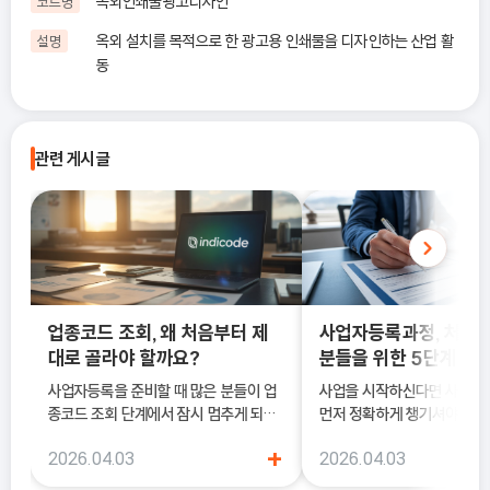
옥외인쇄물광고디자인
코드명
옥외 설치를 목적으로 한 광고용 인쇄물을 디자인하는 산업 활
설명
동
관련 게시글
업종코드 조회, 왜 처음부터 제
사업자등록과정, 처음
대로 골라야 할까요?
분들을 위한 5단계 정
사업자등록을 준비할 때 많은 분들이 업
사업을 시작하신다면 사업
종코드 조회 단계에서 잠시 멈추게 되는
먼저 정확하게 챙기셔야 해요
데요. 겉으로 보면 단순한 6자리 숫자라
록은 단순히 서류를 내는 절차
+
2026.04.03
2026.04.03
서 비슷해 보이는 항목으로 골라도 괜찮
국세청에 정식으로 사업을 
을 것 같지만, 실제로는 이 선택이 앞으로
알리는 과정이기 때문이에요.