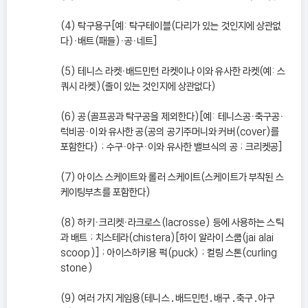
(4) 탁구용구[예: 탁구테이블(다리가 있는 것인지에 상관없
다)ㆍ배트(패들)ㆍ공ㆍ네트]
(5) 테니스 라켓ㆍ배드민턴 라켓이나 이와 유사한 라켓(예: 스
쿼시 라켓)(줄이 있는 것인지에 상관없다)
(6) 공(골프공과 탁구공을 제외한다)[예: 테니스공ㆍ축구공ㆍ
럭비공ㆍ이와 유사한 공(공의 공기주머니와 커버(cover)를
포함한다) ; 수구ㆍ야구ㆍ이와 유사한 밸브식의 공 ; 크리켓공]
(7) 아이스 스케이트와 롤러 스케이트(스케이트가 부착된 스
케이팅부츠를 포함한다)
(8) 하키ㆍ크리켓ㆍ라크로스(lacrosse) 등에 사용하는 스틱
과 배트 ; 치스테라(chistera)[하이 알라이 스쿱(jai alai
scoop)] ; 아이스하키용 퍽(puck) ; 컬링 스톤(curling
stone)
(9) 여러 가지 게임용(테니스․배드민턴․배구․축구․야구