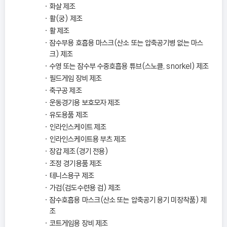
화살 제조
활(궁) 제조
활 제조
잠수부용 호흡용 마스크(산소 또는 압축공기병 없는 마스
크) 제조
수영 또는 잠수부 수중호흡용 튜브(스노클, snorkel) 제조
필드게임 장비 제조
축구공 제조
운동경기용 보호모자 제조
유도용품 제조
인라인스케이트 제조
인라인스케이트용 부츠 제조
장갑 제조(경기 전용)
조정 경기용품 제조
테니스용구 제조
가검(검도수련용 검) 제조
잠수호흡용 마스크(산소 또는 압축공기 용기 미장착품) 제
조
코트게임용 장비 제조