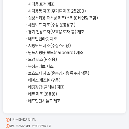
사격용 표적 제조
사격용품 제조(무기류 제조 25200)
설상스키용 파스닝 제조(스키용 바인딩 포함)
세일보드 제조(수상 운동용구)
경기 전용모자(보호용 모자 등) 제조
배드민턴라켓 제조
서핑보드 제조(수상스키용)
윈드서핑용 보드(sailboard) 제조
도검 제조(펜싱용)
복싱글러브 제조
보호모자 제조(운동경기용 특수제작품)
베이스 제조(야구용)
배팅장갑(글러브) 제조
배트 제조(운동용)
배드민턴셔틀콕 제조
11차 최신 해설서입니다.
출처: 국가데이터처 - 한국표준산업분류