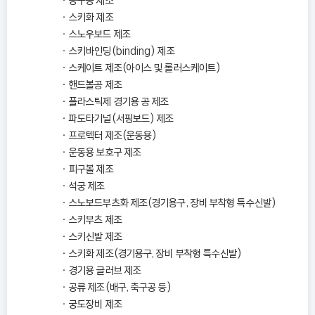
송구공 제조
스키화 제조
스노우보드 제조
스키바인딩(binding) 제조
스케이트 제조(아이스 및 롤러스케이트)
핸드볼공 제조
플라스틱제 경기용 공 제조
파도타기널(서핑보드) 제조
프로텍터 제조(운동용)
운동용 보호구 제조
피구볼 제조
석궁 제조
스노보드부츠화 제조(경기용구, 장비 부착형 특수신발)
스키부츠 제조
스키신발 제조
스키화 제조(경기용구, 장비 부착형 특수신발)
경기용 글러브 제조
공류 제조(배구, 축구공 등)
궁도장비 제조