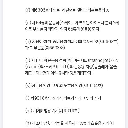
(f) 제6306호의 보트ㆍ세일보트ㆍ핸드크라프트용의 돛
(g) 제64류의 운동화(스케이트가 부착된 아이스나 롤러스케
이트 부츠를 제외한다)와 제65류의 운동용 모자
(h) 지팡이ㆍ채찍ㆍ승마용 채찍과 이와 유사한 것(제6602호)
과 그 부분품(제6603호)
(ij) 제17부의 운동용 선박[예: 마린제트(marine jet)ㆍ카누
(canoe)와 스키프(skiff)]와 운동용 차량[봅슬레이(봅슬
레드)ㆍ터보건과 이와 유사한 것은 제외한다]
(k) 잠수용 안경ㆍ그 밖의 보호용 안경(제9004호)
(l) 제9018호의 전기식 의료기기와 그 밖의 기기
(m) 기계요법용 기기(제9019호)
(n) 산소나 압축공기병을 사용하는 종류의 호흡용 기기(제