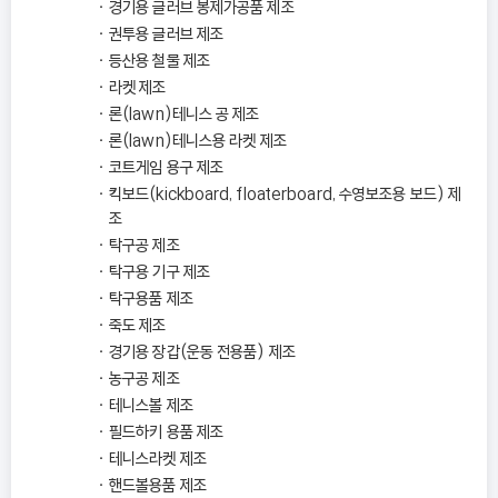
경기용 글러브 봉제가공품 제조
권투용 글러브 제조
등산용 철물 제조
라켓 제조
론(lawn)테니스 공 제조
론(lawn)테니스용 라켓 제조
코트게임 용구 제조
킥보드(kickboard, floaterboard, 수영보조용 보드) 제
조
탁구공 제조
탁구용 기구 제조
탁구용품 제조
죽도 제조
경기용 장갑(운동 전용품) 제조
농구공 제조
테니스볼 제조
필드하키 용품 제조
테니스라켓 제조
핸드볼용품 제조