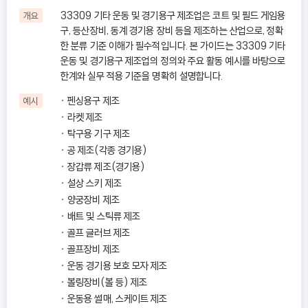
33309 기타 운동 및 경기용구 제조업은 코트 및 필드 게임용
개요
구, 등산장비, 동계 경기용 장비 등을 제조하는 산업으로, 정확
한 분류 기준 이해가 필수적입니다. 본 가이드는 33309 기타
운동 및 경기용구 제조업의 정의와 주요 활동 예시를 바탕으로
한계와 실무 적용 기준을 명확히 설명합니다.
펜싱용구 제조
예시
라켓 제조
탁구용 기구 제조
공 제조(각종 경기용)
장갑류 제조(경기용)
설상 스키 제조
양궁장비 제조
배트 및 스틱류 제조
골프 글러브 제조
골프장비 제조
운동 경기용 보호 모자 제조
볼링장비(볼 등) 제조
운동용 썰매, 스케이트 제조