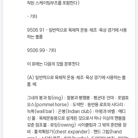
착된 스케이팅부츠를 포함한다)
- 기타
9506.91 - 일반적으로 육체적 운동ㆍ체조ㆍ육상 경기에 사용
하는 물품
9506.99 - 기타
이 호에는 다음의 것을 분류한다.
(A) 일반적으로 육체적 운동ㆍ체조ㆍ육상 경기에 사용하는 물
품. 예:
그네의 봉과 링(ring) ; 철봉과 평행봉 ; 평균대ㆍ안마 ; 포멀호
오스(pommel horse) ; 도약판 ; 등반용 로프와 사다리 ;
늑목(wall bar) ; 곤봉(Indian club) ; 아령과 바벨 ; 메디
신 볼 ; 육체운동용으로 설계된 것으로서 하나 이상의 핸들을
갖춘 점프볼 ; 로잉(rowing)ㆍ사이클링과 그 밖의 훈련용 장
비 ; 흉곽확장기(chest expander) ; 핸드 그립(hand