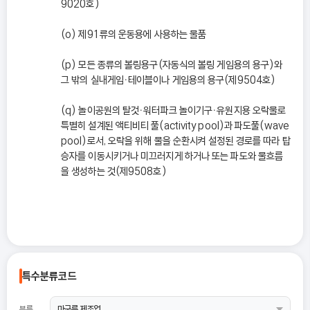
9020호)
(o) 제91류의 운동용에 사용하는 물품
(p) 모든 종류의 볼링용구(자동식의 볼링 게임용의 용구)와
그 밖의 실내게임ㆍ테이블이나 게임용의 용구(제9504호)
(q) 놀이공원의 탈것ㆍ워터파크 놀이기구ㆍ유원지용 오락물로
특별히 설계된 액티비티 풀(activity pool)과 파도풀(wave
pool)로서, 오락을 위해 물을 순환시켜 설정된 경로를 따라 탑
승자를 이동시키거나 미끄러지게 하거나 또는 파도와 물흐름
을 생성하는 것(제9508호)
특수분류코드
분류