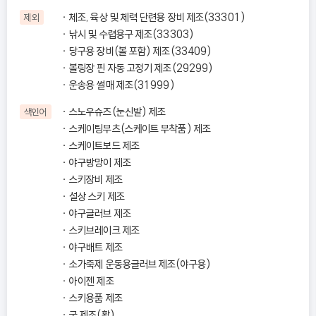
체조, 육상 및 체력 단련용 장비 제조(33301)
제외
낚시 및 수렵용구 제조(33303)
당구용 장비(볼 포함) 제조(33409)
볼링장 핀 자동 고정기 제조(29299)
운송용 썰매 제조(31999)
스노우슈즈(눈신발) 제조
색인어
스케이팅부츠(스케이트 부착품) 제조
스케이트보드 제조
야구방망이 제조
스키장비 제조
설상 스키 제조
야구글러브 제조
스키브레이크 제조
야구배트 제조
소가죽제 운동용글러브 제조(야구용)
아이젠 제조
스키용품 제조
궁 제조(활)