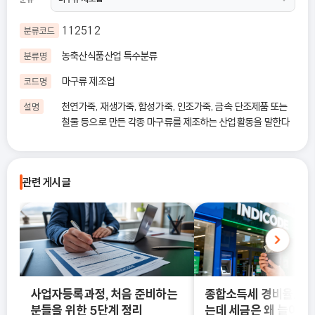
112512
분류코드
농축산식품산업 특수분류
분류명
마구류 제조업
코드명
천연가죽, 재생가죽, 합성가죽, 인조가죽, 금속 단조제품 또는
설명
철물 등으로 만든 각종 마구류를 제조하는 산업활동을 말한다
관련 게시글
사업자등록과정, 처음 준비하는
종합소득세 경비율, 수
분들을 위한 5단계 정리
는데 세금은 왜 늘어날