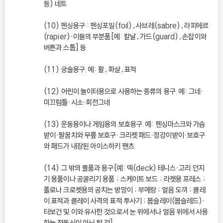
등) 네트
(10) 펜싱용구 : 펜싱포일(foil)․사브레(sabre)․라피에르
(rapier)ㆍ이들의 부분품[예: 칼날․가드(guard)․손잡이와
버튼과 스톱] 등
(11) 궁술용구. 예: 활․화살․표적
(12) 어린이 놀이터용으로 사용하는 종류의 용구. 예: 그네ㆍ
미끄럼틀ㆍ시소ㆍ회전그네
(13) 운동용이나 게임용의 보호용구. 예: 펜싱마스크와 가슴
받이ㆍ팔꿈치와 무릎 보호구ㆍ크리켓 패드ㆍ정강이받이ㆍ보호구
와 패드가 내장된 아이스하키 팬츠
(14) 그 밖의 물품과 용구[예: 덱(deck) 테니스ㆍ고리 던지
기 용품이나 공굴리기 용품 ; 스케이트 보드 ; 라켓용 프레스 ;
폴로나 크로켓용의 공치는 방망이 ; 부메랑 ; 얼음 도끼 ; 클레
이 표적과 클레이 사격의 표적 투사기 ; 봅슬레이(봅슬레드)ㆍ
터보건 및 이와 유사한 것으로서 눈 위에서나 얼음 위에서 사용
하는 전동식이 아닌 탈 것]