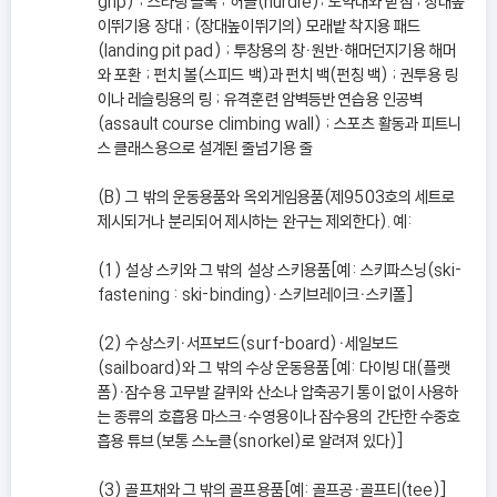
grip) ; 스타팅 블록 ; 허들(hurdle); 도약대와 받침 ; 장대높
이뛰기용 장대 ; (장대높이뛰기의) 모래밭 착지용 패드
(landing pit pad) ; 투창용의 창ㆍ원반ㆍ해머던지기용 해머
와 포환 ; 펀치 볼(스피드 백)과 펀치 백(펀칭 백) ; 권투용 링
이나 레슬링용의 링 ; 유격훈련 암벽등반 연습용 인공벽
(assault course climbing wall) ; 스포츠 활동과 피트니
스 클래스용으로 설계된 줄넘기용 줄
(B) 그 밖의 운동용품와 옥외게임용품(제9503호의 세트로
제시되거나 분리되어 제시하는 완구는 제외한다). 예:
(1) 설상 스키와 그 밖의 설상 스키용품[예: 스키파스닝(ski-
fastening : ski-binding)ㆍ스키브레이크ㆍ스키폴]
(2) 수상스키ㆍ서프보드(surf-board)ㆍ세일보드
(sailboard)와 그 밖의 수상 운동용품[예: 다이빙 대(플랫
폼)ㆍ잠수용 고무발 갈퀴와 산소나 압축공기 통이 없이 사용하
는 종류의 호흡용 마스크ㆍ수영용이나 잠수용의 간단한 수중호
흡용 튜브(보통 스노클(snorkel)로 알려져 있다)]
(3) 골프채와 그 밖의 골프용품[예: 골프공ㆍ골프티(tee)]