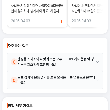
사업을 시작하신다면 사업자등록과정을
사업이나 프리랜서 일을 하다
먼저 정확하게 챙기셔야 해요. 사업자등
지난해보다 수입이 줄었는데도
록은 단순히 서류를 내는 절차가 아니라,
소득세 신고 안내문을 받아보
+
2026.04.03
2026.04.03
국세청에 정식으로 사업을 시작한다고
더 늘어난 것처럼 느껴질 때가
알리는 과정이기 때문이에요.
럴 때 가장 먼저 살펴봐야 하
종합소득세 경비율이에요.
자주 묻는 질문
펜싱용구 제조와 라켓 제조는 모두 33309 기타 운동 및 경
Q
기용구 제조업에 포함되나요?
네, 포함됩니다. 산업 해설 및 활동 예시에 따르면 펜싱용구 제조, 라
골프 장비와 운동 경기용 보호 모자는 다른 업종으로 분류되
A
Q
나요?
켓 제조, 탁구용 기구 제조, 공 제조(각종 경기용) 등은 모두
33309 기타 운동 및 경기용구 제조업의 활동 범위에 명시되어 있
습니다.
아닙니다. 제공된 활동 예시에 따르면 골프장비 제조, 골프 글러브
A
제조, 운동 경기용 보호 모자 제조 등은 모두 33309 기타 운동 및
창업·세무 가이드
경기용구 제조업에 포함되는 활동입니다.