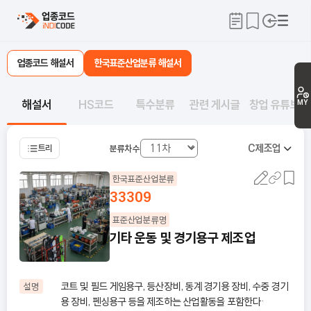
업종코드 해설서
한국표준산업분류 해설서
해설서
HS코드
특수분류
관련 게시글
창업 유튜브
MY
C
제조업
트리
분류차수
한국표준산업분류
33309
표준산업분류명
기타 운동 및 경기용구 제조업
코트 및 필드 게임용구, 등산장비, 동계 경기용 장비, 수중 경기
설명
용 장비, 펜싱용구 등을 제조하는 산업활동을 포함한다·