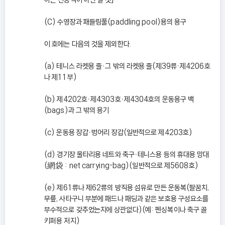
(C) 수영장과 패들링풀(paddling pool)용의 용구
이 호에는 다음의 것을 제외한다.
(a) 테니스 라켓용 줄ㆍ그 밖의 라켓용 줄(제39류ㆍ제4206호
나 제11부)
(b) 제4202호ㆍ제4303호ㆍ제4304호의 운동용구 백
(bags)과 그 밖의 용기
(c) 운동용 장갑ㆍ벙어리 장갑(일반적으로 제4203호)
(d) 경기장 울타리용 네트와 축구ㆍ테니스용 등의 휴대용 망대
(網袋 : net carrying-bag)(일반적으로 제5608호)
(e) 제61류나 제62류의 방직용 섬유로 만든 운동복(팔꿈치,
무릎, 사타구니 부분에 패드나 패딩과 같은 보호용 구성요소를
부수적으로 갖추었는지에 상관없다)(예: 펜싱복이나 축구 골
키퍼용 저지)