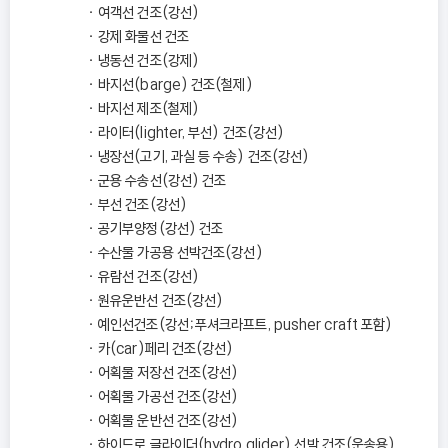
여객선 건조(강선)
강제 화물선 건조
냉동선 건조(강제)
바지선(barge) 건조(철제)
바지선 제조(철제)
라이터(lighter, 부선) 건조(강선)
냉장선(고기, 과실 등 수송) 건조(강선)
군용 수송선(강선) 건조
부선 건조(강선)
공기부양정(강선) 건조
수산물 가공용 선박건조(강선)
유람선 건조(강선)
원유운반선 건조(강선)
예인선건조(강선；푸셔크라프트, pusher craft 포함)
카(car)페리 건조(강선)
어획물 저장선 건조(강선)
어획물 가공선 건조(강선)
어획물 운반선 건조(강선)
하이드로 글라이더(hydro glider) 선박 건조(운송용)