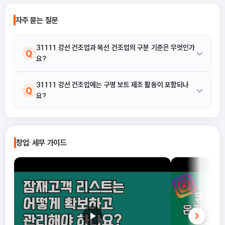
자주 묻는 질문
31111 강선 건조업과 목선 건조업의 구분 기준은 무엇인가
Q
요?
31111 강선 건조업은 철강을 사용하여 선박을 건조·수리하는 활
31111 강선 건조업에는 구명 보트 제조 활동이 포함되나
A
Q
요?
동인 반면, 목선 건조업은 목재를 주요 재료로 사용하는 등 사용 재
료와 공정에 따라 명확하게 구분됩니다.
네, 포함됩니다. 활동 예시에는 유조선, 군함, 화물 및 여객 운송용 강
A
선, 냉동선, 구명 보트, 예인선 및 푸셔 크라프트, 페리 보트(도선),
창업·세무 가이드
어선 및 어획물 가공용·저장용 선박의 제조 활동이 명시되어 있습니
다.