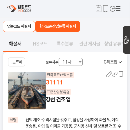
업종코드 해설서
한국표준산업분류 해설서
해설서
HS코드
특수분류
관련 게시글
창업 유튜브
MY
C
제조업
트리
분류차수
한국표준산업분류
31111
표준산업분류명
강선 건조업
선박 제조·수리시설을 갖추고, 철강을 사용하여 화물 및 여객
설명
운송용, 어업 및 어획물 가공용, 군사용 선박 및 보트를 건조·수