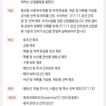
리하는 산업활동을 말한다·
철강을 사용하여 화물 및 여객 운송용, 어업 및 어획물 가공용,
개요
군사용 선박 및 보트를 건조·수리하는 '31111 강선 건조
업'은 선박 제조·수리시설을 갖춘 산업활동입니다. 관련 설비
및 공정의 정확한 이해를 위해 31111 강선 건조업의 산업분
류 기준과 인허가 요건을 면밀히 살펴보아야 합니다.
유조선 제조
예시
군함 제조
화물 및 여객 운송용 강선 제조
화물 및 수산물 운반용 냉동선 제조
구명 보트 제조
예인선 및 푸셔 크라프트 제조
페리 보트(도선) 제조
어선 및 어획물 가공용, 저장용 선박 제조
병원선, 학술 연구선, 시험선 등 특수 선박 제조(31113)
제외
호버크래프트(hovercraft) 건조(운송용)
색인어
광석 운반선 건조(강선)