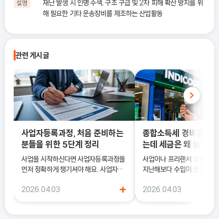
재난 발생 시 인명 수색, 구조 구급 및 2차 피해 확산 방지를 위
설명
해 필요한 기타 운송장비를 제조하는 산업활동
관련 게시글
사업자등록과정, 처음 준비하는
종합소득세 경비율, 수
분들을 위한 5단계 정리
는데 세금은 왜 늘어날
사업을 시작하신다면 사업자등록과정을
사업이나 프리랜서 일을 하다
먼저 정확하게 챙기셔야 해요. 사업자등
지난해보다 수입이 줄었는데도
록은 단순히 서류를 내는 절차가 아니라,
소득세 신고 안내문을 받아보
+
2026.04.03
2026.04.03
국세청에 정식으로 사업을 시작한다고
더 늘어난 것처럼 느껴질 때가
알리는 과정이기 때문이에요.
럴 때 가장 먼저 살펴봐야 하
종합소득세 경비율이에요.