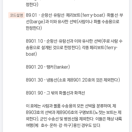
정한다)
89.01 - 순항선ㆍ유람선ㆍ페리보트(ferry-boat)ㆍ화물선ㆍ부
코드설명
선(barge)과 이와 유사한 선박(사람이나 화물 수송용으로
한정한다)
8901.10 - 순항선ㆍ유람선과 이와 유사한 선박(주로 사람 수
송용으로 설계된 것으로 한정한다), 각종 페리보트(ferry-
boat)
8901.20 - 탱커(tanker)
8901.30 - 냉동선(소호 제8901.20호의 것은 제외한다)
8901.90 - 그 밖의 화물선과 화객선
이 호에는 사람과 물품 수송용의 모든 선박을 분류하며, 제
8903호의 선박과 제8906호의 구명보트(노젓는 보트는 제
외한다), 군인 수송선 및 병원선을 제외한다. 이들은 해상 내륙
여행(예: 호수ㆍ운하ㆍ강ㆍ하구)용인 경우도 있다.