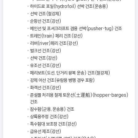
하이드로 포일(hydrofoil) 선박 건조(운송용)
선박 건조(철강제)
순항선 건조(강선)
예인선 및 프셔크라프트 겸용 선박(pusher-tug) 건조
트레인(train) 페리 건조(강선)
리버(river)페리 건조(강선)
벌크선 건조(강선)
선박 건조(강선)
유조선 건조(강선)
페리보트(도선, 단거리 왕복 운송) 건조(철강제)
강제 어선 건조(유람용 병행 경우 포함)
화객선 건조(강선)
준설물 처리용 철제 토운선(土運船)(hopper-barges)
건조
잠수함(군용, 운송용) 건조
상륙용주정 건조(강선)
특수함대 보조정 건조(강선)
급유선 제조(강선)