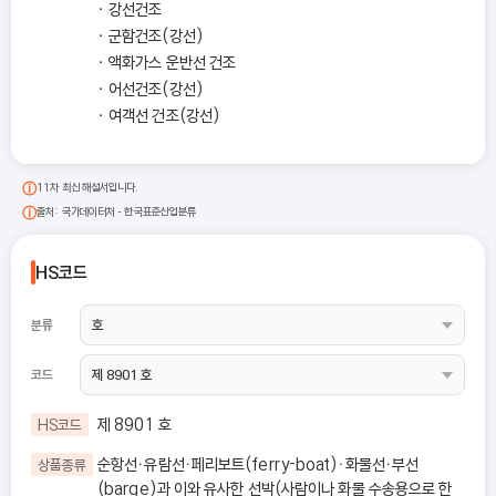
강선건조
군함건조(강선)
액화가스 운반선 건조
어선건조(강선)
여객선 건조(강선)
11차 최신 해설서입니다.
출처: 국가데이터처 - 한국표준산업분류
HS코드
분류
코드
제 8901 호
HS코드
순항선ㆍ유람선ㆍ페리보트(ferry-boat)ㆍ화물선ㆍ부선
상품종류
(barge)과 이와 유사한 선박(사람이나 화물 수송용으로 한