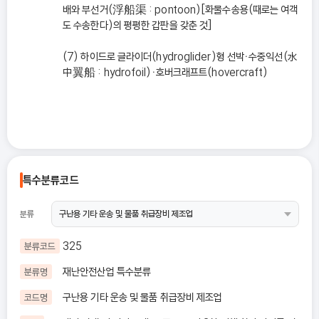
배와 부선거(浮船渠 : pontoon)[화물수송용(때로는 여객
도 수송한다)의 평평한 갑판을 갖춘 것]
(7) 하이드로 글라이더(hydroglider)형 선박ㆍ수중익선(水
中翼船 : hydrofoil)ㆍ호버크래프트(hovercraft)
특수분류코드
분류
325
분류코드
재난안전산업 특수분류
분류명
구난용 기타 운송 및 물품 취급장비 제조업
코드명