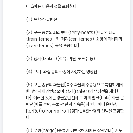
이 호에는 다음의 것을 포함한다.
(1) 순항선ㆍ유람선
(2) 모든 종류의 페리보트(ferry-boats)[트레인 페리
(train-ferries)ㆍ카-페리(car-ferries)ㆍ소형의 리버페리
(river-ferries) 등을 포함한다]
(3) 탱커(tanker)(석유․메탄ㆍ포도주 등)
(4) 고기․과실 등의 수송에 사용하는 냉장선
(5) 모든 종류의 화물선[특수 화물의 수송용으로 특별히 제작
한 것인지에 상관없으며, 탱커(tanker)와 냉장선을 제외한
다]. 이러한 것에는 광물운반선과 그 밖의 벌크(bulk) 화물 운
반선(예를 들면, 곡물ㆍ석탄의 수송용)과 컨테이너 운반선,
Ro-Ro(roll-on-roll-off)형과 LASH-형의 선박을 포함한
다.
(6) 부선(barge)(종류가 어떤 것인지에는 상관없다), 거룻