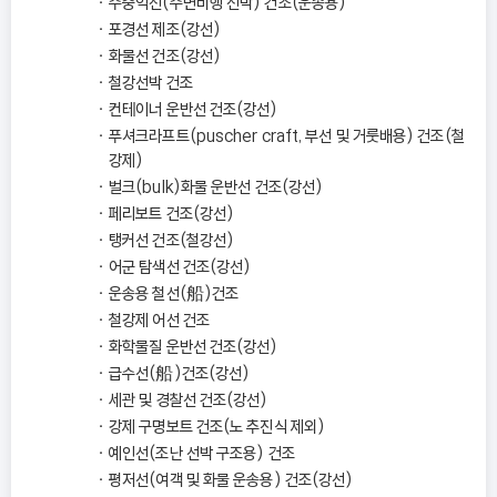
수중익선(수면비행 선박) 건조(운송용)
포경선 제조(강선)
화물선 건조(강선)
철강선박 건조
컨테이너 운반선 건조(강선)
푸셔크라프트(puscher craft, 부선 및 거룻배용) 건조(철
강제)
벌크(bulk)화물 운반선 건조(강선)
페리보트 건조(강선)
탱커선 건조(철강선)
어군 탐색선 건조(강선)
운송용 철선(船)건조
철강제 어선 건조
화학물질 운반선 건조(강선)
급수선(船)건조(강선)
세관 및 경찰선 건조(강선)
강제 구명보트 건조(노 추진식 제외)
예인선(조난 선박 구조용) 건조
평저선(여객 및 화물 운송용) 건조(강선)