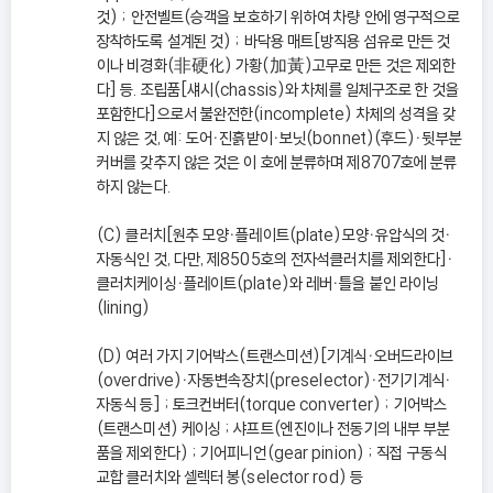
것) ; 안전벨트(승객을 보호하기 위하여 차량 안에 영구적으로
장착하도록 설계된 것) ; 바닥용 매트[방직용 섬유로 만든 것
이나 비경화(非硬化) 가황(加黃)고무로 만든 것은 제외한
다] 등. 조립품[섀시(chassis)와 차체를 일체구조로 한 것을
포함한다]으로서 불완전한(incomplete) 차체의 성격을 갖
지 않은 것, 예: 도어ㆍ진흙받이ㆍ보닛(bonnet)(후드)ㆍ뒷부분
커버를 갖추지 않은 것은 이 호에 분류하며 제8707호에 분류
하지 않는다.
(C) 클러치[원추 모양ㆍ플레이트(plate)모양ㆍ유압식의 것ㆍ
자동식인 것, 다만, 제8505호의 전자석클러치를 제외한다]ㆍ
클러치케이싱ㆍ플레이트(plate)와 레버ㆍ틀을 붙인 라이닝
(lining)
(D) 여러 가지 기어박스(트랜스미션)[기계식ㆍ오버드라이브
(overdrive)ㆍ자동변속장치(preselector)ㆍ전기기계식ㆍ
자동식 등] ; 토크컨버터(torque converter) ; 기어박스
(트랜스미션) 케이싱 ; 샤프트(엔진이나 전동기의 내부 부분
품을 제외한다) ; 기어피니언(gear pinion) ; 직접 구동식
교합 클러치와 셀렉터 봉(selector rod) 등