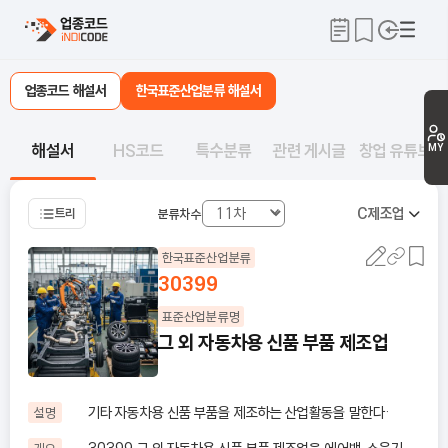
업종코드 해설서
한국표준산업분류 해설서
해설서
HS코드
특수분류
관련 게시글
창업 유튜브
MY
C
제조업
트리
분류차수
한국표준산업분류
30399
표준산업분류명
그 외 자동차용 신품 부품 제조업
기타 자동차용 신품 부품을 제조하는 산업활동을 말한다·
설명