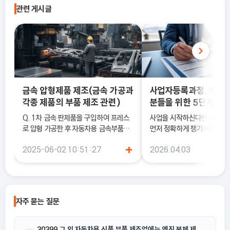
관련 게시글
금속 압형제품 제조(금속 가공과
사업자등록과정, 처음
각종 제품의 부품 제조 관련)
분들을 위한 5단계 정
Q. 1차 금속 판제품을 구입하여 프레스
사업을 시작하신다면 사업
로 압형 가공한 후 자동차용 금속부품을
먼저 정확하게 챙기셔야 해요
전문적으로 생산하여 자동차 제조사에
록은 단순히 서류를 내는 절차
+
2025-06-02 10:51:27
2026.04.03
납품하는 경우 업종코드와 표준산업분류
국세청에 정식으로 사업을 
는 무엇일까요? ☞ 부품 용도만으로 분
알리는 과정이기 때문이에요.
류하지 않고 가공 과정을 고려하여 업종
코드와 표준산업분류가 결정됩니다. ①
금속 판제품을 프레스로 압형가공한 후
자주 묻는 질문
추가 가공 없이 자동차 제조회사에 납품
하는 것이 주된 산업활동인 경우 표준산
업분류는 “25913 자동차용 금속 압형
30399 그 외 자동차용 신품 부품 제조업에는 엔진 본체 제