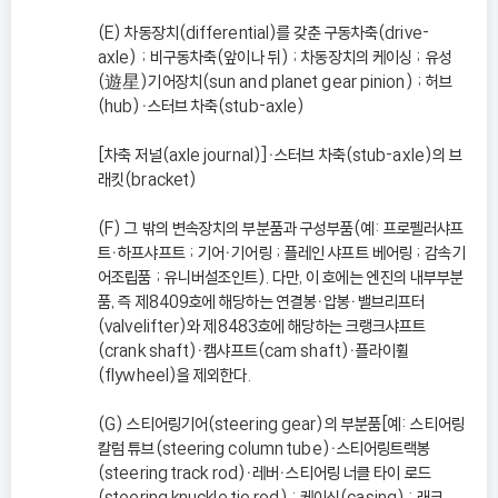
(E) 차동장치(differential)를 갖춘 구동차축(drive-
axle) ; 비구동차축(앞이나 뒤) ; 차동장치의 케이싱 ; 유성
(遊星)기어장치(sun and planet gear pinion) ; 허브
(hub)ㆍ스터브 차축(stub-axle)
[차축 저널(axle journal)]ㆍ스터브 차축(stub-axle)의 브
래킷(bracket)
(F) 그 밖의 변속장치의 부분품과 구성부품(예: 프로펠러샤프
트ㆍ하프샤프트 ; 기어ㆍ기어링 ; 플레인 샤프트 베어링 ; 감속기
어조립품 ; 유니버설조인트). 다만, 이 호에는 엔진의 내부부분
품, 즉 제8409호에 해당하는 연결봉ㆍ압봉ㆍ밸브리프터
(valvelifter)와 제8483호에 해당하는 크랭크샤프트
(crank shaft)ㆍ캠샤프트(cam shaft)ㆍ플라이휠
(flywheel)을 제외한다.
(G) 스티어링기어(steering gear)의 부분품[예: 스티어링
칼럼 튜브(steering column tube)ㆍ스티어링트랙봉
(steering track rod)ㆍ레버ㆍ스티어링 너클 타이 로드
(steering knuckle tie rod) ; 케이싱(casing) ; 래크