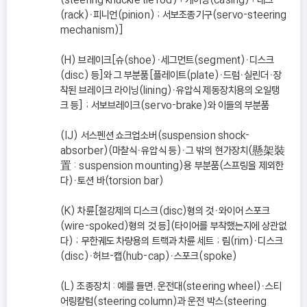
(rack)ㆍ피니언(pinion) ; 서보조종기구(servo-steering
mechanism)]
(H) 브레이크[슈(shoe)ㆍ세그먼트(segment)ㆍ디스크
(disc) 등]와 그 부분품[플레이트(plate)ㆍ드럼ㆍ실린더ㆍ장
착된 브레이크 라이닝(lining)ㆍ유압식 제동장치용의 오일탱
크 등] ; 서보브레이크(servo-brake)와 이들의 부분품
(IJ) 서스펜션 쇼크업소버(suspension shock-
absorber)(마찰식ㆍ유압식 등)ㆍ그 밖의 현가장치(懸架裝
置 : suspension mounting)용 부분품(스프링을 제외한
다)ㆍ토션 바(torsion bar)
(K) 차륜[철강제의 디스크(disc)형의 것ㆍ와이어 스포크
(wire-spoked)형의 것 등](타이어를 부착했는지에 상관없
다) ; 무한궤도 차량용의 트랙과 차륜 세트 ; 림(rim)ㆍ디스크
(disc)ㆍ허브-캡(hub-cap)ㆍ스포크(spoke)
(L) 조종장치 : 예를 들면, 운전대(steering wheel)ㆍ스티
어링칼럼(steering column)과 운전 박스(steering