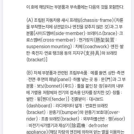
이 호에 해당되는 부분품과 부속품에는 다음의 것을 포함한다.
(A) 조립된 자동차용 섀시 프레임(chassis-frame)(차륜
을 부착했는지에 상관없으나 엔진을 갖추지 않은 것)과 그 부
분품[사이드멤버(side-member)ㆍ브레이스(brace)ㆍ크
로스멤버(cross-member) ; 현가장치(懸架裝置 :
suspension mounting) ; 차체(coachwork)ㆍ엔진ㆍ발
판ㆍ축전지ㆍ연료 탱크용 등의 지지구(支持具)와 브래킷
(bracket)]
(B) 차체 부분품과 관련된 조립부속품 : 예를 들면, 상판ㆍ측면
ㆍ전면ㆍ후면의 패널(panel)ㆍ하물 넣는 곳 등 ; 문(門)과 그 부
분품 ; 보닛(bonnet)(후드) ; 틀을 붙인 창ㆍ창(유리의 내부
에 가열용 저항체와 전기의 접속용 단자를 장치한 것)ㆍ창틀 ;
발판 ; 윙[펜더(fender)]ㆍ진흙받이 ; 대시보드
(dashboard) ; 라디에이터 덮개 ; 번호판 브래킷
(bracket) ; 완충기(bumper)와 완충기 보호대(over-
rider) ; 조종 브래킷(bracket) ; 외부하물선반 ; 챙(visor)
; 비전기식가열기과 제상기(除霜機 : defroster
appliance)(해당 차량의 엔진에 의하여 얻는 열을 이용하는