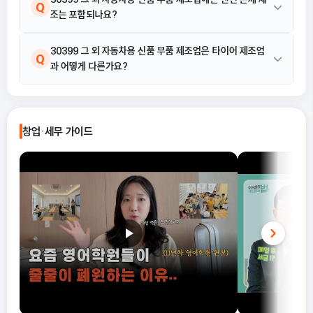
Q
제품 제조업” 업종코드는 '289103 자
조는 포함되나요?
동차용 금속 압형제품 제조업'입니다.
② 금속 판제품을 프레스로 압형 가공한
제공된 활동 예시에는 에어백 조립품, 방열기, 소음기, 냉각장치, 보
30399 그 외 자동차용 신품 부품 제조업은 타이어 제조업
A
후 다른 부품 및 부분품 등을 결합하여 브
Q
과 어떻게 다른가요?
레이크 조직, 클러치, 기어, 완충기 등과
기륜, 배기관, 연료탱크, 차륜, 안전벨트, 조립된 섀시 프레임 등이 포
같은 부품을 제조하거나 엔진용 부분품
함됩니다. 엔진 본체 제조에 대한 직접적인 언급은 없으므로 본 해설
을 제조하는 것이 주된 산업활동인 경우
기준으로는 포함되지 않는 것으로 보입니다.
제공된 해설과 활동 예시에는 차륜 제조는 포함되어 있으나, 타이어
A
표준산업분류는 “30331 자동차용 신
제조에 대한 구체적인 내용은 없습니다. 따라서 이 산업 코드는 차륜
품 동력전달장치 제조업” "30391 자
창업·세무 가이드
및 기타 자동차용 신품 부품 제조를 주로 다루며, 타이어 제조는 별
동차용 신품 조향장치 및 현가장치 제조
도의 분류가 될 수 있습니다.
업" "30310 자동차 엔진용 신품 부품
제조업" "30399 그 외 자동차용 신품
부품 제조업" 등이 있습니다. 업종코드는
'343003 자동차용 신품 동력전달장치
제조업' '343005 자동차용 신품 조향
장치 및 현가장치 제조업' '343001 자
동차 엔진용 신품 부품 제조업'
'343000 그 외 자동차용 신품 부품 제
조업' '381004 그 외 자동차용 신품
부품 제조업'입니다.