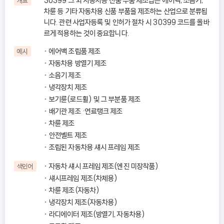
30399 그 외 자동차용 신품 부품 제조업은 에어백, 소음기,
개요
차륜 등 기타 자동차용 신품 부품을 제조하는 산업으로 분류됩
니다. 관련 사업자등록 및 인허가 절차 시 30399 코드를 올바
르게 적용하는 것이 중요합니다.
에어백 조립품 제조
예시
자동차용 방열기 제조
소음기 제조
냉각장치 제조
보기륜(로드휠) 및 그 부분품 제조
배기관 제조 ·연료탱크 제조
차륜 제조
안전벨트 제조
조립된 자동차용 섀시 프레임 제조
자동차 섀시 프레임 제조(엔진 미장착품)
색인어
섀시프레임 제조(차체용)
차륜 제조(자동차)
냉각장치 제조(자동차용)
라디에이터 제조(방열기, 자동차용)