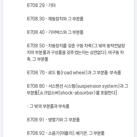
8708.29 - 기타
8708.30 - 제동장치와 그 부분품
8708.40 - 기어박스와 그 부분품
8708.50 - 차동장치를 갖춘 구동 차축(그 밖의 동력전달장
치의 부분품과 구성품을 갖추었는지는 상관없다), 비구동 차
축, 그 부분품
8708.70 - 로드 휠(road wheel)과 그 부분품ㆍ부속품
8708.80 - 서스펜션 시스템(suspension system)과 그
부분품[쇼크업소버(shock-absorber)를 포함한다]
- 그 밖의 부분품과 부속품
8708.91 - 방열기와 그 부분품
8708.92 - 소음기(머플러), 배기관, 그 부분품