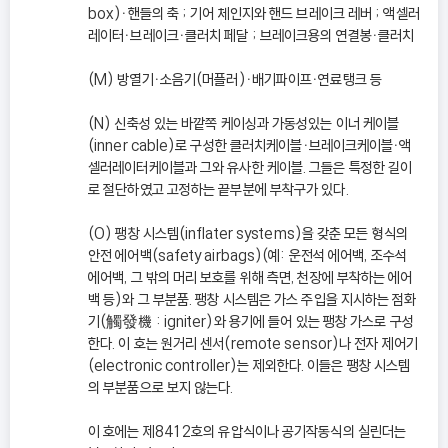
box)ㆍ핸들의 축 ; 기어 체인지와 핸드 브레이크 레버 ; 액셀러
레이터ㆍ브레이크ㆍ클러치 페달 ; 브레이크용의 연결봉ㆍ클러치
(M) 방열기ㆍ소음기(머플러)ㆍ배기파이프ㆍ연료탱크 등
(N) 신축성 있는 바깥쪽 케이싱과 가동성있는 이너 케이블
(inner cable)로 구성한 클러치케이블ㆍ브레이크케이블ㆍ액
셀러레이터케이블과 그와 유사한 케이블. 그들은 특정한 길이
로 절단하였고 고정하는 끝부분에 부착구가 있다.
(O) 팽창 시스템(inflater systems)을 갖춘 모든 형식의
안전 에어백(safety airbags)(예: 운전석 에어백, 조수석
에어백, 그 밖의 머리 보호를 위해 측면, 천장에 부착하는 에어
백 등)와 그 부분품. 팽창 시스템은 가스 주입을 지시하는 점화
기(觸發機 : igniter)와 용기에 들어 있는 팽창 가스로 구성
한다. 이 호는 원거리 센서(remote sensor)나 전자 제어기
(electronic controller)는 제외한다. 이들은 팽창 시스템
의 부분품으로 보지 않는다.
이 호에는 제8412호의 유압식이나 공기작동식의 실린더는