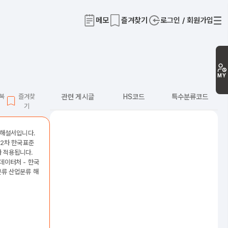
메모
즐겨찾기
로그인 / 회원가입
티
MY
L복
즐겨찾
관련 게시글
HS코드
특수분류코드
기
 해설서입니다.
12차 한국표준
 적용됩니다.
데이터처 - 한국
류 산업분류 해