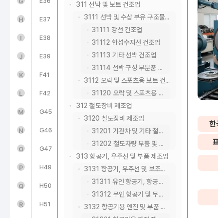
도매 및 소매업(45~47)
E36
수도업
G
311 선박 및 보트 건조업
3111 선박 및 수상 부유 구조물 건조업
운수 및 창고업(49~52)
E37
하수, 폐수 및 분뇨 처리업
H
31111 강선 건조업
숙박 및 음식점업(55~56)
E38
폐기물 수집, 운반, 처리 및 원료 재생업
I
31112 합성수지선 건조업
31113 기타 선박 건조업
정보통신업(58~63)
E39
환경 정화 및 복원업
J
31114 선박 구성 부분품 제조업
금융 및 보험업(64~66)
F41
종합 건설업
K
3112 오락 및 스포츠용 보트 건조업
31120 오락 및 스포츠용 보트 건조업
부동산업(68)
F42
전문직별 공사업
L
312 철도장비 제조업
전문, 과학 및 기술 서비스업(70~73)
G45
자동차 및 부품 판매업
M
3120 철도장비 제조업
한
사업시설 관리, 사업 지원 및 임대 서비스업(74~76)
G46
도매 및 상품 중개업
N
31201 기관차 및 기타 철도차량 제조업
31202 철도차량 부품 및 관련 장치물 제조업
공공행정, 국방 및 사회보장 행정(84)
G47
소매업; 자동차 제외
O
313 항공기, 우주선 및 부품 제조업
교육 서비스업(85)
H49
육상운송 및 파이프라인 운송업
P
3131 항공기, 우주선 및 보조장치 제조업
31311 유인 항공기, 항공우주선 및 보조장치 제조업
보건업 및 사회복지 서비스업(86~87)
H50
수상 운송업
Q
31312 무인 항공기 및 무인 비행장치 제조업
예술, 스포츠 및 여가관련 서비스업(90~91)
H51
항공 운송업
R
3132 항공기용 엔진 및 부품 제조업