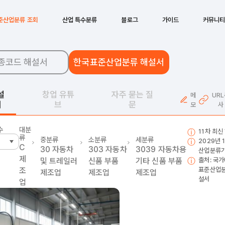
준산업분류 조회
산업 특수분류
블로그
가이드
커뮤니
종코드 해설서
한국표준산업분류 해설서
설
창업 유튜
자주 묻는 질
메
UR
서
브
문
모
사
수
대분
11차 최신
류
중분류
소분류
세분류
2029년 
C
30
자동차
303
자동차
3039
자동차용
산업분류가
제
및 트레일러
신품 부품
기타 신품 부품
출처: 국가
조
표준산업분
제조업
제조업
제조업
설서
업