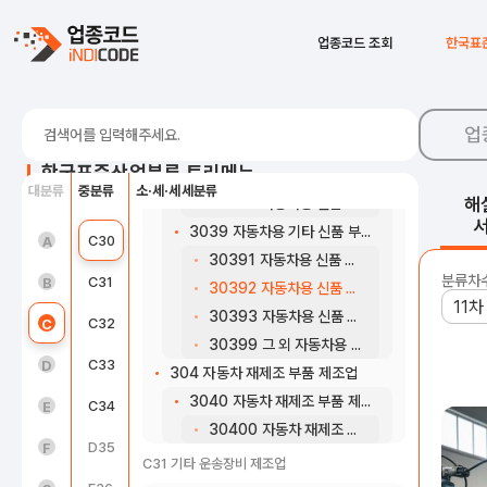
303 자동차 신품 부품 제조업
3031 자동차 엔진용 신품 부품 제조업
C25
금속가공제품 제조업; 기계 및 가구 제외
업종코드 조회
한국표
30310 자동차 엔진용 신품 부품 제조업
C26
전자부품, 컴퓨터, 영상, 음향 및 통신장비 제조업
3032 자동차 차체용 신품 부품 제조업
C27
의료, 정밀, 광학기기 및 시계 제조업
30320 자동차 차체용 신품 부품 제조업
업
3033 자동차용 신품 동력전달장치 및 전기장치 제조업
C28
전기장비 제조업
한국표준산업분류 트리메뉴
30331 자동차용 신품 동력전달장치 제조업
대분류
중분류
소·세·세세분류
C29
기타 기계 및 장비 제조업
해
30332 자동차용 신품 전기장치 제조업
3039 자동차용 기타 신품 부품 제조업
농업, 임업 및 어업(01~03)
C30
자동차 및 트레일러 제조업
A
30391 자동차용 신품 조향장치 및 현가장치 제조업
분류차
광업(05~08)
C31
기타 운송장비 제조업
B
30392 자동차용 신품 제동장치 제조업
30393 자동차용 신품 의자 제조업
제조업(10~34)
C32
가구 제조업
C
30399 그 외 자동차용 신품 부품 제조업
전기, 가스, 증기 및 공기조절 공급업(35)
C33
기타 제품 제조업
D
304 자동차 재제조 부품 제조업
3040 자동차 재제조 부품 제조업
수도, 하수 및 폐기물 처리, 원료 재생업(36 ~ 39)
C34
산업용 기계 및 장비 수리업
E
30400 자동차 재제조 부품 제조업
건설업(41~42)
D35
전기, 가스, 증기 및 공기조절 공급업
F
C31 기타 운송장비 제조업