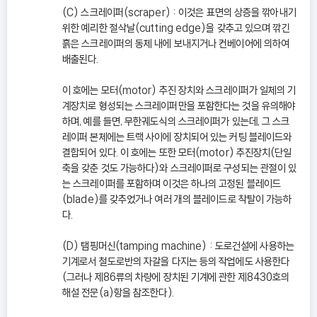
(C) 스크레이퍼(scraper) : 이것은 표면의 상층을 깎아내기
위한 예리한 절삭날(cutting edge)을 갖추고 있으며 깎긴
흙은 스크레이퍼의 동체 내에 보내지거나 컨베이어에 의하여
배출된다.
이 호에는 모터(motor) 추진 장치와 스크레이퍼가 일체의 기
계장치로 형성되는 스크레이퍼만을 포함한다는 것을 유의해야
하며, 예를 들면, 무한궤도식의 스크레이퍼가 있는데, 그 스크
레이퍼 본체에는 트랙 사이에 장치되어 있는 커팅 블레이드와
결합되어 있다. 이 호에는 또한 모터(motor) 추진장치(단일
축을 갖춘 것도 가능하다)와 스크레이퍼로 구성되는 관절이 있
는 스크레이퍼를 포함하며 이것은 하나의 고정된 블레이드
(blade)를 갖추었거나 여러 개의 블레이드로 착탈이 가능하
다.
(D) 탬핑머신(tamping machine) : 도로건설에 사용하는
기계로서 철도로반의 자갈을 다지는 등의 작업에도 사용한다
(그러나 제86류의 차량에 장치된 기계에 관한 제8430호의
해설 전문(a)항을 참조한다).