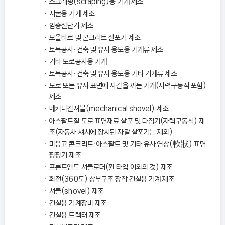
스크래핑(scraping)용 기계 제조
시굴용 기계 제조
암층절단기 제조
모올타르 및 콘크리트 살포기 제조
토목공사ㆍ건축 및 유사 용도용 기계류 제조
기타 도로공사용 기계
토목공사ㆍ건축 및 유사 용도용 기타 기계류 제조
도로 또는 유사 표면에 자갈을 까는 기계(자력구동식 포함)
제조
메커니컬셔블(mechanical shovel) 제조
아스팔트질 도로 표면재료 살포 및 다짐기(자력구동식) 제
조(자동차 섀시에 장치된 자갈 살포기는 제외)
미응고 콘크리트ㆍ아스팔트 및 기타 유사 연상(軟狀) 표면
평평기 제조
프론트엔드 셔블로더(휠 타입 이외의 것) 제조
회전(360도) 상부구조 장착 건설용 기계 제조
셔블(shovel) 제조
건설용 기계장비 제조
건설용 트랙터 제조