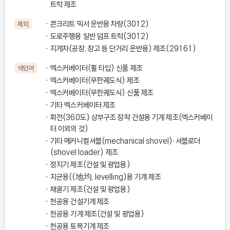
트럭 제조
콘크리트 믹서 운반용 차량(3012)
제외
도로주행용 일반 덤프 트럭(3012)
지게차(공장, 창고 등 단거리 운반용) 제조(29161)
엑스커베이터(휠 타입) 신품 제조
색인어
엑스커베이터(무한궤도식) 제조
엑스커베이터(무한궤도식) 신품 제조
기타 엑스커베이터 제조
회전(360도) 상부구조 장착 건설용 기계 제조(엑스커베이
터 이외의 것)
기타 메커니컬셔블(mechanical shovel)ㆍ셔블로더
(shovel loader) 제조
정지기 제조(건설 및 광업용)
지균용((地均, levelling)용 기계 제조
채굴기 제조(건설 및 광업용)
천공용 건설기계 제조
천공용 기계 제조(건설 및 광업용)
천공용 토목기계 제조