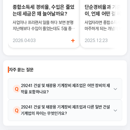
종합소득세 경비율, 수입은 줄었
단순경비율과 기준경비
는데 세금은 왜 늘어날까요?
이, 언제 어떤 걸 써야 
사업이나 프리랜서 일을 하다 보면 분명
사업자라면 종합소득세 신고 
지난해보다 수입이 줄었는데도 5월 종합
마주하게 되는 개념이 바로 
소득세 신고 안내문을 받아보고 세금이
과 기준경비율입니다. 하지만
+
2026.04.03
2025.12.23
더 늘어난 것처럼 느껴질 때가 있어요. 이
에서는 이 두 가지의 차이를 
럴 때 가장 먼저 살펴봐야 하는 것이 바로
하지 못한 채 “편해 보이는 
종합소득세 경비율이에요.
선택했다가, 세금 부담이 오
나 신고 오류로 이어지는 경우
습니다. 이 글에서는 단순경비율과 기준
자주 묻는 질문
경비율의 개념부터, 어떤 경우
식을 선택해야 유리한지까지 
으로 정리합니다.
29241 건설 및 채광용 기계장비 제조업은 어떤 장비의 제
Q
작을 포함하나요?
이 산업은 건설 또는 광업용의 굴착, 채굴 및 정지 등의 목적으로 사
29241 건설 및 채광용 기계장비 제조업과 다른 일반 건설
A
Q
기계업의 차이는 무엇인가요?
용하는 각종 토목공사용 기계장비 및 유사 기기의 제조를 포함합니
다. 구체적인 활동으로는 항타기, 항발기, 불도저, 앵글도저, 굴삭기,
시추기, 탬핑머신, 기계식 삽, 그레이더, 레벨러, 무한궤도식 트랙터,
29241 건설 및 채광용 기계장비 제조업은 주로 건설 또는 광업용
A