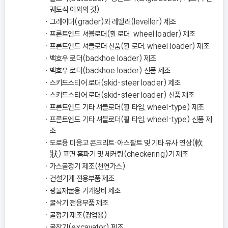
궤도식 이외의 것)
그레이더(grader)와 레벨러(leveller) 제조
프론트엔드 셔블로더(휠 로더, wheel loader) 제조
프론트엔드 셔블로더 신품(휠 로더, wheel loader) 제조
백호우 로더(backhoe loader) 제조
백호우 로더(backhoe loader) 신품 제조
스키드스티어 로더(skid-steer loader) 제조
스키드스티어 로더(skid-steer loader) 신품 제조
프론트엔드 기타 셔블로더(휠 타입, wheel-type) 제조
프론트엔드 기타 셔블로더(휠 타입, wheel-type) 신품 제
조
도로용 미응고 콘크리트ㆍ아스팔트 및 기타 유사 연상(軟
狀) 표면 홈파기 및 체커링(checkering)기 제조
가스굴정기 제조(천연가스)
건설기계 전용부품 제조
광물채굴용 기계장비 제조
굴삭기 전용부품 제조
굴정기 제조(광업용)
굴착기(excavator) 제조