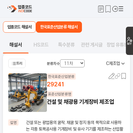
업종코드 해설서
한국표준산업분류 해설서
해설서
HS코드
특수분류
관련 게시글
창업 유튜브
MY
C
제조업
트리
분류차수
한국표준산업분류
29241
표준산업분류명
건설 및 채광용 기계장비 제조업
건설 또는 광업용의 굴착, 채굴 및 정지 등의 목적으로 사용하
설명
는 각종 토목공사용 기계장비 및 유사 기기를 제조하는 산업활