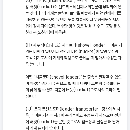
(G) 멀티버켓(multi-bucket) 굴착기 : 이것은 수개의 굴착
용 버켓(bucket)이 엔드리스체인이나 회전륜에 부착되어 있
는 것이다. 이 기계는 굴착된 토양을 배출하기 위한 컨베이어를
내장하고 있는 것이 많으며 보통 차륜식이나 무한궤도식 섀시
위에 장치되어 있다. 특수한 형의 것은 참호ㆍ하수구ㆍ도랑 등 노
천체굴(노천광)에 이용된다.
(H) 자주식(自走式) 셔블로더(shovel-loader) : 이들 기
계는 바퀴가 달렸거나 전면에 버켓(bucket)이 달린 무한궤
도식 기계로서 이 기계의 작용으로 물체를 퍼 담아서 수송한 다
음 쏟아낸다.
어떤 “셔블로더(shovel-loader)”는 땅속을 굴착할 수 있으
며 이것은 위치가 수평으로 될 때에 바퀴나 트랙의 수준보다는
더 낮게 할 수 있기 때문에 버켓(bucket)으로서의 목적이 달
성된다.
(IJ) 로더 트랜스포터(loader-transporter : 광산에서 사
용) : 이들 기계는 취급이 주기능이고 수송은 하지 않으며 전면
에 버켓(bucket)을 붙인 것으로서 벌크상의 물질을 퍼 담아
서 기계 본체에 쏟아낸다.