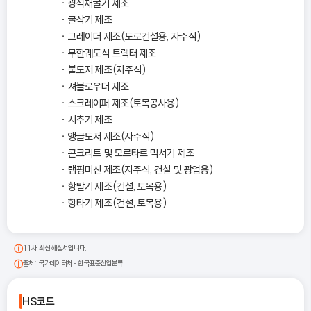
광석채굴기 제조
굴삭기 제조
그레이더 제조(도로건설용, 자주식)
무한궤도식 트랙터 제조
불도저 제조(자주식)
셔블로우더 제조
스크레이퍼 제조(토목공사용)
시추기 제조
앵글도저 제조(자주식)
콘크리트 및 모르타르 믹서기 제조
탬핑머신 제조(자주식, 건설 및 광업용)
항발기 제조(건설, 토목용)
항타기 제조(건설, 토목용)
11차 최신 해설서입니다.
출처: 국가데이터처 - 한국표준산업분류
HS코드