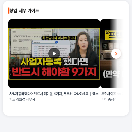
셔블 로우더, 광석 채굴기, 스크레이퍼, 콘크리트 및 모르타르 믹서
의 굴착, 채굴 및 정지 목적의 특수 장비(예: 광석 채굴기, 특수 제작
창업·세무 가이드
기, 그리고 광산 등에서 사용하기 위해 특수 제작된 비도로 주행용
된 비도로 주행용 덤프 트럭 등) 제조에 중점을 둡니다. 반면, 일반
덤프 트럭의 제조가 해당됩니다.
철골구조물 제조업이나 기타 금속제품 제조업과 같은 유사 업종은
건설 자재나 일반적인 금속 제품의 생산에 초점을 맞출 수 있으며,
특정 토목공사용 기계장비의 제조 활동을 주요 사업으로 하지 않을
수 있습니다.
사업자등록했다면 반드시 해야할 9가지, 무조건 따라하세요｜엑스
프랜차이즈 vs 개인 창
퍼트 강효정 세무사
이터 총정리