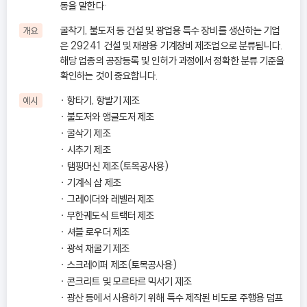
동을 말한다·
굴착기, 불도저 등 건설 및 광업용 특수 장비를 생산하는 기업
개요
은 29241 건설 및 채광용 기계장비 제조업으로 분류됩니다.
해당 업종의 공장등록 및 인허가 과정에서 정확한 분류 기준을
확인하는 것이 중요합니다.
항타기, 항발기 제조
예시
불도저와 앵글도저 제조
굴삭기 제조
시추기 제조
탬핑머신 제조(토목공사용)
기계식 삽 제조
그레이더와 레벨러 제조
무한궤도식 트랙터 제조
셔블 로우더 제조
광석 채굴기 제조
스크레이퍼 제조(토목공사용)
콘크리트 및 모르타르 믹서기 제조
광산 등에서 사용하기 위해 특수 제작된 비도로 주행용 덤프