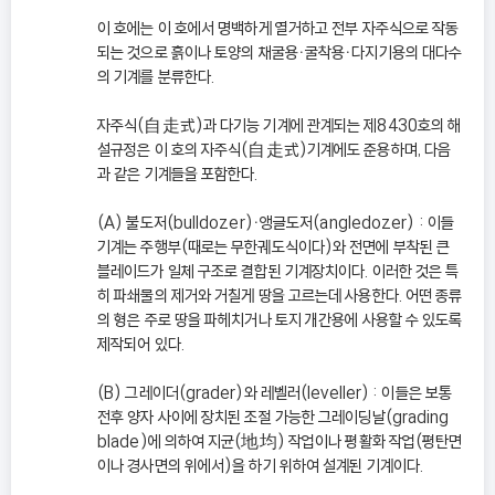
이 호에는 이 호에서 명백하게 열거하고 전부 자주식으로 작동
되는 것으로 흙이나 토양의 채굴용ㆍ굴착용ㆍ다지기용의 대다수
의 기계를 분류한다.
자주식(自走式)과 다기능 기계에 관계되는 제8430호의 해
설규정은 이 호의 자주식(自走式)기계에도 준용하며, 다음
과 같은 기계들을 포함한다.
(A) 불도저(bulldozer)ㆍ앵글도저(angledozer) : 이들
기계는 주행부(때로는 무한궤도식이다)와 전면에 부착된 큰
블레이드가 일체 구조로 결합된 기계장치이다. 이러한 것은 특
히 파쇄물의 제거와 거칠게 땅을 고르는데 사용한다. 어떤 종류
의 형은 주로 땅을 파헤치거나 토지 개간용에 사용할 수 있도록
제작되어 있다.
(B) 그레이더(grader)와 레벨러(leveller) : 이들은 보통
전후 양자 사이에 장치된 조절 가능한 그레이딩날(grading
blade)에 의하여 지균(地均) 작업이나 평활화 작업(평탄면
이나 경사면의 위에서)을 하기 위하여 설계된 기계이다.