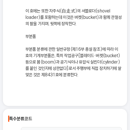
이 호에는 또한 자주식(自走式)의 셔블로더(shovel
loader)를 포함하는데 이것은 버켓(bucket)과 함께 관절성
의 팔을 가지며, 뒷쪽에 장착한다.
부분품
부분품 분류에 관한 일반규정(제16부 총설 참조)에 따라 이
호의 기계부분품은, 특히 작업공구[블레이드ㆍ버켓(bucket)
등으로 붐(boom)과 공기식이나 유압식 실린더(cylinder)
를 붙인 것인지에 상관없다]로서 주행부에 직접 장치하기에 알
맞은 것은 제8431호에 분류한다.
특수분류코드