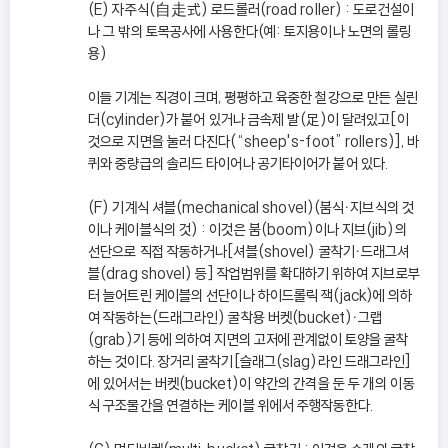
(E) 자주식(自走式) 로드롤러(road roller) : 도로건설이
나 그 밖의 토목공사에 사용한다(예: 토지용이나 노면의 롤링
용)
이들 기계는 직경이 크며, 평평하고 육중한 철강으로 만든 실린
더(cylinder)가 붙어 있거나 금속제 발(足)이 달려있고[이
것으로 지면을 눌러 다진다(“sheep's-foot” rollers)], 바
퀴와 중량급의 솔리드 타이어나 공기타이어가 붙어 있다.
(F) 기계식 셔블(mechanical shovel)(붐식ㆍ지브식의 것
이나 케이블식의 것) : 이것은 붐(boom)이나 지브(jib)의
선단으로 직접 작동하거나[셔블(shovel) 굴착기ㆍ드래그셔
블(drag shovel) 등] 작업범위를 확대하기 위하여 지브로부
터 늘어트린 케이블의 선단이나 하이드롤릭 잭(jack)에 의하
여 작동하는(드래그라인) 굴착용 버켓(bucket)ㆍ그랩
(grab)기 등에 의하여 지면의 고저에 관계없이 토양을 굴착
하는 것이다. 장거리 굴착기[슬래그(slag)라인 드래그라인]
에 있어서는 버켓(bucket)이 약간의 간격을 둔 두 개의 이동
식 구조물간을 연결하는 케이블 위에서 주행작동한다.