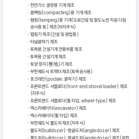
천연가스 굴정용 기계 제조
콤팩팅(compacting)용 기계 제조
탬핑(tamping)용 기계(도로건설 및 철도노반 자갈 다짐
공사용 등) 제조(비자주식)
탭핑기 제조(건설 및 광업용)
터널굴착기 제조
토목용 건설기계 전용부품 제조
토목용 건설기계 제조
토양 정지(整地)기 제조
무한궤도식 트랙터 제조(토목공사용)
포크레인(poclain, 굴착기) 제조
프론트엔드 셔블로더(front-end shovel loader) 제조
(자주식)
프론트엔드 셔블로더(휠 타입, wheel-type) 제조
엑스커베이터(excavator) 제조
엑스커베이터(휠 타입) 제조
무한궤도식 불도저 제조(자주식)
불도저(bulldozer)ㆍ앵글도저(angledozer) 제조
불도저(bulldozer)ㆍ앵글도저(angledozer) 제조(무한