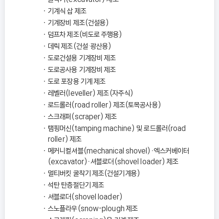
기계식 삽 제조
기계장비 제조(건설용)
덤프차 제조(비도로 주행용)
데릭 제조(건설·광산용)
도로건설용 기계장비 제조
도로공사용 기계장비 제조
도로 포장용 기계 제조
레벨러(leveller) 제조(자주식)
로드롤러(road roller) 제조(토목공사용)
스크래퍼(scraper) 제조
탬핑머신(tamping machine) 및 로드롤러(road
roller) 제조
메커니컬셔블(mechanical shovel)ㆍ엑스커베이터
(excavator)ㆍ셔블로더(shovel loader) 제조
멀티버킷 굴착기 제조(건설기계용)
석탄 탄층절단기 제조
셔블로더(shovel loader)
스노플라우(snow-plough 제조