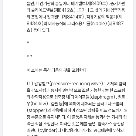
들면, 내연기관의 흡입이나 배기밸브(제8409호)․증기기관
의 슬라이드밸브(제8412호)․공기나 그 밖의 기체압축기용
의 흡입이나 압력밸브(제8414호)․착유기용의 맥동기(제
8434호)와 비자동식의 그리스용 니플(nipple)(제8487
호) 등이 있다.
*
* *
이 호에는 특히 다음의 것을 포함한다.
(1) 감압밸브(pressure-reducing valve) : 기체의 압력
을 감소시킴과 동시에 일반적으로 조절 가능한 강력한 스프링
의 완화작용으로 압축장치[다이어프램(diaphragm)․벨로
우(bellow)․캡슐 등]에 의하여 제어되는 플러그나 스톱퍼
(stopper)의 작용에 의하여 감소된 압력을 어느 정도까지 일
정 수준으로 유지시킨다. 이 물품은 자체를 통과하는 기체의 압
력을 직접 조정한다. 이러한 것은 예를 들면, 압축가스 충전용
실린더(cylinder)나 내압용기나 기기의 공급배관에 부착되