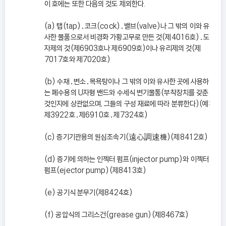
이 호에는 또한 다음의 것도 제외한다.
(a) 탭(tap)․코크(cock)․밸브(valve)나 그 밖의 이와 유
사한 물품으로서 비경화 가황고무로 만든 것(제4016호)․도
자제의 것(제6903호나 제6909호)이나 유리제의 것(제
7017호와 제7020호)
(b) 수채․변소․목욕탕이나 그 밖의 이와 유사한 곳에 사용하
는 폐수용의 U자형 밴드와 수세식 변기물통(부착장치를 갖춘
것인지에 상관없으며, 그들의 구성 재료에 따라 분류한다)(예:
제3922호․제6910호․제7324호)
(c) 증기기관용의 원심조속기(遠心調速機)(제8412호)
(d) 증기에 의하는 인젝터 펌프(injector pump)와 이젝터
펌프(ejector pump)(제8413호)
(e) 공기식 분무기(제8424호)
(f) 공압식의 그리스건(grease gun)(제8467호)