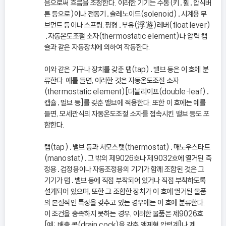
음으로써 흐름을 조정한다. 이러한 기기는 수동(키․휠․압식버
튼 등으로)이나 전동기․솔레노이드(solenoid)․시계용 무
브먼트 등이나 스프링, 평형․부유(浮遊)레버(float lever)
․자동온도조절 소자(thermostatic element)나 압력 캡
슐과 같은 자동장치에 의하여 작동한다.
이와 같은 기구나 장치를 갖춘 탭(tap)․밸브 등은 이 호에 분
류한다. 예를 들면, 이러한 것은 자동온도조절 소자
(thermostatic element)[더블리이프(double-leaf)․
캡슐․벌브 등]를 갖춘 밸브에 적용한다. 또한 이 호에는 예를
들면, 모세관식의 자동온도조절 소자를 접속시킨 밸브 등도 포
함한다.
탭(tap)․밸브 등과 서모스탯(thermostat)․매노우스타트
(manostat)․그 밖의 제9026호나 제9032호에 열거된 측
정용․검정용이나 자동조정용의 기기가 함께 조합된 것은 그
기기가 탭․밸브 등에 직접 부착되어 있거나 직접 부착하도록
설계되어 있으며, 또한 그 조합한 장치가 이 호에 열거된 물품
의 본질적인 특성을 갖추고 있는 경우에는 이 호에 분류한다.
이 조건을 충족하지 못하는 경우, 이러한 물품은 제9026호
[예: 배출 콕(drain cock)을 갖춘 액체형 압력계]나 제