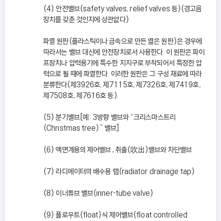
(4) 안전밸브(safety valves, relief valves 등)(경고음
장치를 갖춘 것인지에 상관없다)
파열 원판(플라스틱이나 금속으로 만든 엷은 원판)은 경우에
따라서는 밸브 대신에 안전장치로서 사용한다. 이 원판은 파이
프장치나 압력용기에 특수한 지지구로 부착되어서 특정한 압
력으로 될 때에 파열한다. 이러한 원판은 그 구성 재료에 따라
분류한다(제3926호, 제7115호, 제7326호, 제7419호,
제7508호, 제7616호 등).
(5) 분기밸브[예: 3방향 밸브와 “크리스마스트리
(Christmas tree)” 밸브]
(6) 액면계용의 제어밸브․취출(吹出)밸브와 차단밸브
(7) 라디에이터의 배수용 탭(radiator drainage tap)
(8) 이너튜브 밸브(inner-tube valve)
(9) 플로우트(float)식 제어밸브(float controlled