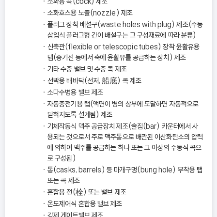
소화용 콕(cock) 제조
소화호스용 노즐(nozzle) 제조
플러그 장착 배설구(waste holes with plug) 제조(수동
삽입식 플러그형 간이 배설구는 그 구성재료에 따라 분류)
신축관(flexible or telescopic tubes) 장착 윤활유용
탭(증기선 등에서 축에 윤활유를 공급하는 장치) 제조
기타 수중 밸브 및 수중 콕 제조
선박용 배바닥(선저, 船底) 콕 제조
소다수병용 밸브 제조
자동충전기용 탭(액면이 병의 상부에 도달하면 자동적으로
닫혀지도록 설계됨) 제조
기체작동식 맥주 공급장치 제조(술집(bar) 카운터에서 사
용되는 것으로서 주로 맥주통으로 배관된 이산화탄소의 압력
에 의하여 맥주를 공급하는 하나 또는 그 이상의 수동식 콕으
로 구성됨)
통(casks, barrels) 등 마개구멍(bung hole) 부착용 탭
또는 콕 제조
혼합용 전(栓) 또는 밸브 제조
온도제어식 혼합용 밸브 제조
강제 게이트밸브 제조