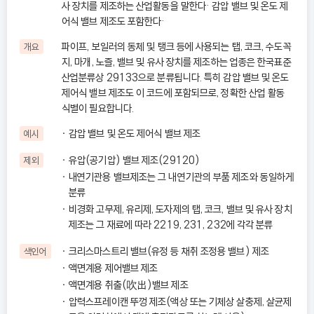
사 장치를 제조하는 산업활동을 말한다· 감압 밸브 및 온도 제
어식 밸브 제조도 포함한다·
파이프, 보일러의 동체 및 탱크 등에 사용되는 탭, 코크, 수도꼭
개요
지, 마개, 노즐, 밸브 및 유사 장치를 제조하는 업종은 한국표준
산업분류상 29133으로 분류됩니다. 특히 감압 밸브 및 온도
제어식 밸브 제조도 이 코드에 포함되므로, 정확한 산업 활동
식별이 필요합니다.
감압 밸브 및 온도 제어식 밸브 제조
예시
유압(공기압) 밸브 제조(29120)
제외
내연기관용 밸브제조는 그 내연기관의 부품 제조와 동일하게
분류
비경화 고무제, 유리제, 도자제의 탭, 코크, 밸브 및 유사 장치
제조는 그 재료에 따라 2219, 231, 232에 각각 분류
크리스마스트리 밸브(유정 등 채취 조정용 밸브) 제조
색인어
액면계용 제어밸브 제조
액면계용 취출(吹出)밸브 제조
압력스프레이캔 뚜껑 제조(액상 또는 기체상 살충제, 살균제