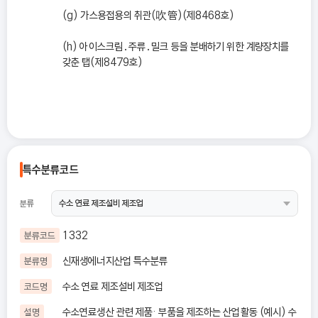
(g) 가스용접용의 취관(吹管)(제8468호)
(h) 아이스크림․주류․밀크 등을 분배하기 위한 계량장치를
갖춘 탭(제8479호)
특수분류코드
분류
1332
분류코드
신재생에너지산업 특수분류
분류명
수소 연료 제조설비 제조업
코드명
수소연료생산 관련 제품· 부품을 제조하는 산업활동 (예시) 수
설명