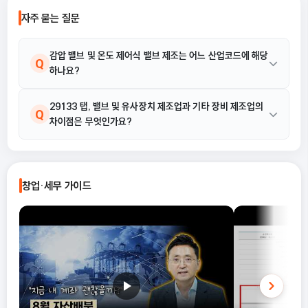
습니다. 이 글에서는 단순경비율과 기준
자주 묻는 질문
경비율의 개념부터, 어떤 경우
식을 선택해야 유리한지까지 
으로 정리합니다.
감압 밸브 및 온도 제어식 밸브 제조는 어느 산업코드에 해당
Q
하나요?
감압 밸브 및 온도 제어식 밸브 제조는 29133 탭, 밸브 및 유사장
29133 탭, 밸브 및 유사장치 제조업과 기타 장비 제조업의
A
Q
차이점은 무엇인가요?
치 제조업에 포함됩니다.
29133 탭, 밸브 및 유사장치 제조업은 파이프, 보일러의 동체, 탱
A
크, 통 등에 사용되어 액체 또는 기체의 흐름을 조정하는 탭, 코크, 수
창업·세무 가이드
도꼭지, 마개, 노즐, 밸브 및 유사 장치를 제조하는 활동으로 한정됩
니다. 반면 기타 장비 제조업은 이러한 특정 흐름 조절 장치가 아닌
다른 기계 요소나 장치를 제조하는 활동을 의미합니다.