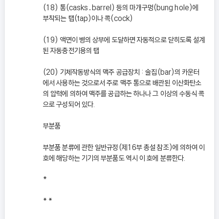
(18) 통(casks․barrel) 등의 마개구멍(bung hole)에
부착되는 탭(tap)이나 콕(cock)
(19) 액면이 병의 상부에 도달하면 자동적으로 닫히도록 설계
된 자동충전기용의 탭
(20) 기체작동방식의 맥주 공급장치 : 술집(bar)의 카운터
에서 사용하는 것으로서 주로 맥주 통으로 배관된 이산화탄소
의 압력에 의하여 맥주를 공급하는 하나나 그 이상의 수동식 콕
으로 구성되어 있다.
부분품
부분품 분류에 관한 일반규정(제16부 총설 참조)에 의하여 이
호에 해당하는 기기의 부분품도 역시 이 호에 분류한다.
*
* *