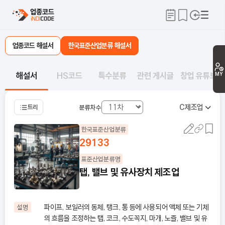
업종코드 해설서
한국표준산업분류 해설서
해설서
HS코드
특수분류
관련 게시글
창업 유튜브
MY
C
제조업
트리
분류차수
한국표준산업분류
29133
표준산업분류명
탭, 밸브 및 유사장치 제조업
파이프, 보일러의 동체, 탱크, 통 등에 사용되어 액체 또는 기체
설명
의 흐름을 조정하는 탭, 코크, 수도꼭지, 마개, 노즐, 밸브 및 유