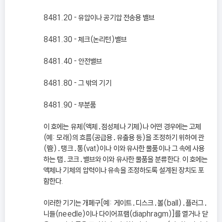
8481.20 - 유압이나 공기압 전송용 밸브
8481.30 - 체크(논리턴)밸브
8481.40 - 안전밸브
8481.80 - 그 밖의 기기
8481.90 - 부분품
이 호에는 유체(액체․점성체나 기체)나 어떤 경우에는 고체
(예: 모래)의 흐름(공급용․유출용 등)을 조정하기 위하여 관
(管)․탱크․통(vat)이나 이와 유사한 물품이나 그 속에 사용
하는 탭․코크․밸브와 이와 유사한 물품을 분류한다. 이 호에는
액체나 기체의 압력이나 유속을 조정하도록 설계된 장치도 포
함한다.
이러한 기기는 개폐구[예: 게이트․디스크․볼(ball)․플러그․
니들(needle)이나 다이어프램(diaphragm)]를 열거나 닫