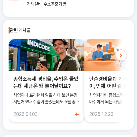
전해설비, 수소추출기 등
관련 게시글
종합소득세 경비율, 수입은 줄었
단순경비율과 기준경비
는데 세금은 왜 늘어날까요?
이, 언제 어떤 걸 써야 
사업이나 프리랜서 일을 하다 보면 분명
사업자라면 종합소득세 신고 
지난해보다 수입이 줄었는데도 5월 종합
마주하게 되는 개념이 바로 
소득세 신고 안내문을 받아보고 세금이
과 기준경비율입니다. 하지만
+
2026.04.03
2025.12.23
더 늘어난 것처럼 느껴질 때가 있어요. 이
에서는 이 두 가지의 차이를 
럴 때 가장 먼저 살펴봐야 하는 것이 바로
하지 못한 채 “편해 보이는 
종합소득세 경비율이에요.
선택했다가, 세금 부담이 오
나 신고 오류로 이어지는 경우