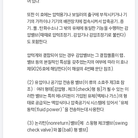
어 있다.
또한 이 호에는 압력용기나 보일러의 출구에 부착시키거나 기
기의 가까이나 기기의 배관장치에 접속시켜서 압축공기․증
기․물․탄화수소나 그 밖의 유체에 동일한 기능을 수행하는 감
압밸브(때때로 압력조정기․감압기나 감압조정기로 불린다)
도 포함한다.
압력계와 결합되어 있는 경우 감압밸브는 그 결합물품이 탭․
밸브 등의 본질적인 특성을 갖추었는지의 여부에 따라 이 호나
제9026호에 해당한다(이 해설의 4번째 문단 참조).
(2) 유압이나 공기압 전송용 밸브(이 류의 소호주 제3호 참
조) : 여러 형태[감압형․체크(check)형 등]가 될 수 있는 이
러한 밸브는 특히 에너지원이 가압된 유체(액체나 가스)의 형
태로 공급되는 액압식이나 압축공기식 시스템에 있어서 “유체
동력(fluid power)”을 전송하는데 사용한다.
(3) 논리턴(nonreturn)밸브[예: 스윙형 체크밸브(swing
check valve)와 볼(ball) 형 밸브]