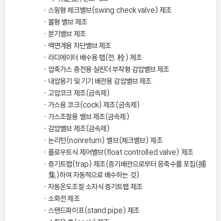
스윙형 체크밸브(swing check valve) 제조
볼형 밸브 제조
분기밸브 제조
액면계용 차단밸브 제조
라디에이터 배수용 탭(전, 栓) 제조
압축가스 충전용 실린더 부착형 감압밸브 제조
내압용기 및 기기 배관용 감압밸브 제조.
고압코크 제조(금속제)
가스용 코크(cock) 제조(금속제)
가스조절용 밸브 제조(금속제)
감압밸브 제조(금속제)
논리턴(nonreturn) 밸브(체크밸브) 제조
플로우트식 제어밸브(float controlled valve) 제조
증기트랩(trap) 제조(증기배관으로부터 응축수를 포집(捕
集)하여 자동적으로 배수하는 것)
자동온도조절 소자식 증기트랩 제조
소화전 제조
스탠드파이프(stand pipe) 제조