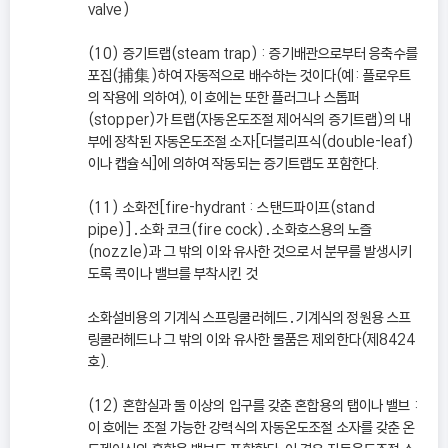
valve)
(10) 증기트랩(steam trap) : 증기배관으로부터 응축수를
포집(捕集)하여 자동적으로 배수하는 것이다(예: 플로우트
의 작용에 의하여), 이 호에는 또한 플러그나 스톱퍼
(stopper)가 트랩(자동온도조절 제어식의 증기트랩)의 내
부에 장착된 자동온도조절 소자[더블리프식(double-leaf)
이나 캡슐식]에 의하여 작동되는 증기트랩도 포함한다.
(11) 소화전[fire-hydrant : 스탠드파이프(stand
pipe)]․소화 코크(fire cock)․소화호스용의 노즐
(nozzle)과 그 밖의 이와 유사한 것으로서 분무를 발생시키
도록 콕이나 밸브를 부착시킨 것
소화설비용의 기계식 스프링쿨러헤드․기계식의 정원용 스프
링쿨러헤드나 그 밖의 이와 유사한 물품은 제외한다(제8424
호).
(12) 혼합실과 둘 이상의 입구를 갖춘 혼합용의 탭이나 밸브 :
이 호에는 조절 가능한 강력식의 자동온도조절 소자를 갖춘 온