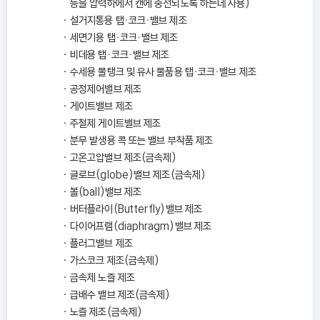
등을 압력하에서 캔에 충전되도록 하는데 사용)
설거지통용 탭ㆍ코크ㆍ밸브 제조
세면기용 탭ㆍ코크ㆍ밸브 제조
비데용 탭ㆍ코크ㆍ밸브 제조
수세용 물탱크 및 유사 물품용 탭ㆍ코크ㆍ밸브 제조
공정제어밸브 제조
게이트밸브 제조
주철제 게이트밸브 제조
분무 발생용 콕 또는 밸브 부착품 제조
고온고압밸브 제조(금속제)
글로브(globe)밸브 제조(금속제)
볼(ball)밸브 제조
버터플라이(Butterfly)밸브 제조
다이어프램(diaphragm)밸브 제조
플러그밸브 제조
가스코크 제조(금속제)
금속제 노즐 제조
급배수 밸브 제조(금속제)
노즐 제조(금속제)