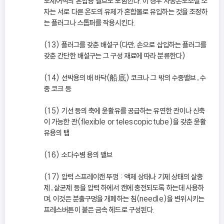
도제어식의 혼합용 밸브도 포함한다. 이 경우 자동온도조절 소
자는 서로 다른 온도의 유체가 혼합물로 유입하는 것을 조정하
는 플러그나 스톱퍼를 작용시킨다.
(13) 플러그를 갖춘 배설구(다만, 손으로 삽입하는 플러그를
갖춘 간단한 배설구는 그 구성 재료에 따라 분류한다)
(14) 선박용의 배 바닥(船底) 코크나 그 밖의 수중밸브․수
중 코크 등
(15) 기선 등의 축에 윤활유를 공급하는 유연한 관이나 신축
이 가능한 관(flexible or telescopic tube)을 갖춘 윤활
유용의 탭
(16) 소다수병 용의 밸브
(17) 압력 스프레이캔 뚜껑 : 액체 상태나 기체 상태의 살충
제․살균제 등을 압력 하에서 캔에 충전되도록 하는데 사용하
며, 이것은 분출구멍을 개폐하는 침(needle)을 변위시키는
프레스버튼이 붙은 금속 헤드로 구성된다.