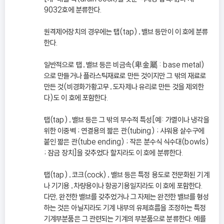
9032호에 분류한다.
원격제어장치의 경우에는 탭(tap)․밸브 등만이 이 호에 분류
한다.
일반적으로 탭․밸브 등은 비금속(卑金屬 : base metal)
으로 만들거나 플라스틱재료로 만든 것이지만 그 밖의 재료로
만든 것(비경화가황고무․도자제나 유리로 만든 것을 제외한
다)도 이 호에 포함한다.
탭(tap)․밸브 등은 그 밖의 부수적 특성[예: 가열이나 냉각을
위한 이중벽 ; 연결용의 짧은 관(tubing) ; 샤워용 살수구에
붙인 짧은 관(tube ending) ; 작은 분수식 식수대(bowls)
; 잠금 장치]을 갖추었다 할지라도 이 호에 분류한다.
탭(tap)․코크(cock)․밸브 등은 특정 용도로 전문화된 기계
나 기기용․차량용이나 항공기용일지라도 이 호에 포함한다.
다만, 완전한 밸브를 갖추었거나 그 자체는 완전한 밸브를 형성
하는 것은 아닐지라도 기계 내부의 유체흐름을 조정하는 특정
기계부분품은 그 관련되는 기계의 부분품으로 분류한다. 예를