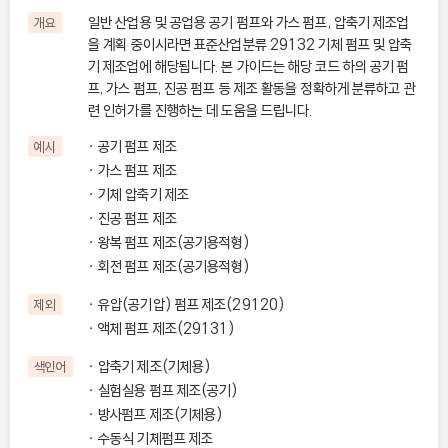
일반 산업용 및 공업용 공기 펌프와 가스 펌프, 압축기 제조업
개요
을 계획 중이시라면 표준산업분류 29132 기체 펌프 및 압축
기 제조업에 해당됩니다. 본 가이드는 해당 코드 하의 공기 펌
프, 가스 펌프, 진공 펌프 등 제조 활동을 정확하게 분류하고 관
련 인허가를 진행하는 데 도움을 드립니다.
공기 펌프 제조
예시
가스 펌프 제조
기체 압축기 제조
진공 펌프 제조
왕복 펌프 제조(공기용적형)
회전 펌프 제조(공기용적형)
유압(공기압) 펌프 제조(29120)
제외
액체 펌프 제조(29131)
압축기 제조(기체용)
색인어
실험실용 펌프 제조(공기)
방사펌프 제조(기체용)
수동식 기체펌프 제조