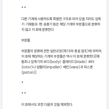
* *
다른 기계에 사용하도록 특별한 구조로 되어 있을 지라도 압축
기ㆍ기체펌프ㆍ팬ㆍ송풍기 등은 해당 기계의 부분품으로 분류하
지 않고 이 호에 분류한다.
부분품
부분품의 분류에 관한 일반규정(제16부 총설 참조)에 의하여,
이 호에 해당하는 기계의 부분품은 역시 이 호에 분류한다[예:
펌프나 압축기의 보디(body)ㆍ블레이드(blade)ㆍ로터
(rotor)나 임펠러(impeller)ㆍ베인(vane)과 피스톤
(piston)].
*
* *
이 호에서도 또한 다음의 것을 제외한다.