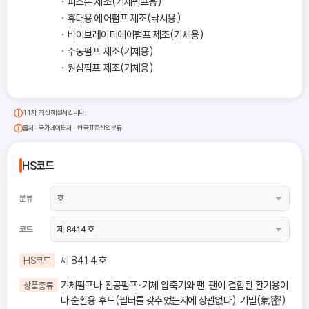
피스톤 제조(기체펌프용)
휴대용 에어펌프 제조(낚시용)
바이브레이터에어펌프 제조(기체용)
수동펌프 제조(기체용)
원심펌프 제조(기체용)
11차 최신 해설서입니다.
출처: 국가데이터처 - 한국표준산업분류
HS코드
분류
코드
제 8414 호
HS코드
기체펌프나 진공펌프ㆍ기체 압축기와 팬, 팬이 결합된 환기용이
상품종류
나 순환용 후드(필터를 갖추었는지에 상관없다), 기밀(氣密)