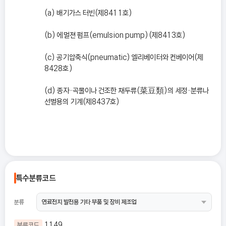
(a) 배기가스 터빈(제8411호)
(b) 에멀젼 펌프(emulsion pump)(제8413호)
(c) 공기압축식(pneumatic) 엘리베이터와 컨베이어(제
8428호)
(d) 종자ㆍ곡물이나 건조한 채두류(菜豆類)의 세정ㆍ분류나
선별용의 기계(제8437호)
특수분류코드
분류
1149
분류코드