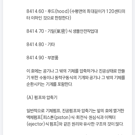
8414.60 - 후드(hood)(수평면의 최대길이가 120센티미
터 이하인 것으로 한정한다)
8414.70 - 기밀(氣密)식 생물안전작업대
8414.80 - 기타
8414.90 - 부분품
이 호에는 공기나 그 밖의 기체를 압축하거나 진공상태로 만들
기 위한 수동이나 동력구동식의 기계와 공기나 그 밖의 기체를
순환시키는 기계를 포함한다.
(A) 펌프와 압축기
일반적으로 기체펌프, 진공펌프와 압축기는 앞의 호에 열거한
액체펌프[피스톤(piston)식ㆍ회전식ㆍ원심식과 이젝터
(ejector)식 펌프]와 같은 원리와 유사한 구조의 것이 많다.