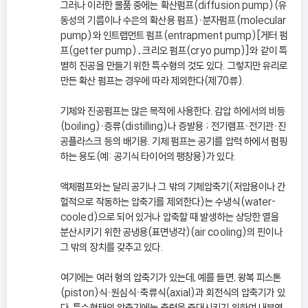
그러나 이러한 물품 중에는 확산펌프(diffusion pump)(유
동성의 기름이나 수은의 확산용 펌프)ㆍ분자펌프(molecular
pump)와 인트랩먼트 펌프(entrapment pump)[게터 펌
프(getter pump)․크리오 펌프(cryo pump)]와 같이 특
별히 진공을 만들기 위한 특수형의 것도 있다. 그렇지만 유리로
만든 확산 펌프는 경우에 따라 제외한다(제70류).
기체와 진공펌프는 많은 목적에 사용한다. 감압 하에서의 비등
(boiling)ㆍ증류(distilling)나 증발용 ; 전기램프ㆍ전기관ㆍ진
공플라스크 등의 배기용. 기체 펌프는 공기를 압력 하에서 펌핑
하는 용도(예: 공기식 타이어의 팽창용)가 있다.
액체펌프와는 달리 공기나 그 밖의 기체압축기(저압용이나 간
헐적으로 작동하는 압축기를 제외한다)는 수냉식(water-
cooled)으로 되어 있거나 압축할 때 발생하는 상당한 열을
분산시키기 위한 공냉용(표면냉각)(air cooling)의 핀이나
그 밖의 장치를 갖추고 있다.
여기에는 여러 형의 압축기가 있는데, 예를 들면, 왕복 피스톤
(piston)식ㆍ원심식ㆍ축류식(axial)과 회전식의 압축기가 있
다. 특수형태의 압축기에는 출력을 증대시키기 위하여 내부연