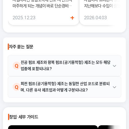
마주하게 되는 개념이 바로 단순경비율
지난해보다 수입이 줄었는데도
과 기준경비율입니다. 하지만 실제 현장
소득세 신고 안내문을 받아보
+
2025.12.23
2026.04.03
에서는 이 두 가지의 차이를 정확히 이해
더 늘어난 것처럼 느껴질 때가
하지 못한 채 “편해 보이는 방식”으로
럴 때 가장 먼저 살펴봐야 하
선택했다가, 세금 부담이 오히려 커지거
종합소득세 경비율이에요.
나 신고 오류로 이어지는 경우도 적지 않
습니다. 이 글에서는 단순경비율과 기준
자주 묻는 질문
경비율의 개념부터, 어떤 경우에 어떤 방
식을 선택해야 유리한지까지 실무 기준
으로 정리합니다.
진공 펌프 제조와 왕복 펌프(공기용적형) 제조는 모두 해당
Q
업종에 포함되나요?
네, 포함됩니다. 제공된 활동 예시에 따르면 진공 펌프 제조와 왕복
회전 펌프(공기용적형) 제조는 동일한 산업 코드로 분류되
A
Q
며, 다른 유사 제조업과 어떻게 구분되나요?
펌프 제조(공기용적형)는 모두 29132 기체 펌프 및 압축기 제조업
의 제조 활동에 명시되어 있습니다.
회전 펌프 제조(공기용적형)는 29132 기체 펌프 및 압축기 제조업
A
에 해당합니다. 유사한 다른 펌프나 압축기 제조업종과의 구분은 각
창업·세무 가이드
각의 구체적인 제조 대상 기체(공기, 특정 가스 등)와 펌프의 작동
방식(회전형, 왕복형 등) 및 용도(공업용, 계량용 등)에 따라 표준산