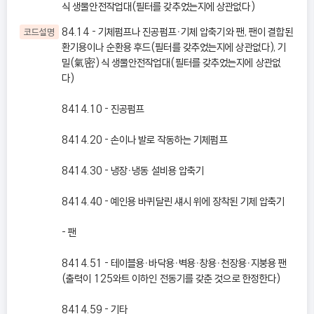
식 생물안전작업대(필터를 갖추었는지에 상관없다)
84.14 - 기체펌프나 진공펌프ㆍ기체 압축기와 팬, 팬이 결합된
코드설명
환기용이나 순환용 후드(필터를 갖추었는지에 상관없다), 기
밀(氣密)식 생물안전작업대(필터를 갖추었는지에 상관없
다)
8414.10 - 진공펌프
8414.20 - 손이나 발로 작동하는 기체펌프
8414.30 - 냉장ㆍ냉동 설비용 압축기
8414.40 - 예인용 바퀴달린 섀시 위에 장착된 기체 압축기
- 팬
8414.51 - 테이블용ㆍ바닥용ㆍ벽용ㆍ창용ㆍ천장용ㆍ지붕용 팬
(출력이 125와트 이하인 전동기를 갖춘 것으로 한정한다)
8414.59 - 기타