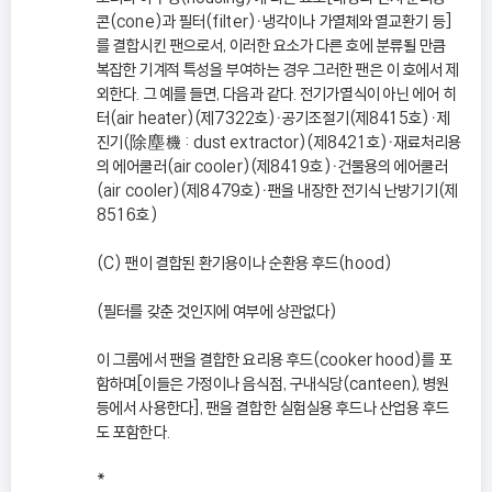
콘(cone)과 필터(filter)ㆍ냉각이나 가열체와 열교환기 등]
를 결합시킨 팬으로서, 이러한 요소가 다른 호에 분류될 만큼
복잡한 기계적 특성을 부여하는 경우 그러한 팬은 이 호에서 제
외한다. 그 예를 들면, 다음과 같다. 전기가열식이 아닌 에어 히
터(air heater)(제7322호)ㆍ공기조절기(제8415호)ㆍ제
진기(除塵機 : dust extractor)(제8421호)ㆍ재료처리용
의 에어쿨러(air cooler)(제8419호)ㆍ건물용의 에어쿨러
(air cooler)(제8479호)ㆍ팬을 내장한 전기식 난방기기(제
8516호)
(C) 팬이 결합된 환기용이나 순환용 후드(hood)
(필터를 갖춘 것인지에 여부에 상관없다)
이 그룹에서 팬을 결합한 요리용 후드(cooker hood)를 포
함하며[이들은 가정이나 음식점, 구내식당(canteen), 병원
등에서 사용한다], 팬을 결합한 실험실용 후드나 산업용 후드
도 포함한다.
*