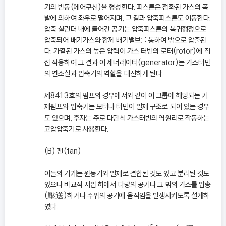
기의 반동(에어쿠션)을 형성한다. 피스톤은 점화된 가스의 폭
발에 의하여 좌우로 떨어지며, 그 결과 압축피스톤도 이동한다.
압축 실린더 내에 들어간 공기는 압축피스톤의 복귀행정으로
압축되어 배기가스와 함께 배기밸브를 통하여 밖으로 압출된
다. 가열된 가스의 높은 압력이 가스 터빈의 로터(rotor)에 직
접 작용하여 그 결과 이 제너레이터(generator)는 가스터빈
의 연소실과 압축기의 역할을 대신하게 된다.
제8413호의 펌프의 경우에서와 같이 이 그룹에 해당되는 기
체펌프와 압축기는 모터나 터빈이 일체 구조로 되어 있는 경우
도 있으며, 후자는 주로 다단식 가스터빈의 역원리로 작동하는
고압압축기로 사용한다.
(B) 팬(fan)
이들의 기계는 원동기와 일체로 결합된 것도 있고 분리된 것도
있으나 비교적 저압 하에서 다량의 공기나 그 밖의 가스를 압송
(壓送)하거나 주위의 공기에 움직임을 발생시키도록 설계하
였다.