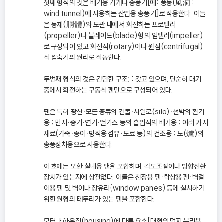
첫째 형식의 것은 배기용 기계나 송풍기[예: 풍동(風洞 :
wind tunnel)에 사용하는 산업용 송풍기]로 작용한다. 이들
은 동체(胴體)와 도관 내에서 회전하는 프로펠러
(propeller)나 블레이드(blade)형의 임펠러(impeller)
로 구성되어 있고 회전식(rotary)이나 원심(centrifugal)
식 압축기의 원리로 작동한다.
두번째 형식의 것은 간단한 구조를 갖고 있으며, 단순히 대기
중에서 회전하는 구동식 팬만으로 구성되어 있다.
팬은 특히 광산ㆍ모든 종류의 건물ㆍ사일로(silo)ㆍ선박의 환기
용 ; 먼지ㆍ증기ㆍ연기ㆍ열가스 등의 흡입식의 배기용 ; 여러 가지
재료(가죽ㆍ종이ㆍ방직용 섬유ㆍ도료 등)의 건조용 ; 노(爐)의
송풍장치용으로 사용한다.
이 호에는 또한 실내용 팬을 포함하며, 각도조절이나 방향전환
장치가 있는지에 상관없다. 이들은 천장용 팬ㆍ탁상용 팬ㆍ벽걸
이용 팬 및 벽이나 창유리(window panes) 등에 설치하기
위한 원형의 테두리가 있는 팬을 포함한다.
모터나 하우징(housing)에 다른 요소[대형의 먼지 분리용