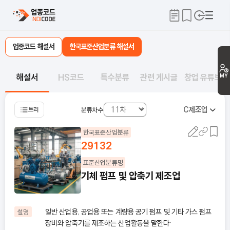
업종코드 해설서
한국표준산업분류 해설서
해설서
HS코드
특수분류
관련 게시글
창업 유튜브
MY
C
제조업
트리
분류차수
한국표준산업분류
29132
표준산업분류명
기체 펌프 및 압축기 제조업
일반 산업용, 공업용 또는 계량용 공기 펌프 및 기타 가스 펌프
설명
장비와 압축기를 제조하는 산업활동을 말한다·