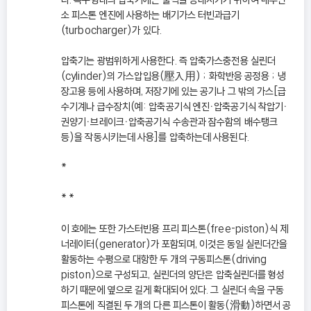
소 피스톤 엔진에 사용하는 배기가스 터빈과급기
(turbocharger)가 있다.
압축기는 광범위하게 사용한다. 즉 압축가스충전용 실린더
(cylinder)의 가스압입용(壓入用) ; 화학반응 공정용 ; 냉
장고용 등에 사용하며, 저장기에 있는 공기나 그 밖의 가스[급
수기계나 급수장치(예: 압축공기식 엔진ㆍ압축공기식 착압기ㆍ
권양기ㆍ브레이크ㆍ압축공기식 수송관과 잠수함의 배수탱크
등)을 작동시키는데 사용]를 압축하는데 사용된다.
*
* *
이 호에는 또한 가스터빈용 프리 피스톤(free-piston)식 제
너레이터(generator)가 포함되며, 이것은 동일 실린더간을
활동하는 수평으로 대항한 두 개의 구동피스톤(driving
piston)으로 구성되고, 실린더의 양단은 압축실린더를 형성
하기 때문에 옆으로 길게 확대되어 있다. 그 실린더 속을 구동
피스톤에 직결된 두 개의 다른 피스톤이 활동(滑動)하면서 공