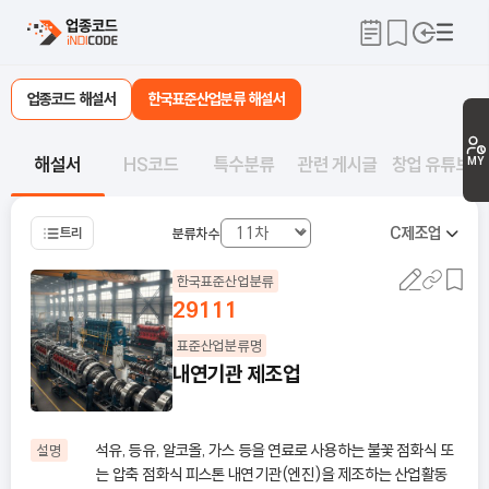
업종코드 해설서
한국표준산업분류 해설서
해설서
HS코드
특수분류
관련 게시글
창업 유튜브
MY
C
제조업
트리
분류차수
한국표준산업분류
29111
표준산업분류명
내연기관 제조업
석유, 등유, 알코올, 가스 등을 연료로 사용하는 불꽃 점화식 또
설명
는 압축 점화식 피스톤 내연기관(엔진)을 제조하는 산업활동