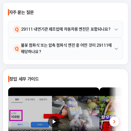
나 신고 오류로 이어지는 경우도 적지 않
습니다. 이 글에서는 단순경비율과 기준
자주 묻는 질문
경비율의 개념부터, 어떤 경우에 어떤 방
식을 선택해야 유리한지까지 실무 기준
으로 정리합니다.
Q
29111 내연기관 제조업에 자동차용 엔진은 포함되나요?
아니요, 자동차용, 이륜차용, 항공기용 내연기관 제조는 제외됩니다.
불꽃 점화식 또는 압축 점화식 엔진 중 어떤 것이 29111에
A
Q
해당하나요?
이 산업코드는 선박용 피스톤 내연기관 제조 등 특정 용도에 국한됩
니다.
석유, 등유, 알코올, 가스 등을 연료로 사용하는 불꽃 점화식 또는 압
A
축 점화식 피스톤 내연기관(엔진)을 제조하는 활동이 해당됩니다.
창업·세무 가이드