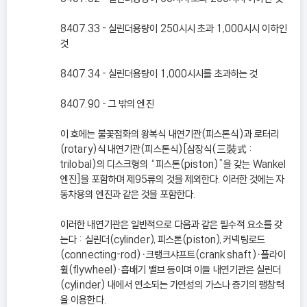
8407.33 - 실린더용량이 250시시 초과 1,000시시 이하인
것
8407.34 - 실린더용량이 1,000시시를 초과하는 것
8407.90 - 그 밖의 엔진
이 호에는 불꽃점화의 왕복식 내연기관(피스톤식)과 로터리
(rotary)식 내연기관(피스톤식)[삼장식(三裝式 :
trilobal)의 디스크형의 “피스톤(piston)”을 갖는 Wankel
엔진]을 포함하며 제95류의 것을 제외한다. 이러한 것에는 자
동차용의 엔진과 같은 것을 포함한다.
이러한 내연기관은 일반적으로 다음과 같은 필수적 요소를 갖
는다 : 실린더(cylinder), 피스톤(piston), 커넥팅로드
(connecting-rod)ㆍ크랭크샤프트(crank shaft)ㆍ플라이
휠(flywheel)ㆍ흡배기 밸브 등이며 이들 내연기관은 실린더
(cylinder) 내에서 연소되는 가연성의 가스나 증기의 팽창력
을 이용한다.