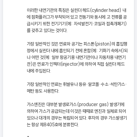
이러한 내연기관의 특징은 실린더 헤드(cylinder head) 내
에 점화플러그가 부착되어 있고 전동기와 동시에 고 전류를 공
급시키기 위한 전기기기(예: 자석발전기ㆍ코일과 접촉개폐기)
를 갖추고 있다는 것이다.
가장 일반적인 것은 연료와 공기는 피스톤(piston)의 흡입행
정에서 실린더 내에 흡인되기 전에 혼합(예: 기화기 속에서)되
나 어떤 것(예: 일부 항공기용 내연기관이나 자동차용 내연기
관)은 연료가 인젝터(injector)에 의하여 직접 실린더 헤드
내에 주입된다.
가장 일반적인 연료는 휘발유나 등유ㆍ알코올ㆍ수소ㆍ석탄가스ㆍ
메탄 등도 사용한다.
가스엔진은 대부분 발생로가스(producer gas) 발생기에
의하여 가스가 공급되는데 이것은 때때로 엔진과 일체로 되어
있으나 대개의 경우는 독립되어 있다. 후자의 경우 가스발생기
는 항상 제8405호에 분류한다.