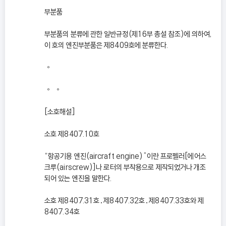
부분품
부분품의 분류에 관한 일반규정(제16부 총설 참조)에 의하여,
이 호의 엔진부분품은 제8409호에 분류한다.
◦
◦ ◦
[소호해설]
소호 제8407.10호
“항공기용 엔진(aircraft engine)”이란 프로펠러[에어스
크루(airscrew)]나 로터의 부착용으로 제작되었거나 개조
되어 있는 엔진을 말한다.
소호 제8407.31호․제8407.32호․제8407.33호와 제
8407.34호