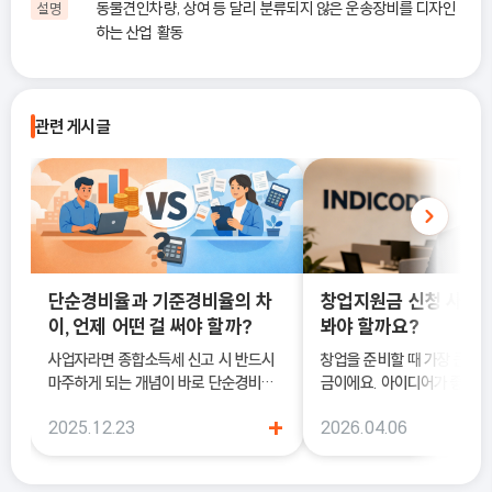
동물견인차량, 상여 등 달리 분류되지 않은 운송장비를 디자인
설명
하는 산업 활동
관련 게시글
단순경비율과 기준경비율의 차
창업지원금 신청 사이트
이, 언제 어떤 걸 써야 할까?
봐야 할까요?
사업자라면 종합소득세 신고 시 반드시
창업을 준비할 때 가장 큰 고
마주하게 되는 개념이 바로 단순경비율
금이에요. 아이디어가 좋아도
과 기준경비율입니다. 하지만 실제 현장
이 부담되면 실행이 늦어질 수
+
2025.12.23
2026.04.06
에서는 이 두 가지의 차이를 정확히 이해
이럴 때 도움이 되는 것이 바
하지 못한 채 “편해 보이는 방식”으로
금 신청 사이트예요.
선택했다가, 세금 부담이 오히려 커지거