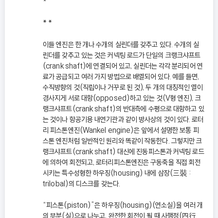
*
* *
이들 엔진은 한 개나 수개의 실린더를 갖추고 있다. 수개의 실
린더를 갖추고 있는 것은 커넥팅 로드가 단일의 크랭크샤프트
(crank shaft)에 연결되어 있고, 실린더는 각각 분리되어 연
료가 공급되고 여러 가지 방법으로 배열되어 있다. 예를 들면,
수직방향의 것(직립이나 거꾸로 된 것), 두 개의 대칭적인 열이
경사지게 서로 대항(opposed)하고 있는 것(V형 엔진), 크
랭크샤프트(crank shaft)의 반대측에 수평으로 대항하고 있
는 것이나 항공기용 내연기관과 같이 방사상의 것이 있다. 로터
리 피스톤엔진(Wankel engine)은 앞에서 설명한 보통 피
스톤 엔진처럼 일반적인 원리와 똑같이 작동한다. 그렇지만 크
랭크샤프트(crank shaft) 대신에 진동피스톤과 커넥팅 로드
에 의하여 회전되고, 로터리피스톤엔진은 구동축을 직접 회전
시키는 특수성형한 하우징(housing) 내에 삼장(三裝 :
trilobal)의 디스크를 갖는다.
“피스톤(piston)”은 하우징(housing)(연소실)을 여러 개
의 부분(실)으로 나누고, 완전한 회전이 될 때 사행정(四行