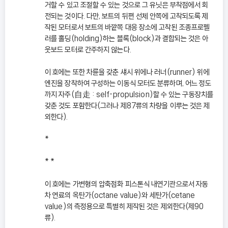
거할 수 있고 조절할 수 있는 것으로 그 유닛은 부착점에서 회
전되는 것이다. 다만, 보트의 뒤편 선체 안쪽에 고착되도록 제
작된 모터로서 보트의 바깥쪽 대응 장소에 고착된 조종프로펠
러를 홀딩(holding)하는 블록(block)과 결합되는 것은 아
웃보드 모터로 간주하지 않는다.
이 호에는 또한 차륜을 갖춘 섀시 위에나 러너(runner) 위에
엔진을 장착하여 구성하는 이동식 모터도 분류하며, 어느 정도
까지 자주(自走 : self-propulsion)할 수 있는 구동장치를
갖춘 것도 포함한다(그러나 제87류의 차량을 이루는 것은 제
외한다).
*
* *
이 호에는 가변형의 압축점화 피스톤식 내연기관으로서 자동
차 연료의 옥탄가(octane value)와 세탄가(cetane
value)의 측정용으로 특별히 제작된 것은 제외한다(제90
류).