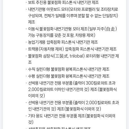
보트 추진용 불꽃점화 피스톤식 내연기관 제조
내연기관형 아웃보드 모터(모터와 프로펠러 및 조타장치로
구성되며, 전체가 일체를 이루며 분할 할 수 없는 단일장치)
제조
이동식 불꽃점화 내연기관형 모터 제조(일부 자주(自走)
가능 구동장치를 갖춘 것 포함, 차량용 제외)
농업기계용 압축점화 피스톤식 내연기관 제조
트랙용(자동차형 제외) 압축점화 피스톤식 내연기관 제조
불꽃점화 삼장식(三裝式, trilobal) 로터리형 내연기관 제
조
수직 실린더형 불꽃점화 왕복피스톤식 내연기관 제조
수평 실린더형 불꽃점화 왕복피스톤식 내연기관 제조
선박용 내연기관 전용 부분품(출력이 300킬로와트 초과
2,000킬로와트 이하인 내연기관의 것) 제조(불꽃점화식
이외의 것)
선박용 내연기관 전용 부분품(출력이 2,000킬로와트 초과
인 내연기관의 것) 제조(불꽃점화식 이외의 것)
기타 용도 내연기관 전용 부분품 제조(불꽃점화식 이외의
것)