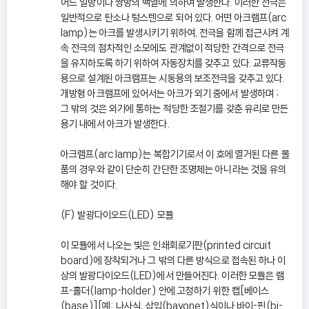
어느 일방이나 쌍방의 백열에 의하여 발생한다. 이러한 전극은
일반적으로 탄소나 텅스텐으로 되어 있다. 어떤 아크램프(arc
lamp)는 아크를 발생시키기 위하여, 전극을 함께 접근시켜 계
속 전극의 점차적인 소모에도 관계없이 적당한 간격으로 전극
을 유지하도록 하기 위하여 자동장치를 갖추고 있다. 교류작동
용으로 설계된 아크램프는 시동용의 보조전극을 갖추고 있다.
개방형 아크램프에 있어서는 아크가 외기 중에서 발생하며 ;
그 밖의 것은 외기에 통하는 적당한 조절기를 갖춘 유리로 만든
용기 내에서 아크가 발생한다.
아크램프(arc lamp)는 복합기기로서 이 호에 열거된 다른 물
품의 경우와 같이 단순히 간단한 조명체는 아니라는 것을 유의
해야 할 것이다.
(F) 발광다이오드(LED) 모듈
이 모듈에서 나오는 빛은 인쇄회로기판(printed circuit
board)에 장착되거나 그 밖의 다른 방식으로 접속된 하나 이
상의 발광다이오드(LED)에서 만들어진다. 이러한 모듈은 램
프-홀더(lamp-holder) 안에 고정하기 위한 캡[베이스
(base)][예: 나사식, 삽입(bayonet)식이나 바이-핀(bi-