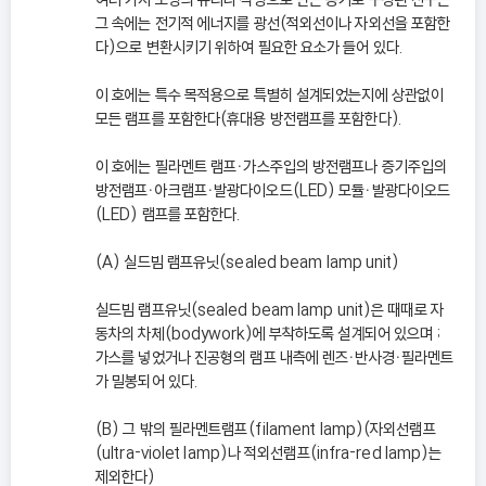
그 속에는 전기적 에너지를 광선(적외선이나 자외선을 포함한
다)으로 변환시키기 위하여 필요한 요소가 들어 있다.
이 호에는 특수 목적용으로 특별히 설계되었는지에 상관없이
모든 램프를 포함한다(휴대용 방전램프를 포함한다).
이 호에는 필라멘트 램프ㆍ가스주입의 방전램프나 증기주입의
방전램프ㆍ아크램프ㆍ발광다이오드(LED) 모듈ㆍ발광다이오드
(LED) 램프를 포함한다.
(A) 실드빔 램프유닛(sealed beam lamp unit)
실드빔 램프유닛(sealed beam lamp unit)은 때때로 자
동차의 차체(bodywork)에 부착하도록 설계되어 있으며 ;
가스를 넣었거나 진공형의 램프 내측에 렌즈ㆍ반사경ㆍ필라멘트
가 밀봉되어 있다.
(B) 그 밖의 필라멘트램프(filament lamp)(자외선램프
(ultra-violet lamp)나 적외선램프(infra-red lamp)는
제외한다)