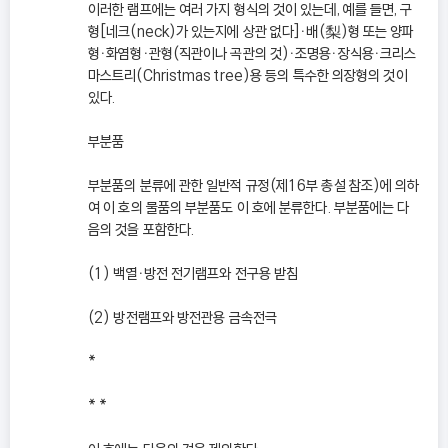
이러한 램프에는 여러 가지 형식의 것이 있는데, 예를 들면, 구
형[네크(neck)가 있는지에 상관 없다]ㆍ배(梨)형 또는 양파
형ㆍ화염형ㆍ관형(직관이나 곡관의 것)ㆍ조명용ㆍ장식용ㆍ크리스
마스트리(Christmas tree)용 등의 특수한 의장형의 것이
있다.
부분품
부분품의 분류에 관한 일반적 규정(제16부 총설 참조)에 의하
여 이 호의 물품의 부분품도 이 호에 분류한다. 부분품에는 다
음의 것을 포함한다.
(1) 백열ㆍ방전 전기램프와 전구용 받침
(2) 방전램프와 방전관용 금속전극
*
* *