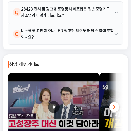
식을 선택해야 유리한지까지 실무 기준
으로 정리합니다.
28423 전시 및 광고용 조명장치 제조업은 일반 조명기구
Q
제조업과 어떻게 다르나요?
일반 조명기구 제조업과 달리, 이 업종은 장소나 대상을 비추는 목적
네온류 광고판 제조나 LED 광고판 제조도 해당 산업에 포함
A
Q
되나요?
이 아닌 광고용, 전시용의 각종 전기 조명장치를 제조하는 활동입니
다. 제조물 책임법 적용 대상에서 제외됩니다.
네, 포함됩니다. 네온류(수은, 네온, 아르곤 등) 광고판 제조, LED나
A
액정 표시장치 등 전자식 발광 또는 화면 변화 광고판 제조는 모두
창업·세무 가이드
전시 및 광고용 조명장치 제조업 활동에 해당합니다.