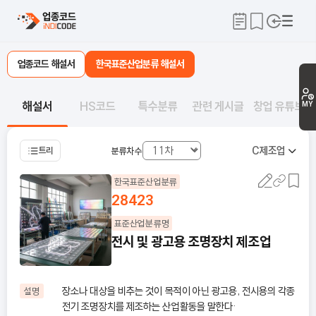
업종코드 해설서
한국표준산업분류 해설서
해설서
HS코드
특수분류
관련 게시글
창업 유튜브
MY
C
제조업
트리
분류차수
한국표준산업분류
28423
표준산업분류명
전시 및 광고용 조명장치 제조업
장소나 대상을 비추는 것이 목적이 아닌 광고용, 전시용의 각종
설명
전기 조명장치를 제조하는 산업활동을 말한다·