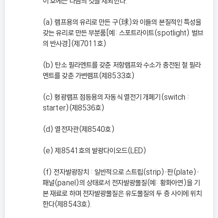
이 호에는 다음의 것을 제외한다.
(a) 램프용의 유리로 만든 구(球)와 이들의 본질적인 특성을
갖는 유리로 만든 부분품[예: 스포트라이트(spotlight) 벌브
의 반사경](제7011호)
(b) 탄소 필라멘트를 갖춘 저항램프와 수소가 충전된 철 필라
멘트를 갖춘 가변램프(제8533호)
(c) 형광램프 점등용의 자동식 열전기 개폐기(switch :
starter)(제8536호)
(d) 열전자관(제8540호)
(e) 제8541호의 발광다이오드(LED)
(f) 전자발광장치 : 일반적으로 스트립(strip)ㆍ판(plate)ㆍ
패널(panel)의 상태로서 전자발광물질(예: 황화아연)을 기
본 재료로 하며 전자발광물질은 유도물질의 두 층 사이에 위치
한다(제8543호).