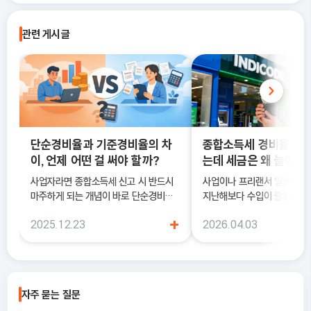
관련 게시글
단순경비율과 기준경비율의 차
종합소득세 경비율, 수
이, 언제 어떤 걸 써야 할까?
는데 세금은 왜 늘어날
사업자라면 종합소득세 신고 시 반드시
사업이나 프리랜서 일을 하다
마주하게 되는 개념이 바로 단순경비율
지난해보다 수입이 줄었는데도
과 기준경비율입니다. 하지만 실제 현장
소득세 신고 안내문을 받아보
+
2025.12.23
2026.04.03
에서는 이 두 가지의 차이를 정확히 이해
더 늘어난 것처럼 느껴질 때가
하지 못한 채 “편해 보이는 방식”으로
럴 때 가장 먼저 살펴봐야 하
선택했다가, 세금 부담이 오히려 커지거
종합소득세 경비율이에요.
나 신고 오류로 이어지는 경우도 적지 않
습니다. 이 글에서는 단순경비율과 기준
자주 묻는 질문
경비율의 개념부터, 어떤 경우에 어떤 방