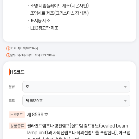
조명 네임플레이트 제조(네온사인)
조명세트 제조(크리스마스 장식용)
표시등 제조
LED광고판 제조
11차 최신 해설서입니다.
출처: 국가데이터처 - 한국표준산업분류
HS코드
분류
코드
제 8539 호
HS코드
필라멘트램프나 방전램프[실드빔 램프유닛(sealed beam
상품종류
lamp unit)과 자외선램프나 적외선램프를 포함한다], 아크램