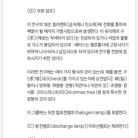
((D) 부분 참조)
이 전구의 빛은 필라멘트(금속제나 탄소제)에 전류를 통하여
백열이 될 때까지 가열시킴으로써 발생한다. 이 유리제의 구
(求)(때로는 착색되어 있다)는 진공되어 있거나 저압의 불활
성 가스가 봉입되어 있으며 ; 베이스는 램프홀더에 고정시키기
위하여 나사식이나 삽입식으로 되어 있으며 전구를 전원에 접
속시키기 위한 것이다.
이러한 전구에는 여러 가지 형식의 것이 있는데, 예를 들면, 구
(求)형[네크(neck)를 가지고 있는지에 상관없다]ㆍ배(梨)
형이나 양파형ㆍ화염형ㆍ관형(직관이나 곡관의 것)ㆍ조명용ㆍ장
식용ㆍ크리스마스트리(Christmas tree)용 등의 특수한 의
장형의 것이 있다.
이 그룹에는 또한 할로겐램프(halogen lamp)를 포함한다.
(C) 방전램프(discharge lamp)(자외선램프는 제외한다)