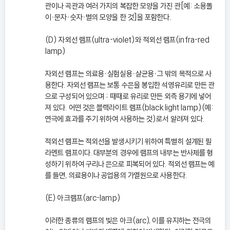
관이나 곡관과 여러 가지의 복잡한 모양을 가진 관[예: 소용돌
이ㆍ문자ㆍ숫자ㆍ별의 모양을 한 것]을 포함한다.
(D) 자외선 램프(ultra-violet)와 적외선 램프(infra-red
lamp)
자외선 램프는 의료용ㆍ실험실용ㆍ살균용ㆍ그 밖의 목적으로 사
용한다. 자외선 램프는 보통 수은을 봉입한 석영유리로 만든 관
으로 구성되어 있으며 ; 때때로 유리로 만든 외측 용기에 넣어
져 있다. 어떤 것은 블랙라이트 램프(black light lamp)(예:
연극에 효과를 주기 위하여 사용하는 것)로서 알려져 있다.
적외선 램프는 적외선을 발생시키기 위하여 특별히 설계된 필
라멘트 램프이다. 대부분의 경우에 램프의 내부는 반사체를 형
성하기 위하여 구리나 은으로 피복되어 있다. 적외선 램프는 예
를 들면, 의료용이나 공업용의 가열원으로 사용한다.
(E) 아크램프(arc-lamp)
이러한 종류의 램프의 빛은 아크(arc), 이를 유지하는 전극의