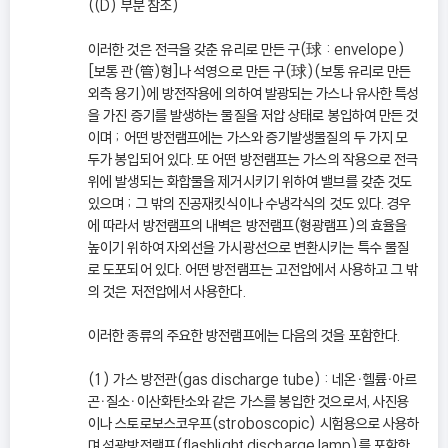
((D) 부분 참조)
이러한 것은 전극을 갖춘 유리로 만든 구(球 : envelope)
[보통 관(管)형]나 석영으로 만든 구(球)(보통 유리로 만든
외측 용기)에 방전작용에 의하여 발광되는 가스나 유사한 특성
을 가진 증기를 발생하는 물질을 저압 상태로 봉입하여 만든 것
이며 ; 어떤 방전램프에는 가스와 증기발생물질의 두 가지 모
두가 봉입되어 있다. 또 어떤 방전램프는 가스의 작용으로 전극
위에 발생되는 화합물을 제거시키기 위하여 밸브를 갖춘 것도
있으며 ; 그 밖의 진공재킷식이나 수냉각식의 것도 있다. 경우
에 따라서 방전램프의 내벽은 방전램프(형광램프)의 효율을
높이기 위하여 자외선을 가시광선으로 변환시키는 특수 물질
로 도포되어 있다. 어떤 방전램프는 고전압에서 사용하고 그 밖
의 것은 저전압에서 사용한다.
이러한 종류의 주요한 방전램프에는 다음의 것을 포함한다.
(1) 가스 방전관(gas discharge tube) : 네온ㆍ헬륨ㆍ아르
곤ㆍ질소ㆍ이산화탄소와 같은 가스를 봉입한 것으로서, 사진용
이나 스토로보스코우프(stroboscopic) 시험용으로 사용하
며 섬광방전램프(flashlight discharge lamp)를 포함한