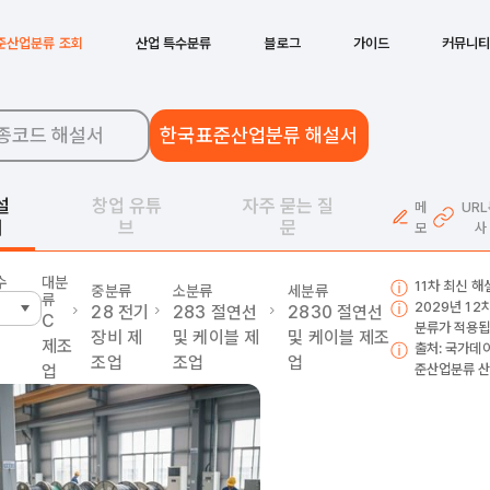
준산업분류 조회
산업 특수분류
블로그
가이드
커뮤니
종코드 해설서
한국표준산업분류 해설서
설
창업 유튜
자주 묻는 질
메
UR
서
브
문
모
사
수
대분
11차 최신 
중분류
소분류
세분류
류
2029년 1
28
전기
283
절연선
2830
절연선
C
분류가 적용됩
장비 제
및 케이블 제
및 케이블 제조
제조
출처: 국가데
조업
조업
업
업
준산업분류 