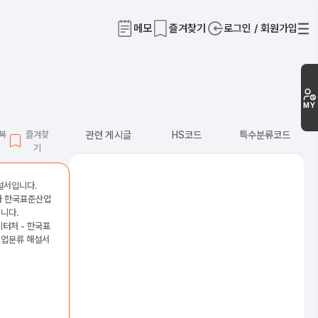
메모
즐겨찾기
로그인 / 회원가입
티
MY
L복
즐겨찾
관련 게시글
HS코드
특수분류코드
기
해설서입니다.
2차 한국표준산업
니다.
이터처 - 한국표
산업분류 해설서