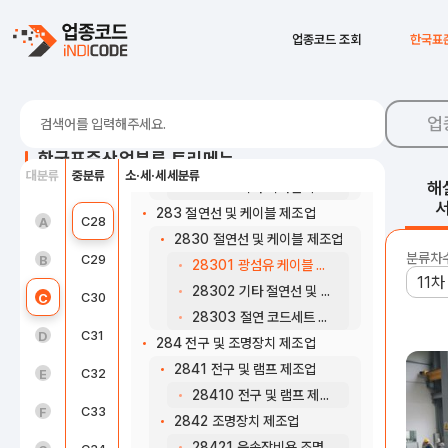
28121 전기회로 개폐, 보호장치 제조업
28122 전기회로 접속장치 제조업
C23
비금속 광물제품 제조업
업종코드 조회
한국표
28123 배전반 및 전기 자동제어반 제조업
C24
1차 금속 제조업
282 일차전지 및 이차전지 제조업
C25
금속가공제품 제조업; 기계 및 가구 제외
2820 일차전지 및 이차전지 제조업
업
28201 일차전지 제조업
C26
전자부품, 컴퓨터, 영상, 음향 및 통신장비 제조업
한국표준산업분류 트리메뉴
28202 운송장비용 이차전지 제조업
대분류
중분류
소·세·세세분류
C27
의료, 정밀, 광학기기 및 시계 제조업
해
28209 기타 이차전지 제조업
283 절연선 및 케이블 제조업
농업, 임업 및 어업(01~03)
C28
전기장비 제조업
A
2830 절연선 및 케이블 제조업
분류차
광업(05~08)
C29
기타 기계 및 장비 제조업
B
28301 광섬유 케이블 제조업
28302 기타 절연선 및 케이블 제조업
제조업(10~34)
C30
자동차 및 트레일러 제조업
C
28303 절연 코드세트 및 기타 도체 제조업
전기, 가스, 증기 및 공기조절 공급업(35)
C31
기타 운송장비 제조업
D
284 전구 및 조명장치 제조업
2841 전구 및 램프 제조업
수도, 하수 및 폐기물 처리, 원료 재생업(36 ~ 39)
C32
가구 제조업
E
28410 전구 및 램프 제조업
건설업(41~42)
C33
기타 제품 제조업
F
2842 조명장치 제조업
28421 운송장비용 조명장치 제조업