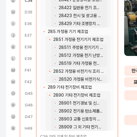
도매 및 소매업(45~47)
C34
산업용 기계 및 장비 수리업
G
28422 일반용 전기 조명장치 제조업
운수 및 창고업(49~52)
D35
전기, 가스, 증기 및 공기조절 공급업
H
28423 전시 및 광고용 조명장치 제조업
28429 기타 조명장치 제조업
숙박 및 음식점업(55~56)
E36
수도업
I
285 가정용 기기 제조업
정보통신업(58~63)
E37
하수, 폐수 및 분뇨 처리업
J
2851 가정용 전기기기 제조업
금융 및 보험업(64~66)
E38
폐기물 수집, 운반, 처리 및 원료 재생업
K
28511 주방용 전기기기 제조업
28512 가정용 전기 난방기기 제조업
부동산업(68)
E39
환경 정화 및 복원업
L
28519 기타 가정용 전기기기 제조업
전문, 과학 및 기술 서비스업(70~73)
F41
종합 건설업
한
M
2852 가정용 비전기식 조리 및 난방 기구 제조업
28520 가정용 비전기식 조리 및 난방 기구 제조업
사업시설 관리, 사업 지원 및 임대 서비스업(74~76)
F42
전문직별 공사업
N
289 기타 전기장비 제조업
공공행정, 국방 및 사회보장 행정(84)
G45
자동차 및 부품 판매업
O
2890 기타 전기장비 제조업
28901 전기경보 및 신호장치 제조업
교육 서비스업(85)
G46
도매 및 상품 중개업
P
28902 전기용 탄소제품 및 절연제품 제조업
보건업 및 사회복지 서비스업(86~87)
G47
소매업; 자동차 제외
Q
28903 교통 신호장치 제조업
28909 그 외 기타 전기장비 제조업
예술, 스포츠 및 여가관련 서비스업(90~91)
H49
육상운송 및 파이프라인 운송업
R
C29 기타 기계 및 장비 제조업