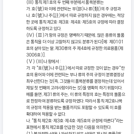
(III) 통칙 제1호의 두 번째 부분에서 품목분류는
가. 호(號)와 이에 관련되는 부(部)나 류(類)의 주 규정과
나. 호(號)나 주(註)에서 따로 규정하지 않은 경우에는, 적당
한 곳에 통칙 제2호ㆍ제3호ㆍ제4호ㆍ제5호의 규정에 따라 결정
하도록 규정하고 있다.
(IV) (Ⅲ)가.항의 규정은 명백하기 때문에, 많은 종류의 물품
은 통칙을 더 이상 고찰하지 않고도 분류가 된다[예: 제0101
호의 살아있는 말, 제30류의 주 제4호에 규정한 의료용품(제
3006호)].
(Ⅴ) (III)나.항에서 :
가. 각 "호(號)나 주(註)에서 따로 규정한 것이 없는 경우"란
호의 용어와 이에 관련되는 부나 류의 주의 규정이 분류결정상
최우선한다는 것(즉, 그것들이 품목분류를 결정하는데 있어서
제일 첫 번째의 고려사항이라는 것)을 명확히 하기 위함이다.
예를 들면, 제31류의 주는, 이 류의 특정의 호는 특정의 물품으
로 한정하여 분류하도록 규정하였다. 따라서 통칙 제2호나목
의 규정의 적용을 받는 물품까지도 포함할 수 있도록 이 호를
확대하여 적용할 수 없다.
나. "통칙 제2호ㆍ제3호ㆍ제4호ㆍ제5호의 규정에 따른다"라는
표현에서 통칙 제2호를 언급한 것은 다음을 의미한다.
(1) 불완전한 상태나 완성하지 않은 상태로 제시된 물품(예: