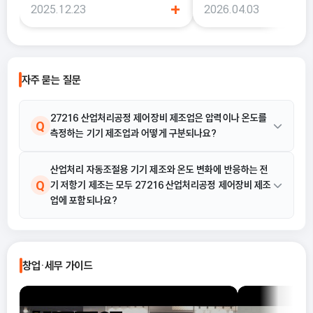
+
2025.12.23
2026.04.03
에서는 이 두 가지의 차이를 정확히 이해
더 늘어난 것처럼 느껴질 때가
하지 못한 채 “편해 보이는 방식”으로
럴 때 가장 먼저 살펴봐야 하
선택했다가, 세금 부담이 오히려 커지거
종합소득세 경비율이에요.
나 신고 오류로 이어지는 경우도 적지 않
습니다. 이 글에서는 단순경비율과 기준
자주 묻는 질문
경비율의 개념부터, 어떤 경우에 어떤 방
식을 선택해야 유리한지까지 실무 기준
으로 정리합니다.
27216 산업처리공정 제어장비 제조업은 압력이나 온도를
Q
측정하는 기기 제조업과 어떻게 구분되나요?
27216 산업처리공정 제어장비 제조업은 측정, 조정 및 시동, 정지
산업처리 자동조절용 기기 제조와 온도 변화에 반응하는 전
A
Q
기 저항기 제조는 모두 27216 산업처리공정 제어장비 제조
또는 작동장치를 갖추고 변수를 최상의 조건으로 '자동 조정'하는
업에 포함되나요?
기능에 중점을 둡니다. 반면, 단순한 측정 기능만 있는 기기는 별도
의 측정기기 제조업에 해당할 수 있으며, 본 업종은 공정 제어와 자
동화의 목적을 가집니다.
예, 포함됩니다. 제공된 해설과 활동 예시에 따르면, 산업처리공정에
A
서 변수를 자동 조정하는 제어장비를 제조하는 것이 본업이며, 습도
창업·세무 가이드
측정장치, 가스 및 액체 분석계기, 압력 측정장치는 물론, 산업처리
자동조절용 기기 및 온도 변화에 반응하는 전기 저항기 제조도 구체
적인 활동 예시로 명시되어 있습니다.