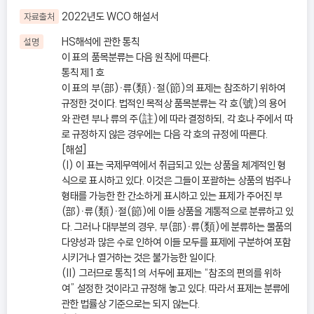
2022년도 WCO 해설서
자료출처
HS해석에 관한 통칙
설명
이 표의 품목분류는 다음 원칙에 따른다.
통칙 제1호
이 표의 부(部)ㆍ류(類)ㆍ절(節)의 표제는 참조하기 위하여
규정한 것이다. 법적인 목적상 품목분류는 각 호(號)의 용어
와 관련 부나 류의 주(註)에 따라 결정하되, 각 호나 주에서 따
로 규정하지 않은 경우에는 다음 각 호의 규정에 따른다.
[해설]
(I) 이 표는 국제무역에서 취급되고 있는 상품을 체계적인 형
식으로 표시하고 있다. 이것은 그들이 포괄하는 상품의 범주나
형태를 가능한 한 간소하게 표시하고 있는 표제가 주어진 부
(部)ㆍ류(類)ㆍ절(節)에 이들 상품을 계통적으로 분류하고 있
다. 그러나 대부분의 경우, 부(部)ㆍ류(類)에 분류하는 물품의
다양성과 많은 수로 인하여 이들 모두를 표제에 구분하여 포함
시키거나 열거하는 것은 불가능한 일이다.
(II) 그러므로 통칙1의 서두에 표제는 “참조의 편의를 위하
여” 설정한 것이라고 규정해 놓고 있다. 따라서 표제는 분류에
관한 법률상 기준으로는 되지 않는다.