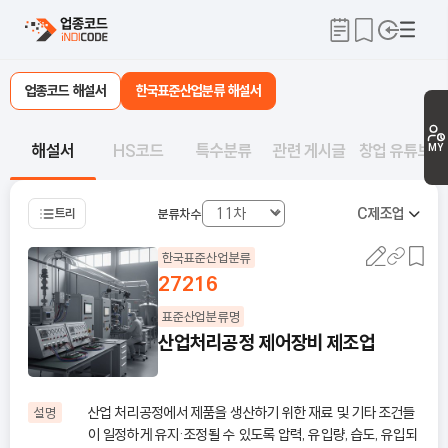
업종코드 해설서
한국표준산업분류 해설서
해설서
HS코드
특수분류
관련 게시글
창업 유튜브
MY
C
제조업
트리
분류차수
한국표준산업분류
27216
표준산업분류명
산업처리공정 제어장비 제조업
산업 처리공정에서 제품을 생산하기 위한 재료 및 기타 조건들
설명
이 일정하게 유지·조정될 수 있도록 압력, 유입량, 습도, 유입되