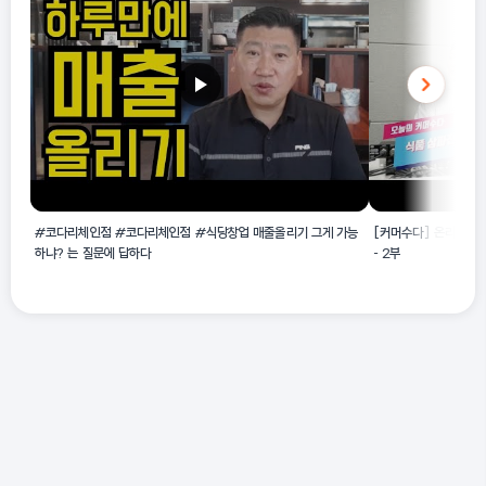
#코다리체인점 #코다리체인점 #식당창업 매출올리기 그게 가능
[커머수다] 온라인 식품
하냐? 는 질문에 답하다
- 2부