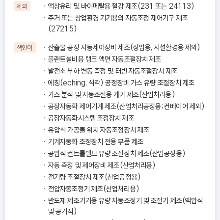
액상유리 및 바이메탈용 철강 제조(231 또는 24113)
제외
주거 또는 상업환경 기기용의 자동조정 제어기구 제조
(27215)
산출물 공정 자동제어장비 제조(상업용, 시설환경용 제외)
색인어
플랜트설비용 탱크 액면 자동조절장치 제조
발전소 부하 변동 측정 및 터빈 자동조절장치 제조
에칭(eching, 식각) 공정장비 가스 유량 조절장치 제조
가스 분석 및 자동조절용 계기 제조(산업처리용)
공장자동화 제어기계 제조(산업처리공정용；컨베이어 제외)
공장자동화시스템 조정장치 제조
유압식 가공물 위치 자동조정장치 제조
기계자동화 조정장치 전용 부품 제조
공압식 컨트롤밸브 유량 조절장치 제조(산업공정용)
자동 측정 및 제어장비 제조(산업처리용)
전기량 조절장치 제조(산업공정용)
전압자동조정기 제조(산업처리용)
반도체 제조기기용 유량 자동조정기 및 조절기 제조(액압식
및 공기식)