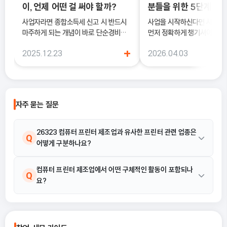
이, 언제 어떤 걸 써야 할까?
분들을 위한 5단계 정
사업자라면 종합소득세 신고 시 반드시
사업을 시작하신다면 사업
마주하게 되는 개념이 바로 단순경비율
먼저 정확하게 챙기셔야 해요
과 기준경비율입니다. 하지만 실제 현장
록은 단순히 서류를 내는 절차
+
2025.12.23
2026.04.03
에서는 이 두 가지의 차이를 정확히 이해
국세청에 정식으로 사업을 
하지 못한 채 “편해 보이는 방식”으로
알리는 과정이기 때문이에요.
선택했다가, 세금 부담이 오히려 커지거
나 신고 오류로 이어지는 경우도 적지 않
습니다. 이 글에서는 단순경비율과 기준
자주 묻는 질문
경비율의 개념부터, 어떤 경우에 어떤 방
식을 선택해야 유리한지까지 실무 기준
으로 정리합니다.
26323 컴퓨터 프린터 제조업과 유사한 프린터 관련 업종은
Q
어떻게 구분하나요?
26323 컴퓨터 프린터 제조업은 각종 컴퓨터용 프린터를 제조하는
컴퓨터 프린터 제조업에서 어떤 구체적인 활동이 포함되나
A
Q
요?
산업활동으로 정의됩니다. 레이저 프린터 제조나 잉크제트 프린터
제조는 이 범주에 포함됩니다. 다른 프린터 제작업종은 제조 대상 제
품이 컴퓨터용 프린터인지 여부를 기준으로 구분합니다.
제공된 해설에 따르면, 이 산업은 각종 컴퓨터용 프린터를 제조하는
A
활동을 말합니다. 활동 예시로는 레이저 프린터 제조와 잉크제트 프