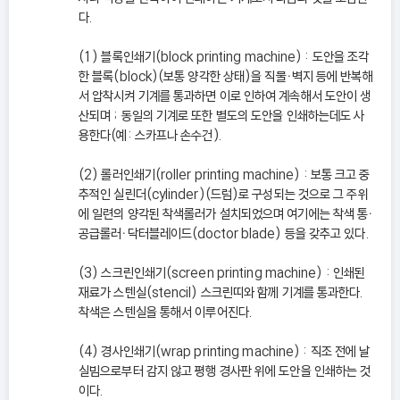
다.
(1) 블록인쇄기(block printing machine) : 도안을 조각
한 블록(block)(보통 양각한 상태)을 직물ㆍ벽지 등에 반복해
서 압착시켜 기계를 통과하면 이로 인하여 계속해서 도안이 생
산되며 ; 동일의 기계로 또한 별도의 도안을 인쇄하는데도 사
용한다(예: 스카프나 손수건).
(2) 롤러인쇄기(roller printing machine) : 보통 크고 중
추적인 실린더(cylinder)(드럼)로 구성되는 것으로 그 주위
에 일련의 양각된 착색롤러가 설치되었으며 여기에는 착색 통ㆍ
공급롤러ㆍ닥터블레이드(doctor blade) 등을 갖추고 있다.
(3) 스크린인쇄기(screen printing machine) : 인쇄된
재료가 스텐실(stencil) 스크린띠와 함께 기계를 통과한다.
착색은 스텐실을 통해서 이루어진다.
(4) 경사인쇄기(wrap printing machine) : 직조 전에 날
실빔으로부터 감지 않고 평행 경사판 위에 도안을 인쇄하는 것
이다.