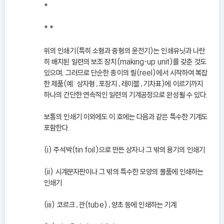
*
* *
위의 인쇄기(특히 소형과 중형의 윤전기)는 인쇄유닛과 나란
히 배치된 일련의 보조 장치(making-up unit)를 갖춘 것도
있으며, 그러므로 단순한 종이의 릴(reel)에서 시작하여 복잡
한 제품(예: 상자형․포장지․레이블․기차표)에 이르기까지
하나의 간단한 연속적인 일련의 기계공정으로 완성될 수 있다.
보통의 인쇄기 이외에도 이 호에는 다음과 같은 특수한 기계도
포함한다.
(i) 주석박(tin foil)으로 만든 상자나 그 밖의 용기의 인쇄기
(ii) 시계문자판이나 그 밖의 특수한 모양의 물품에 인쇄하는
인쇄기
(iii) 코르크․관(tube)․양초 등에 인쇄하는 기계