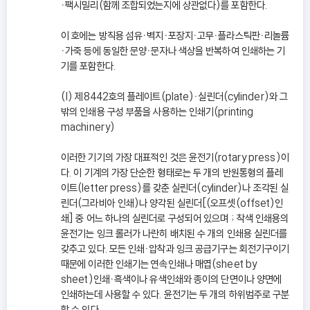
ㆍ팩시밀리(함께 조합되었는지에 상관없다)를 포함한다.
이 호에는 방직용 섬유ㆍ벽지ㆍ포장지ㆍ고무ㆍ플라스틱판ㆍ리놀륨
ㆍ가죽 등에 동일한 문양ㆍ문자나 색상을 반복하여 인쇄하는 기
기를 포함한다.
(I) 제8442호의 플레이트(plate)ㆍ실린더(cylinder)와 그
밖의 인쇄용 구성 부품을 사용하는 인쇄기(printing
machinery)
이러한 기기의 가장 대표적인 것은 윤전기(rotary press)이
다. 이 기계의 가장 단순한 형태로는 두 개의 반원통형의 플레
이트(letter press)를 갖춘 실린더(cylinder)나 조각된 실
린더(그라비아 인쇄)나 양각된 실린더[(오프셋(offset)인
쇄] 중 어느 하나의 실린더로 구성되어 있으며 ; 착색 인쇄용의
윤전기는 잉크 롤러가 나란히 배치된 수 개의 인쇄용 실린더를
갖추고 있다. 모든 인쇄ㆍ압착과 잉크 공급기구는 회전기구이기
때문에 이러한 인쇄기는 연속인쇄나 매엽(sheet by
sheet)인쇄ㆍ흑색이나 유색인쇄와 종이의 단면이나 양면에
인쇄하는데 사용할 수 있다. 윤전기는 두 개의 하위범주로 구분
할 수 있다.