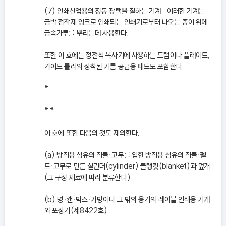
(7) 인쇄산업용의 청동 광택을 칠하는 기계 : 이러한 기계는
금박 점착제 잉크로 인쇄되는 인쇄기로부터 나오는 종이 위에
금속가루를 뿌리는데 사용한다.
또한 이 호에는 정전식 복사기에 사용하는 드럼이나 플레이트,
가이드 롤러와 장착된 기름 공급용 패드도 포함한다.
*
* *
이 호에 또한 다음의 것도 제외한다.
(a) 방직용 섬유의 직물ㆍ고무를 입힌 방직용 섬유의 직물ㆍ펠
트ㆍ고무로 만든 실린더(cylinder) 블랭킷(blanket)과 덮개
(그 구성 재료에 따라 분류한다)
(b) 병ㆍ캔ㆍ박스ㆍ가방이나 그 밖의 용기의 레이블 인쇄용 기계
와 포장기(제8422호)