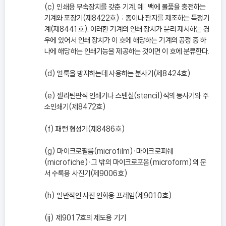
(c) 인쇄용 부속장치를 갖춘 기계. 예: 백에 물품을 충전하는
기계와 포장기(제8422호) ; 종이나 판지를 제조하는 특정기
계(제8441호). 이러한 기계의 인쇄 장치가 분리 제시하는 경
우에 있어서 인쇄 장치가 이 호에 해당하는 기계의 공정 중 하
나에 해당하는 인쇄기능을 제공하는 것이면 이 호에 분류한다.
(d) 얼룩을 방지하는데 사용하는 분사기(제8424호)
(e) 젤라틴판식 인쇄기나 스텐실(stencil)식의 등사기와 주
소인쇄기(제8472호)
(f) 패턴 형성기(제8486호)
(g) 마이크로필름(microfilm)ㆍ마이크로피쉐
(microfiche)ㆍ그 밖의 마이크로포옴(microform)의 문
서 수록용 사진기(제9006호)
(h) 일반적인 사진 인화용 프레임(제9010호)
(ij) 제9017호의 제도용 기기