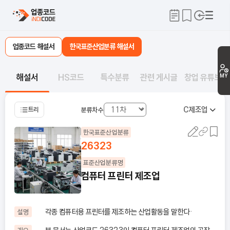
업종코드 해설서
한국표준산업분류 해설서
해설서
HS코드
특수분류
관련 게시글
창업 유튜브
MY
C
제조업
트리
분류차수
한국표준산업분류
26323
표준산업분류명
컴퓨터 프린터 제조업
각종 컴퓨터용 프린터를 제조하는 산업활동을 말한다·
설명