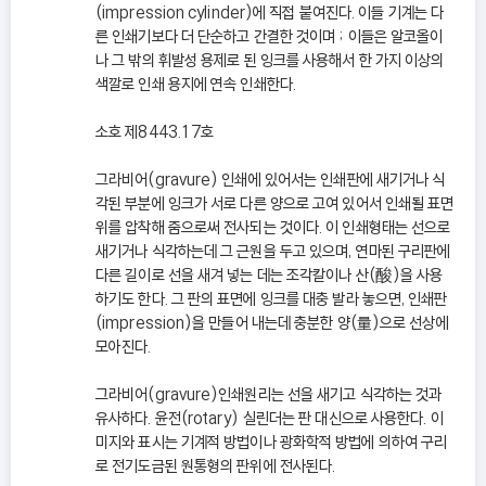
(impression cylinder)에 직접 붙여진다. 이들 기계는 다
른 인쇄기보다 더 단순하고 간결한 것이며 ; 이들은 알코올이
나 그 밖의 휘발성 용제로 된 잉크를 사용해서 한 가지 이상의
색깔로 인쇄 용지에 연속 인쇄한다.
소호 제8443.17호
그라비어(gravure) 인쇄에 있어서는 인쇄판에 새기거나 식
각된 부분에 잉크가 서로 다른 양으로 고여 있어서 인쇄될 표면
위를 압착해 줌으로써 전사되는 것이다. 이 인쇄형태는 선으로
새기거나 식각하는데 그 근원을 두고 있으며, 연마된 구리판에
다른 길이로 선을 새겨 넣는 데는 조각칼이나 산(酸)을 사용
하기도 한다. 그 판의 표면에 잉크를 대충 발라 놓으면, 인쇄판
(impression)을 만들어 내는데 충분한 양(量)으로 선상에
모아진다.
그라비어(gravure)인쇄원리는 선을 새기고 식각하는 것과
유사하다. 윤전(rotary) 실린더는 판 대신으로 사용한다. 이
미지와 표시는 기계적 방법이나 광화학적 방법에 의하여 구리
로 전기도금된 원통형의 판위에 전사된다.