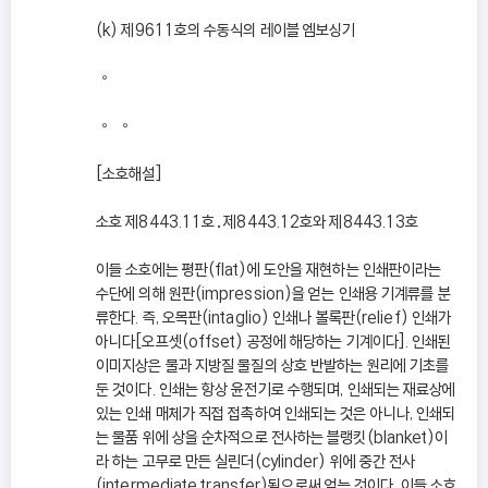
(k) 제9611호의 수동식의 레이블 엠보싱기
◦
◦ ◦
[소호해설]
소호 제8443.11호․제8443.12호와 제8443.13호
이들 소호에는 평판(flat)에 도안을 재현하는 인쇄판이라는
수단에 의해 원판(impression)을 얻는 인쇄용 기계류를 분
류한다. 즉, 오목판(intaglio) 인쇄나 볼록판(relief) 인쇄가
아니다[오프셋(offset) 공정에 해당하는 기계이다]. 인쇄된
이미지상은 물과 지방질 물질의 상호 반발하는 원리에 기초를
둔 것이다. 인쇄는 항상 윤전기로 수행되며, 인쇄되는 재료상에
있는 인쇄 매체가 직접 접촉하여 인쇄되는 것은 아니나, 인쇄되
는 물품 위에 상을 순차적으로 전사하는 블랭킷(blanket)이
라 하는 고무로 만든 실린더(cylinder) 위에 중간 전사
(intermediate transfer)됨으로써 얻는 것이다. 이들 소호