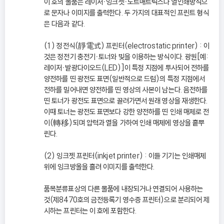
이 호의 물품은 레이저ㆍ잉크젯ㆍ도트매트릭스나 열인쇄방식으
로 문자나 이미지를 출력한다. 두 가지의 대표적인 프린트 형식
은 다음과 같다.
(1) 정전식(靜電式) 프린터(electrostatic printer) : 이
것은 정전기 충전기ㆍ토너와 빛을 이용하는 방식이다. 광원[예:
레이저ㆍ발광다이오드(LED)]이 특정 지점에 투사되어 전하를
양전하를 띤 광전도 표면(일반적으로 드럼)의 특정 지점에서
전하를 밀어내면 양전하를 띤 영상의 사본이 남는다. 음전하를
띤 토너가 광전도 표면으로 끌려가면서 원래 영상을 재생한다.
이때 토너는 광전도 표면보다 강한 양전하를 띤 인쇄 매체로 전
이(轉移)되며 압력과 열을 가하여 인쇄 매체에 영상을 흩뿌
린다.
(2) 잉크젯 프린터(inkjet printer) : 이들 기기는 인쇄매체
위에 잉크방울을 흘려 이미지를 출력한다.
품목분류표상의 다른 물품에 내장되거나 연결되어 사용하는
것(제8470호의 금전등록기 영수증 프린터)으로 분리되어 제
시하는 프린터는 이 호에 포함한다.