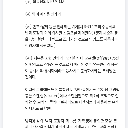
(iv) 의류용의 마크 인쇄기
(v) 책 페이지용 인쇄기
(vi) 번호ㆍ날짜 등을 인쇄하는 기계(제9611호의 수동식의
날짜 도장과 이와 유사한 스탬프를 제외한다)(문자나 숫자 등
을 갖는 철편이나 밴드로 조작되는 것으로서 잉크를 사용하는
것인지에 상관없다)
(vii) 사무용 소형 인쇄기 : 인쇄활자나 오프셋(offset) 공정
의 방식으로 작동되는 것으로서 이러한 것은 작동원리와 외관
이 등사기와 유사하더라도 등사기로 분류하기에는 부적당한
것이다.
이러한 그룹에는 또한 특별한 미술판ㆍ놀이카드ㆍ유아용 그림책
등을 스텐실(stencil)이나 스텐실판으로 최초에 흑백으로 인
쇄한 후 브러시ㆍ롤러나 분사식으로 채색하는데 사용하는 유색
인쇄기도 포함한다.
방직용 섬유ㆍ벽지ㆍ포장지ㆍ리놀륨ㆍ가죽 등에 동일한 모양ㆍ문
자나 색상을 반복하여 인쇄하는 기계로서 다음의 것을 포함한