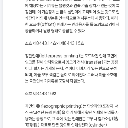
에 해당하는 기계류는 블랭킷과 연속 가습 장치가 있는 것이 특
징인데, 이 가습장치는 금속 실린더에 고착되어 있는 것으로 인
쇄판의 비인쇄 부분을 연속적으로 적셔주는데 사용한다. 이러
한 오프셋(offset) 인쇄기는 인쇄용지를 롤 모양으로 감아서
공급하거나 낱장 형태로 공급할 수 있다.
소호 제8443.14호와 제8443.15호
활판인쇄(letterpress printing)는 도드라진 인쇄 표면에
잉크를 칠해 압착함으로써 잉크가 전사(transfer)되는 공정
이다. 활자는 개개의 문자, 선이나 이미지가 있는 판으로 구성
되며, 이들 모두 똑같은 높이로 짜여진다. 그러나 이들 소호에
는 곡면인쇄 기계류를 포함하지 않는다.
소호 제8443.16호
곡면인쇄(flexographic printing)는 단순작업(포장지ㆍ서
식ㆍ광고전단 등의 인쇄)을 하기 위해서 활판 인쇄의 원리를 사
용하는 공정으로, 그 속에 있는 인쇄판은 고무나 열가소성(熱
可塑性) 재료로 만든 것으로 인쇄실린더(cylinder)