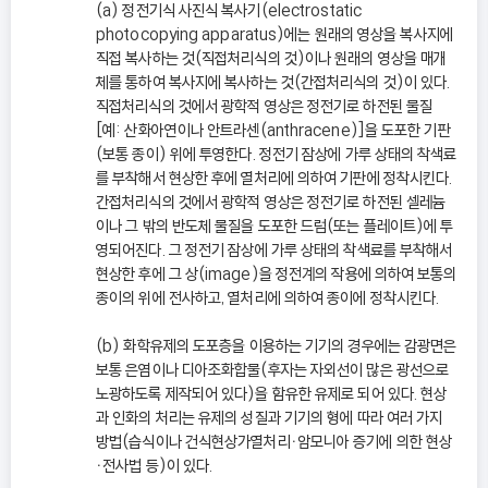
(a) 정전기식 사진식 복사기(electrostatic
photocopying apparatus)에는 원래의 영상을 복사지에
직접 복사하는 것(직접처리식의 것)이나 원래의 영상을 매개
체를 통하여 복사지에 복사하는 것(간접처리식의 것)이 있다.
직접처리식의 것에서 광학적 영상은 정전기로 하전된 물질
[예: 산화아연이나 안트라센(anthracene)]을 도포한 기판
(보통 종이) 위에 투영한다. 정전기 잠상에 가루 상태의 착색료
를 부착해서 현상한 후에 열처리에 의하여 기판에 정착시킨다.
간접처리식의 것에서 광학적 영상은 정전기로 하전된 셀레늄
이나 그 밖의 반도체 물질을 도포한 드럼(또는 플레이트)에 투
영되어진다. 그 정전기 잠상에 가루 상태의 착색료를 부착해서
현상한 후에 그 상(image)을 정전계의 작용에 의하여 보통의
종이의 위에 전사하고, 열처리에 의하여 종이에 정착시킨다.
(b) 화학유제의 도포층을 이용하는 기기의 경우에는 감광면은
보통 은염이나 디아조화합물(후자는 자외선이 많은 광선으로
노광하도록 제작되어 있다)을 함유한 유제로 되어 있다. 현상
과 인화의 처리는 유제의 성질과 기기의 형에 따라 여러 가지
방법(습식이나 건식현상가열처리ㆍ암모니아 증기에 의한 현상
ㆍ전사법 등)이 있다.