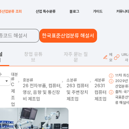
준산업분류 조회
산업 특수분류
블로그
가이드
커뮤니
종코드 해설서
한국표준산업분류 해설서
설
창업 유튜
자주 묻는 질
메
UR
서
브
문
모
사
수
대분
11차 최
류
중분류
소분류
세분류
2029년
C
26
전자부품, 컴퓨터,
263
컴퓨터
2631
산업분류
제
영상, 음향 및 통신장
및 주변장치
컴퓨터
출처: 국
조
국표준산
비 제조업
제조업
제조업
류 해설서
업