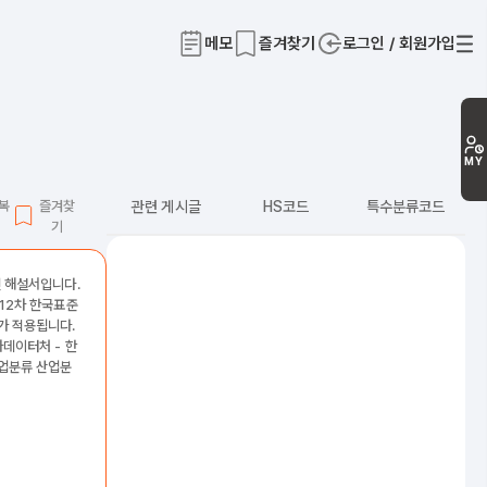
메모
즐겨찾기
로그인 / 회원가입
티
MY
L복
즐겨찾
관련 게시글
HS코드
특수분류코드
기
신 해설서입니다.
 12차 한국표준
가 적용됩니다.
가데이터처 - 한
업분류 산업분