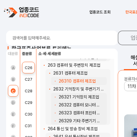
26223 연성 및 기타 인쇄회로기판 제조업
26224 전자부품 실장기판 제조업
C21
의료용 물질 및 의약품 제조업
업종코드 조회
한국표
2629 기타 전자부품 제조업
C22
고무 및 플라스틱제품 제조업
26291 전자축전기 제조업
C23
비금속 광물제품 제조업
26292 전자저항기 및 전자카드 제조업
업
26293 전자코일, 변성기 및 기타 전자 유도자 제조업
C24
1차 금속 제조업
한국표준산업분류 트리메뉴
26294 전자감지장치 제조업
대분류
중분류
소·세·세세분류
C25
금속가공제품 제조업; 기계 및 가구 제외
해
26299 그 외 기타 전자부품 제조업
263 컴퓨터 및 주변장치 제조업
농업, 임업 및 어업(01~03)
C26
전자부품, 컴퓨터, 영상, 음향 및 통신장비 제조업
A
2631 컴퓨터 제조업
분류차
광업(05~08)
C27
의료, 정밀, 광학기기 및 시계 제조업
B
26310 컴퓨터 제조업
2632 기억장치 및 주변기기 제조업
제조업(10~34)
C28
전기장비 제조업
C
26321 기억장치 제조업
전기, 가스, 증기 및 공기조절 공급업(35)
C29
기타 기계 및 장비 제조업
D
26322 컴퓨터 모니터 제조업
26323 컴퓨터 프린터 제조업
수도, 하수 및 폐기물 처리, 원료 재생업(36 ~ 39)
C30
자동차 및 트레일러 제조업
E
26329 기타 주변기기 제조업
건설업(41~42)
C31
기타 운송장비 제조업
F
264 통신 및 방송 장비 제조업
2641 유선 통신장비 제조업