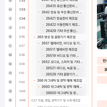
도매 및 소매업(45~47)
C32
가구 제조업
G
26410 유선 통신장비 제조업
운수 및 창고업(49~52)
C33
기타 제품 제조업
H
2642 방송 및 무선 통신장비 제조업
26421 방송장비 제조업
숙박 및 음식점업(55~56)
C34
산업용 기계 및 장비 수리업
I
26422 이동전화기 제조업
정보통신업(58~63)
D35
전기, 가스, 증기 및 공기조절 공급업
J
26429 기타 무선 통신장비 제조업
금융 및 보험업(64~66)
E36
수도업
K
265 영상 및 음향기기 제조업
2651 텔레비전, 비디오 및 기타 영상기기 제조업
부동산업(68)
E37
하수, 폐수 및 분뇨 처리업
L
26511 텔레비전 제조업
전문, 과학 및 기술 서비스업(70~73)
E38
폐기물 수집, 운반, 처리 및 원료 재생업
M
26519 비디오 및 기타 영상기기 제조업
한
2652 오디오, 스피커 및 기타 음향기기 제조업
사업시설 관리, 사업 지원 및 임대 서비스업(74~76)
E39
환경 정화 및 복원업
N
26521 라디오, 녹음 및 재생 기기 제조업
공공행정, 국방 및 사회보장 행정(84)
F41
종합 건설업
O
26529 기타 음향기기 제조업
266 마그네틱 및 광학 매체 제조업
교육 서비스업(85)
F42
전문직별 공사업
P
2660 마그네틱 및 광학 매체 제조업
보건업 및 사회복지 서비스업(86~87)
G45
자동차 및 부품 판매업
Q
26600 마그네틱 및 광학 매체 제조업
예술, 스포츠 및 여가관련 서비스업(90~91)
G46
도매 및 상품 중개업
R
C27 의료, 정밀, 광학기기 및 시계 제조업