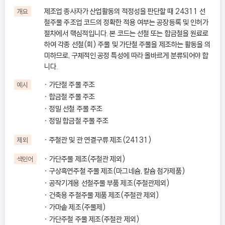
제조업 종사자가 산업활동의 적정성을 판단할 때 24311 선
개요
철주물 주조업 코드의 정확한 적용 여부는 공장등록 및 인허가
절차에서 핵심적입니다. 본 코드는 선철 또는 합금철을 원료로
하여 각종 선철(회) 주물 및 가단철 주물을 제조하는 활동을 의
미하므로, 구체적인 공정 특성에 따라 올바르게 분류되어야 합
니다.
가단철 주물 주조
예시
합금철 주물 주조
정밀 선철 주물 주조
정밀 합금철 주물 주조
주철관 및 관 연결구류 제조(24131)
제외
가단주물 제조(주철관 제외)
색인어
구상흑연주철 주물 제조(마그네슘, 칼슘 첨가제품)
공작기계용 선철주물 부품 제조(주철관제외)
건축용 주철주물 제품 제조(주철관 제외)
가마솥 제조(주물제)
가단주철 주물 제조(주철관 제외)