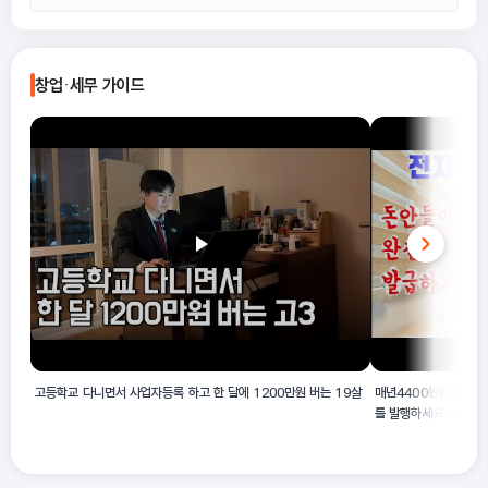
주물 주조, 합금철 주물 주조, 정밀 선철 주물 주조, 정밀 합금철 주물
주조 등이 해당 활동 예시에 포함됩니다.
주요 구분 기준은 사용 원료와 제품 형태입니다. 선철주물 주조업
A
(24311)은 선철 또는 합금철을 사용하여 선철(회) 주물 및 가단철
창업·세무 가이드
주물을 제조하는 데 특화되어 있습니다. 이와 구분되는 유사 업종으
로는 철강재 압연 가공업(12111)이나 기타 비철금속 주물 제조업
등이 있으나, 본 산업해설에서 명시된 선철 또는 합금철 기반의 주물
제조 활동은 24311로 분류됩니다.
고등학교 다니면서 사업자등록 하고 한 달에 1200만원 버는 19살
매년4400원인증서받
를 발행하세요. 임대
완전쉬워요^^