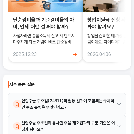
단순경비율과 기준경비율의 차
창업지원금 신청 사이트
이, 언제 어떤 걸 써야 할까?
봐야 할까요?
사업자라면 종합소득세 신고 시 반드시
창업을 준비할 때 가장 큰 고
마주하게 되는 개념이 바로 단순경비율
금이에요. 아이디어가 좋아도
과 기준경비율입니다. 하지만 실제 현장
이 부담되면 실행이 늦어질 수
+
2025.12.23
2026.04.06
에서는 이 두 가지의 차이를 정확히 이해
이럴 때 도움이 되는 것이 바
하지 못한 채 “편해 보이는 방식”으로
금 신청 사이트예요.
선택했다가, 세금 부담이 오히려 커지거
나 신고 오류로 이어지는 경우도 적지 않
습니다. 이 글에서는 단순경비율과 기준
자주 묻는 질문
경비율의 개념부터, 어떤 경우에 어떤 방
식을 선택해야 유리한지까지 실무 기준
으로 정리합니다.
선철주물 주조업(24311)의 활동 범위에 포함되는 구체적
Q
인 주조 유형은 무엇인가요?
24311 선철주물 주조업은 선철 또는 합금철로 각종 선철(회) 주물
선철주물 주조업과 유사한 주물 제조업과의 구분 기준은 어
A
Q
떻게 되나요?
및 가단철 주물을 제조하는 산업활동입니다. 구체적으로는 가단철