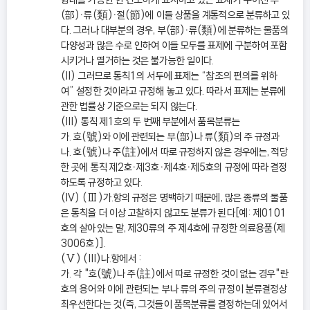
(部)ㆍ류(類)ㆍ절(節)에 이들 상품을 계통적으로 분류하고 있
다. 그러나 대부분의 경우, 부(部)ㆍ류(類)에 분류하는 물품의
다양성과 많은 수로 인하여 이들 모두를 표제에 구분하여 포함
시키거나 열거하는 것은 불가능한 일이다.
(II) 그러므로 통칙1의 서두에 표제는 “참조의 편의를 위하
여” 설정한 것이라고 규정해 놓고 있다. 따라서 표제는 분류에
관한 법률상 기준으로는 되지 않는다.
(III) 통칙 제1호의 두 번째 부분에서 품목분류는
가. 호(號)와 이에 관련되는 부(部)나 류(類)의 주 규정과
나. 호(號)나 주(註)에서 따로 규정하지 않은 경우에는, 적당
한 곳에 통칙 제2호ㆍ제3호ㆍ제4호ㆍ제5호의 규정에 따라 결정
하도록 규정하고 있다.
(IV) (Ⅲ)가.항의 규정은 명백하기 때문에, 많은 종류의 물품
은 통칙을 더 이상 고찰하지 않고도 분류가 된다[예: 제0101
호의 살아있는 말, 제30류의 주 제4호에 규정한 의료용품(제
3006호)].
(Ⅴ) (III)나.항에서 :
가. 각 "호(號)나 주(註)에서 따로 규정한 것이 없는 경우"란
호의 용어와 이에 관련되는 부나 류의 주의 규정이 분류결정상
최우선한다는 것(즉, 그것들이 품목분류를 결정하는데 있어서