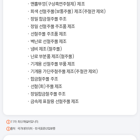
맨홀뚜껑(구상흑연주철제) 제조
회색 선철주물(보통주물) 제조(주철관 제외)
정밀 합금철주물 주조
정밀 선철주물 주조품 제조
선철주물 주조품 제조
벽난로 선철주물 제조
냄비 제조(철주물)
난로 부분품 제조(철주물)
기계용 선철주물 부품 제조
기계용 가단주철주물 제조(주철관 제외)
합금철주물 주조
선철(회)주물 제조
정밀합금철주물 주조
금속제 표찰용 선철주물 제조
11차 최신 해설서입니다.
출처: 국가데이터처 - 한국표준산업분류