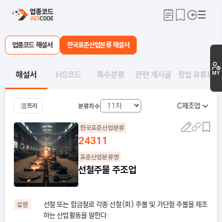
업종코드 해설서
한국표준산업분류 해설서
해설서
HS코드
특수분류
관련 게시글
창업 유튜브
MY
C
제조업
트리
분류차수
한국표준산업분류
24311
표준산업분류명
선철주물 주조업
선철 또는 합금철로 각종 선철(회) 주물 및 가단철 주물을 제조
설명
하는 산업활동을 말한다·