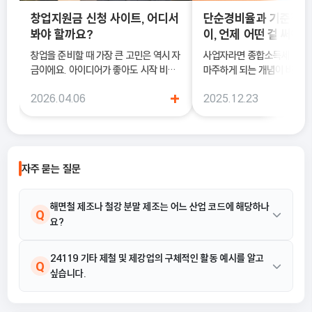
창업지원금 신청 사이트, 어디서
단순경비율과 기준경비
봐야 할까요?
이, 언제 어떤 걸 써야 
창업을 준비할 때 가장 큰 고민은 역시 자
사업자라면 종합소득세 신고 
금이에요. 아이디어가 좋아도 시작 비용
마주하게 되는 개념이 바로 
이 부담되면 실행이 늦어질 수밖에 없죠.
과 기준경비율입니다. 하지만
+
2026.04.06
2025.12.23
이럴 때 도움이 되는 것이 바로 창업지원
에서는 이 두 가지의 차이를 
금 신청 사이트예요.
하지 못한 채 “편해 보이는 
선택했다가, 세금 부담이 오
나 신고 오류로 이어지는 경우
습니다. 이 글에서는 단순경비율과 기준
자주 묻는 질문
경비율의 개념부터, 어떤 경우
식을 선택해야 유리한지까지 
으로 정리합니다.
해면철 제조나 철강 분말 제조는 어느 산업 코드에 해당하나
Q
요?
해면철 제조 및 분말야금용 철강 분말 제조는 24119 기타 제철 및
24119 기타 제철 및 제강업의 구체적인 활동 예시를 알고
A
Q
싶습니다.
제강업에 해당합니다. 이 코드는 순철 및 분말야금용 철강 분말 등을
제조하는 산업 활동을 포괄하는 분류입니다.
24119 기타 제철 및 제강업의 주요 활동 예시는 해면철 제조, 철강
A