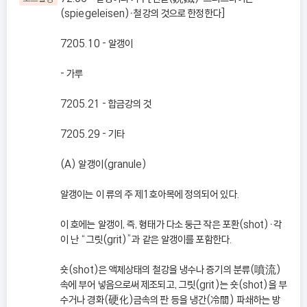
(spiegeleisen)ㆍ철강의 것으로 한정한다]
7205.10 - 알갱이
- 가루
7205.21 - 합금강의 것
7205.29 - 기타
(A) 알갱이(granule)
알갱이는 이 류의 주 제1호아목에 정의되어 있다.
이 호에는 알갱이, 즉, 형태가 다소 둥근 작은 포환(shot)ㆍ각
이 난 “그릿(grit)”과 같은 알갱이를 포함한다.
숏(shot)은 액체상태의 철강을 냉수나 증기의 분류(噴流)
속에 부어 넣음으로써 제조되고, 그릿(grit)는 숏(shot)을 부
수거나 경화(硬化)금속의 판 등을 냉간(冷間) 파쇄하는 방