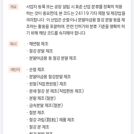
사업자 등록 또는 공장 설립 시 표준 산업 분류를 정확히 적용
개요
하는 것이 중요한데, 본 코드는 24119 기타 제철 및 제강업을
의미합니다. 이 산업은 순철이나 분말야금용 철강 분말 등을 제
조하는 활동을 포괄하며, 관련 인허가와 분류 기준을 명확히 하
기 위해 해당 코드를 숙지해야 합니다.
해면철 제조
예시
철강 분말 제조
분말야금용 등 철강 분말 제조
순철 제조
색인어
분말야금용 철강분말 제조
원철(직접환원철) 제조
분쇄 철강 분 제조(직법환원 제조)
분말 제조(철분)
금속분말 제조(철분)
철분 제조
철강 과립(顆粒) 제품 제조
철강 분 제조