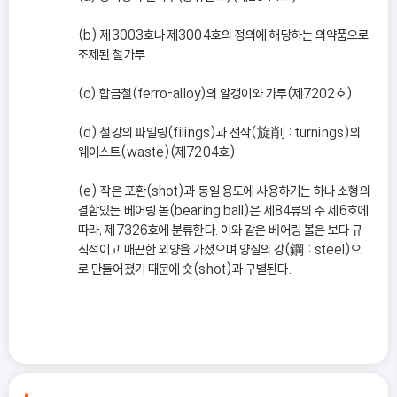
(b) 제3003호나 제3004호의 정의에 해당하는 의약품으로
조제된 철가루
(c) 합금철(ferro-alloy)의 알갱이와 가루(제7202호)
(d) 철강의 파일링(filings)과 선삭(旋削 : turnings)의
웨이스트(waste)(제7204호)
(e) 작은 포환(shot)과 동일 용도에 사용하기는 하나 소형의
결함있는 베어링 볼(bearing ball)은 제84류의 주 제6호에
따라, 제7326호에 분류한다. 이와 같은 베어링 볼은 보다 규
칙적이고 매끈한 외양을 가졌으며 양질의 강(鋼 : steel)으
로 만들어졌기 때문에 숏(shot)과 구별된다.