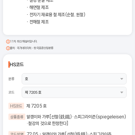
철강 분말 제조
해면철 제조
전자기 재료용 철 제조(순철, 원철)
전해철 제조
11차 최신 해설서입니다.
출처: 국가데이터처 - 한국표준산업분류
HS코드
분류
코드
제 7205 호
HS코드
알갱이와 가루[선철(銑鐵)ㆍ스피그라이즌(spiegeleisen)
상품종류
ㆍ철강의 것으로 한정한다]
72.05 - 알갱이와 가루[선철(銑鐵)ㆍ스피그라이즌
코드설명