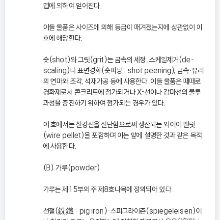
법에 의하여 얻어진다.
이들 물품은 사이즈에 의해 등급이 매겨졌는지에 상관없이 이
호에 해당한다.
숏(shot)와 그릿(grit)는 금속의 세정, 스케일제거(de-
scaling)나 표면경화(숏피닝 : shot peening), 금속ㆍ유리
의 연마와 조각, 석재가공 등에 사용한다. 이들 물품은 때때로
경화제로서 콘크리트에 첨가되거나 X-선이나 감마선의 불투
과성을 증진하기 위하여 첨가되는 경우가 있다.
이 호에서는 철강선을 절단함으로써 생산되는 와이어 펠릿
(wire pellet)을 포함하며 이는 앞에 설명한 것과 같은 목적
에 사용한다.
(B) 가루(powder)
가루는 제15부의 주 제8호나목에 정의되어 있다.
선철(銑鐵 : pig iron)ㆍ스피그라이즌(spiegeleisen)이