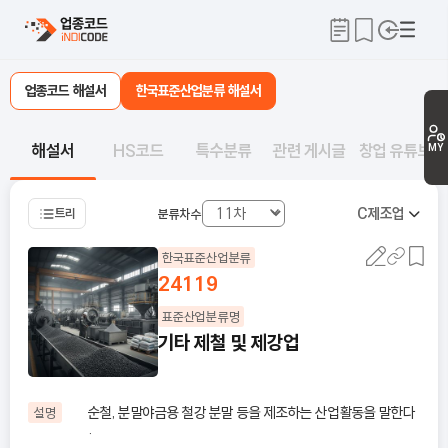
업종코드 해설서
한국표준산업분류 해설서
해설서
HS코드
특수분류
관련 게시글
창업 유튜브
MY
C
제조업
트리
분류차수
한국표준산업분류
24119
표준산업분류명
기타 제철 및 제강업
순철, 분말야금용 철강 분말 등을 제조하는 산업활동을 말한다
설명
·