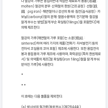
나 철강의 가루는 응집하는데 적합한 재료로서 용융(溶融 :
molten) 철강의 분무ㆍ산화철의 환원(건조공정)ㆍ선철(銑
鐵 : pig iron)ㆍ해면철이나 강선의 파쇄ㆍ침전(습식공정)ㆍ카
보닐(carbonyl)철의 분해ㆍ철염수용액의 전기분해ㆍ철강을
잘게 부수는 방법[잘게 부순 파일링(filings)을 포함한다]에
의해 제조한다.
철강의 가루(해면철의 가루 포함)는 소결(燒結 :
sintered)하여 여러 가지의 제품(전화기ㆍ자석발전기 등의
전자석 코일용의 코어 포함) 제조에 사용한다. 또한 용접전극
봉과 용접용의 가루 제조에 사용하며, 화학공업(특히 환원제로
서) 및 의약품의 제조[철 파일링(iron filing)철을 잘게 부숴
얻어진 가루]에 사용한다.
*
* *
이 호에는 다음 물품을 제외한다.
(a) 방사성의 철가루(동위원소)(제2844호)