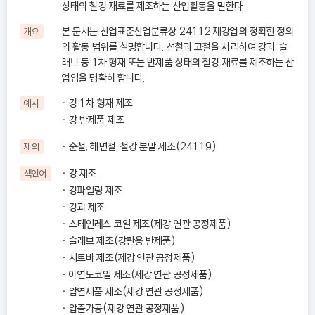
상태의 철강 재료를 제조하는 산업활동을 말한다·
본 문서는 산업표준산업분류상 24112 제강업의 정확한 정의
개요
와 활동 범위를 설명합니다. 선철과 고철을 처리하여 강괴, 슬
래브 등 1차 형재 또는 반제품 상태의 철강 재료를 제조하는 산
업임을 명확히 합니다.
강 1차 형재 제조
예시
강 반제품 제조
순철, 해면철, 철강 분말 제조(24119)
제외
강 제조
색인어
강파일링 제조
강괴 제조
스테인레스 코일 제조(제강 연관 공정제품)
슬래브 제조(강판용 반제품)
시트바 제조(제강 연관 공정제품)
아연도코일 제조(제강 연관 공정제품)
압연제품 제조(제강 연관 공정제품)
압출가공(제강 연관 공정제품)