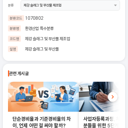
분류
1070802
분류코드
환경산업 특수분류
분류명
제강 슬래그 및 부산물 제조업
코드명
제강 슬래그 및 부산물
설명
관련 게시글
단순경비율과 기준경비율의 차
사업자등록과정, 처음
이, 언제 어떤 걸 써야 할까?
분들을 위한 5단계 정