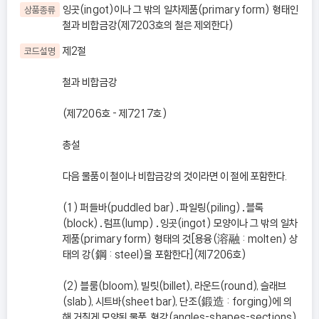
잉곳(ingot)이나 그 밖의 일차제품(primary form) 형태인
상품종류
철과 비합금강(제7203호의 철은 제외한다)
제2절
코드설명
철과 비합금강
(제7206호 - 제7217호)
총설
다음 물품이 철이나 비합금강의 것이라면 이 절에 포함한다.
(1) 퍼들바(puddled bar)․파일링(piling)․블록
(block)․럼프(lump)․잉곳(ingot) 모양이나 그 밖의 일차
제품(primary form) 형태의 것[용융(溶融 : molten) 상
태의 강(鋼 : steel)을 포함한다](제7206호)
(2) 블룸(bloom), 빌릿(billet), 라운드(round), 슬래브
(slab), 시트바(sheet bar), 단조(鍛造 : forging)에 의
해 거칠게 모양된 물품, 형강(angles-shapes-sections)