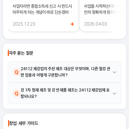
사업자라면 종합소득세 신고 시 반드시
사업을 시작하신다면 사업
마주하게 되는 개념이 바로 단순경비율
먼저 정확하게 챙기셔야 해요
과 기준경비율입니다. 하지만 실제 현장
록은 단순히 서류를 내는 절차
+
2025.12.23
2026.04.03
에서는 이 두 가지의 차이를 정확히 이해
국세청에 정식으로 사업을 
하지 못한 채 “편해 보이는 방식”으로
알리는 과정이기 때문이에요.
선택했다가, 세금 부담이 오히려 커지거
나 신고 오류로 이어지는 경우도 적지 않
습니다. 이 글에서는 단순경비율과 기준
자주 묻는 질문
경비율의 개념부터, 어떤 경우에 어떤 방
식을 선택해야 유리한지까지 실무 기준
으로 정리합니다.
24112 제강업의 주된 제조 대상은 무엇이며, 다른 철강 관
Q
련 업종과 어떻게 구분합니까?
24112 제강업은 선철과 고철을 처리하여 강괴, 퍼들바, 파일링, 슬
강 1차 형재 제조 및 강 반제품 제조는 24112 제강업에 포
A
Q
함되나요?
래브, 블룸, 빌릿 등과 같은 1차 형재 또는 반제품 상태의 철강 재료
를 제조하는 활동을 말합니다. 이는 열간 압연이나 동력연결 같은 후
속 가공 공정을 수행하는 다른 업종과 구분됩니다.
네, 포함됩니다. 강 1차 형재 제조와 강 반제품 제조는 24112 제강
A
업의 주요 활동 예시에 해당하며, 이는 선철이나 고철을 가공하여 1
창업·세무 가이드
차 형재 또는 반제품 상태의 철강 재료를 만드는 과정입니다.