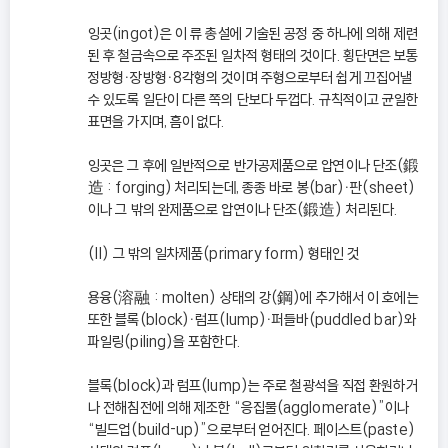
잉곳(ingot)은 이 류 총설에 기술된 공정 중 하나에 의해 제련
된 후 철금속으로 주조된 일차적 형태의 것이다. 횡단면은 보통
정방형ㆍ장방형ㆍ8각형의 것이며 주형으로부터 쉽게 끄집어낼
수 있도록 일단이 다른 쪽의 단보다 두껍다. 규칙적이고 균일한
표면을 가지며, 흠이 없다.
잉곳은 그 후에 일반적으로 반가공제품으로 압연이나 단조(鍛
造 : forging) 처리되는데, 종종 바로 봉(bar)ㆍ판(sheet)
이나 그 밖의 완제품으로 압연이나 단조(鍛造) 처리된다.
(II) 그 밖의 일차제품(primary form) 형태인 것
용융(溶融 : molten) 상태의 강(鋼)에 추가해서 이 호에는
또한 블록(block)ㆍ럼프(lump)ㆍ퍼들바(puddled bar)와
파일링(piling)을 포함한다.
블록(block)과 럼프(lump)는 주로 철광석을 직접 환원하거
나 전해침전에 의해 제조한 “응집물(agglomerate)”이나
“빌드업(build-up)”으로부터 얻어진다. 페이스트(paste)