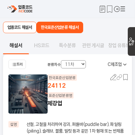
업종코드 해설서
한국표준산업분류 해설서
해설서
HS코드
특수분류
관련 게시글
창업 유튜브
MY
C
제조업
트리
분류차수
한국표준산업분류
24112
표준산업분류명
제강업
선철, 고철을 처리하여 강괴, 퍼들바(puddle bar), 파일링
설명
(piling), 슬래브, 블룸, 빌릿 등과 같은 1차 형재 또는 반제품