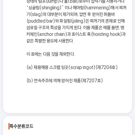
상태의 럼프(lump)나 볼(ball)로부터 압착기를 사용하거나
“싱글링(shingling)” 이나 해머링(hammering)해서 찌꺼
기(slag)의 대부분이 제거되며, 압연 후 얻어진 퍼들바
(puddled bar)와 파일링(piling)은 찌꺼기의 존재로 인해
섬유질 구조의 특성을 가지게 된다. 이들 제품은 예를 들면, 앵
커체인(anchor chain)과 호이스트 훅(hoisting hook)과
같은 특별한 용도에 사용한다.
이 호에는 다음 것을 제외한다.
(a) 재용해용 스크랩 잉곳(scrap ingot)(제7204호)
(b) 연속주조에 의해 얻어진 제품(제7207호)
특수분류코드