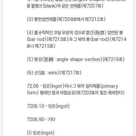
용 블랭크(blank)와 같은 반제품(제7207호)
(3) 평판압연제품(제7208호에서 제7212호)
(4) 불규칙적인 코일 모양의 것으로 열간(熱間) 압연된 봉
(barㆍrod)(제7213호)과 그 밖의 봉(barㆍrod)(제7214
호나 제7215호)
(5) 형강(形鋼 : angleㆍshapeㆍsection)(제7216호)
(6) 선(線 : wire)(제7217호)
72.06 - 잉곳(ingot)이나 그 밖의 일차제품(primary
form) 형태인 철과 비합금강(제7203호의 철은 제외한다)
7206.10 - 잉곳(ingot)
7206.90 - 기타
(I) 잉곳(ingot)