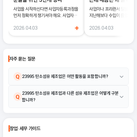
사업을 시작하신다면 사업자등록과정을
사업이나 프리랜서 일을 하다
먼저 정확하게 챙기셔야 해요. 사업자등
지난해보다 수입이 줄었는데도
록은 단순히 서류를 내는 절차가 아니라,
소득세 신고 안내문을 받아보
+
2026.04.03
2026.04.03
국세청에 정식으로 사업을 시작한다고
더 늘어난 것처럼 느껴질 때가
알리는 과정이기 때문이에요.
럴 때 가장 먼저 살펴봐야 하
종합소득세 경비율이에요.
자주 묻는 질문
Q
23995 탄소섬유 제조업은 어떤 활동을 포함합니까?
23995 탄소섬유 제조업은 아크릴로나이트릴, 레이온, 콜타르 피치
23995 탄소섬유 제조업과 다른 섬유 제조업은 어떻게 구분
A
Q
합니까?
등을 재료로 열처리, 탄화, 결정화 등을 거쳐 탄소섬유사 및 관련 탄
소섬유 반제품을 제조하는 활동을 의미합니다. 구체적으로 PAN계
(폴리아크릴로나이트릴) 탄소섬유 제조 및 레이온계 활성 탄소섬유
23995 탄소섬유 제조업은 아크릴로나이트릴, 레이온, 콜타르 피치
A
제조가 이에 해당합니다.
등을 특수한 열처리, 탄화, 결정화 공정을 통해 탄소섬유사 및 반제
창업·세무 가이드
품으로 만드는 데 특화되어 있습니다. 다른 섬유 제조업은 이러한 탄
소화 공정이나 탄소섬유사의 제조를 주요 활동으로 하지 않거나, 다