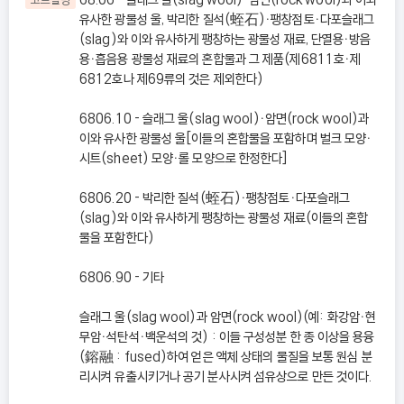
유사한 광물성 울, 박리한 질석(蛭石)ㆍ팽창점토ㆍ다포슬래그
(slag)와 이와 유사하게 팽창하는 광물성 재료, 단열용ㆍ방음
용ㆍ흡음용 광물성 재료의 혼합물과 그 제품(제6811호ㆍ제
6812호나 제69류의 것은 제외한다)
6806.10 - 슬래그 울(slag wool)ㆍ암면(rock wool)과
이와 유사한 광물성 울[이들의 혼합물을 포함하며 벌크 모양ㆍ
시트(sheet) 모양ㆍ롤 모양으로 한정한다]
6806.20 - 박리한 질석(蛭石)ㆍ팽창점토ㆍ다포슬래그
(slag)와 이와 유사하게 팽창하는 광물성 재료(이들의 혼합
물을 포함한다)
6806.90 - 기타
슬래그 울(slag wool)과 암면(rock wool)(예: 화강암ㆍ현
무암ㆍ석탄석ㆍ백운석의 것) : 이들 구성성분 한 종 이상을 용융
(鎔融 : fused)하여 얻은 액체 상태의 물질을 보통 원심 분
리시켜 유출시키거나 공기 분사시켜 섬유상으로 만든 것이다.