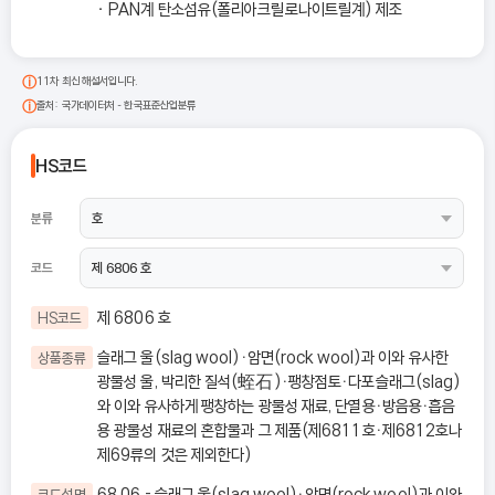
PAN계 탄소섬유(폴리아크릴로나이트릴계) 제조
11차 최신 해설서입니다.
출처: 국가데이터처 - 한국표준산업분류
HS코드
분류
코드
제 6806 호
HS코드
슬래그 울(slag wool)ㆍ암면(rock wool)과 이와 유사한
상품종류
광물성 울, 박리한 질석(蛭石)ㆍ팽창점토ㆍ다포슬래그(slag)
와 이와 유사하게 팽창하는 광물성 재료, 단열용ㆍ방음용ㆍ흡음
용 광물성 재료의 혼합물과 그 제품(제6811호ㆍ제6812호나
제69류의 것은 제외한다)
68.06 - 슬래그 울(slag wool)ㆍ암면(rock wool)과 이와
코드설명