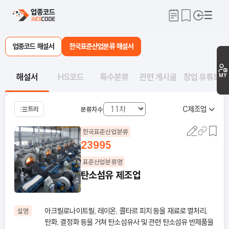
업종코드 해설서
한국표준산업분류 해설서
해설서
HS코드
특수분류
관련 게시글
창업 유튜브
MY
C
제조업
트리
분류차수
한국표준산업분류
23995
표준산업분류명
탄소섬유 제조업
아크릴로나이트릴, 레이온, 콜타르 피치 등을 재료로 열처리,
설명
탄화, 결정화 등을 거쳐 탄소섬유사 및 관련 탄소섬유 반제품을