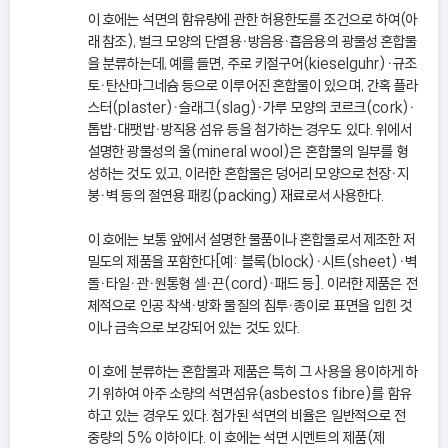
이 호에는 석면의 함유량에 관한 허용한도를 조건으로 하여(아
래 참조), 벌크 모양의 단열용ㆍ방음용ㆍ흡음용의 광물성 혼합물
을 분류하는데, 예를 들면, 주로 키절구어(kieselguhr)ㆍ규조
토ㆍ탄산마그네슘 등으로 이루어진 혼합물이 있으며, 간혹 플라
스터(plaster)ㆍ슬래그(slag)ㆍ가루 모양의 코르크(cork)ㆍ
톱밥ㆍ대팻밥ㆍ방직용 섬유 등을 첨가하는 경우도 있다. 위에서
설명한 광물성의 울(mineral wool)은 혼합물의 일부를 형
성하는 것도 있고, 이러한 혼합물은 덩어리 모양으로 천장ㆍ지
붕ㆍ벽 등의 절연용 패킹(packing) 재료로서 사용한다.
이 호에는 보통 앞에서 설명한 물품이나 혼합물로서 제조한 저
밀도의 제품을 포함한다[예: 블록(block)ㆍ시트(sheet)ㆍ벽
돌ㆍ타일ㆍ관ㆍ원통형 셀ㆍ끈(cord)ㆍ패드 등]. 이러한 제품은 전
체적으로 인공 착색ㆍ방화 물질의 침투ㆍ종이로 표면을 입힌 것
이나 금속으로 보강되어 있는 것도 있다.
이 호에 분류하는 혼합물과 제품은 특히 그 사용을 용이하게 하
기 위하여 아주 소량의 석면섬유(asbestos fibre)를 함유
하고 있는 경우도 있다. 첨가된 석면의 비율은 일반적으로 전
중량의 5% 이하이다. 이 호에는 석면 시멘트의 제품(제