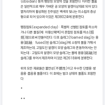
(obsidian) 등의 팽창된 모양의 것을 포함한다. 이러한 물품
은 일반적으로 매우 가벼운 공 모양의 알갱이상태로 되어 있다.
열처리하여 활성화된 진주암은 백색의 빛나는 미소립의 층상
형으로 되어 있으며 이것은 제3802호에 분류한다.
팽창점토(expanded clay) : 특별히 선별된 점토를 하소하
거나 다른 물질(예: 아황산폐액)이 혼합된 점토를 하소(煆
燒)함으로써 만들어진다. 다포 슬래그(foamed slag)는 용
융(鎔融 : fused)된 슬래그(slag)에 소량의 물을 가해서
제조하는데, 고밀도인 알갱이 모양 슬래그와 혼동하여서는 안
되는데 ; 고밀도의 알갱이 모양 슬래그는 물에 용융(鎔融)된
슬래그를 부어서 제조하며 이것은 제2618호에 분류한다.
위의 모든 재료들은 불연성(不燃性)이고 우수한 단열용ㆍ방
음용ㆍ흡음용 물품이다. 이 호에는 벌크 상태의 물품도 포함한
다.
*
* *