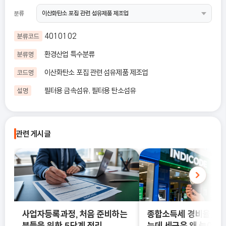
분류
4010102
분류코드
환경산업 특수분류
분류명
이산화탄소 포집 관련 섬유제품 제조업
코드명
필터용 금속섬유, 필터용 탄소섬유
설명
관련 게시글
사업자등록과정, 처음 준비하는
종합소득세 경비율, 수
분들을 위한 5단계 정리
는데 세금은 왜 늘어날