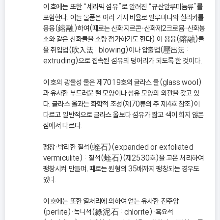
이 호에는 또한 “세라믹 섬유”로 알려진 “규산알루미늄류”를
포함한다. 이들 물품은 여러 가지 비율로 알루미나와 실리카를
용융(鎔融)하여(때로는 산화지르콘ㆍ산화제2크로뮴ㆍ산화붕
소와 같은 산화물을 소량 첨가하기도 한다) 이 용융(鎔融)물
을 취입법(吹入法 : blowing)이나 압출법(壓出法 :
extruding)으로 집속된 섬유의 덩어리가 되도록 한 것이다.
이 호의 광물성 울은 제7019호의 글라스 울(glass wool)
과 유사한 부드러운 털 모양이나 섬유 모양의 외관을 갖고 있
다. 글라스 울과는 화학적 조성(제70류의 주 제4호 참조)이
다르고 일반적으로 글라스 울보다 섬유가 짧고 색이 희지 않은
점에서 다르다.
팽창ㆍ박리한 질석(蛭石)(expanded or exfoliated
vermiculite) : 질석(蛭石)(제2530호)을 고온 처리하여
팽창시켜 만들며, 때로는 원형의 35배까지 팽창되는 경우도
있다.
이 호에는 또한 열처리에 의하여 얻는 유사한 진주암
(perlite)ㆍ녹니석(綠泥石 : chlorite)ㆍ흑요석