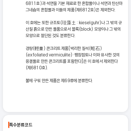
6811호)과 석면을 기본 재료로 한 혼합물이나 석면과 탄산마
그네슘의 혼합물과 이들의 제품(제6812호)은 제외한다.
이 호에는 또한 규조토(珪藻土 : kieselguhr)나 그 밖의 규
산질 흙으로 만든 물품으로서 블록(block) 모양이나 그 밖의
모양으로 절단된 것도 분류한다.
경량(輕量) 콘크리트 제품[박리한 질석(蛭石)
(exfoliated vermiculite)ㆍ팽창점토나 이와 유사한 것의
응결물로 만든 콘크리트를 포함한다]은 이 호에서 제외한다
(제6810호).
불에 구워 만든 제품은 제69류에 분류한다.
특수분류코드