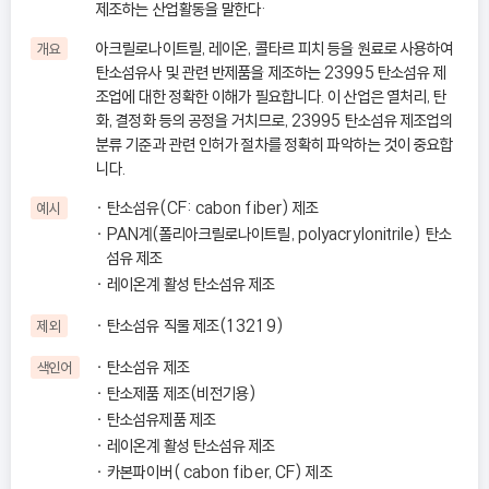
제조하는 산업활동을 말한다·
아크릴로나이트릴, 레이온, 콜타르 피치 등을 원료로 사용하여
개요
탄소섬유사 및 관련 반제품을 제조하는 23995 탄소섬유 제
조업에 대한 정확한 이해가 필요합니다. 이 산업은 열처리, 탄
화, 결정화 등의 공정을 거치므로, 23995 탄소섬유 제조업의
분류 기준과 관련 인허가 절차를 정확히 파악하는 것이 중요합
니다.
탄소섬유(CF: cabon fiber) 제조
예시
PAN계(폴리아크릴로나이트릴, polyacrylonitrile) 탄소
섬유 제조
레이온계 활성 탄소섬유 제조
탄소섬유 직물 제조(13219)
제외
탄소섬유 제조
색인어
탄소제품 제조(비전기용)
탄소섬유제품 제조
레이온계 활성 탄소섬유 제조
카본파이버( cabon fiber, CF) 제조