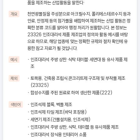
품을 제조하는 산업활동을 말한다·
천연광물질을 주성분으로 아크릴수지, 폴리에스테르수지 등과
개요
안료, 안정제 등의 첨가물을 배합하여 제조하는 산업 활동은 정
확한 분류 코드를 알아야 행정 처리가 원활합니다. 본 정보는
23326 인조대리석 제품 제조업의 정의와 활동 예시를 바탕
으로 하므로, 해당 업종에 맞는 정확한 규제와 절차 확인에 유
용한 참고 자료가 될 것입니다.
인조대리석 주방 상판·식탁 테이블·세면대 등 유사 제품 제
예시
조
토목용, 건축용 조립식 콘크리트제 구조재 및 부착물 제조
제외
(23325)
합성수지를 주된 원료로 하여 생산한 제품(222)
인조석제 블록, 벽돌 제조
색인어
인조석제 타일 제조(바닥 포장용)
세면기 제조(건물설치용, 인조석제)
인조대리석 주방 상판, 식탁, 테이블 등 유사제품 제조
인조대리석 장식용 인테리어 소품