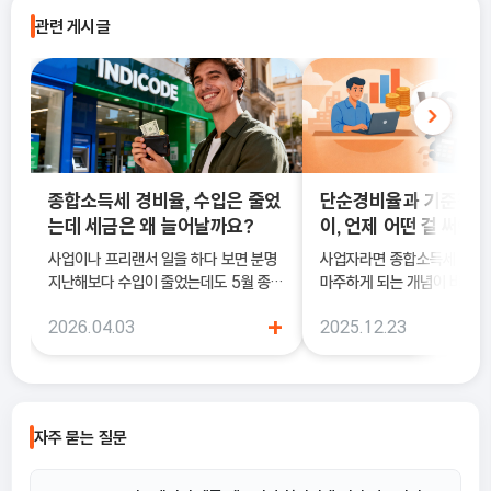
관련 게시글
종합소득세 경비율, 수입은 줄었
단순경비율과 기준경비
는데 세금은 왜 늘어날까요?
이, 언제 어떤 걸 써야 
사업이나 프리랜서 일을 하다 보면 분명
사업자라면 종합소득세 신고 
지난해보다 수입이 줄었는데도 5월 종합
마주하게 되는 개념이 바로 
소득세 신고 안내문을 받아보고 세금이
과 기준경비율입니다. 하지만
+
2026.04.03
2025.12.23
더 늘어난 것처럼 느껴질 때가 있어요. 이
에서는 이 두 가지의 차이를 
럴 때 가장 먼저 살펴봐야 하는 것이 바로
하지 못한 채 “편해 보이는 
종합소득세 경비율이에요.
선택했다가, 세금 부담이 오
나 신고 오류로 이어지는 경우
습니다. 이 글에서는 단순경비율과 기준
자주 묻는 질문
경비율의 개념부터, 어떤 경우
식을 선택해야 유리한지까지 
으로 정리합니다.