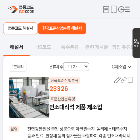
업종코드 해설서
한국표준산업분류 해설서
해설서
HS코드
특수분류
관련 게시글
창업 유튜브
MY
C
제조업
트리
분류차수
한국표준산업분류
23326
표준산업분류명
인조대리석 제품 제조업
천연광물질을 주된 성분으로 아크릴수지, 폴리에스테르수지
설명
등과 안료, 안정제 등의 첨가물을 배합하여 각종 인조대리석 제