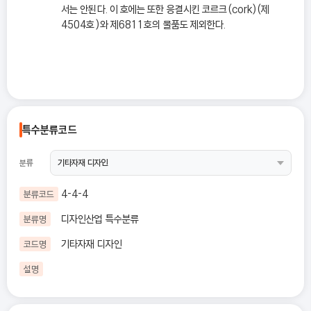
서는 안된다. 이 호에는 또한 응결시킨 코르크(cork)(제
4504호)와 제6811호의 물품도 제외한다.
특수분류코드
분류
4-4-4
분류코드
디자인산업 특수분류
분류명
기타자재 디자인
코드명
설명