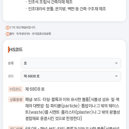
인조석 조립식 건축자재 제조
인조대리석 문틀, 문지방, 벽판 등 건축 구조재 제조
11차 최신 해설서입니다.
출처: 국가데이터처 - 한국표준산업분류
HS코드
분류
코드
제 6808 호
HS코드
패널ㆍ보드ㆍ타일ㆍ블록과 이와 유사한 물품[식물성 섬유ㆍ짚ㆍ목
상품종류
재의 대팻밥ㆍ칩ㆍ파티클(particle)ㆍ톱밥이나 그 밖의 웨이스
트(waste)를 시멘트ㆍ플라스터(plaster)나 그 밖의 광물성
결합재로 응결시킨 것으로 한정한다]
68.08 - 패널ㆍ보드ㆍ타일ㆍ블록과 이와 유사한 물품[식물성섬
코드설명