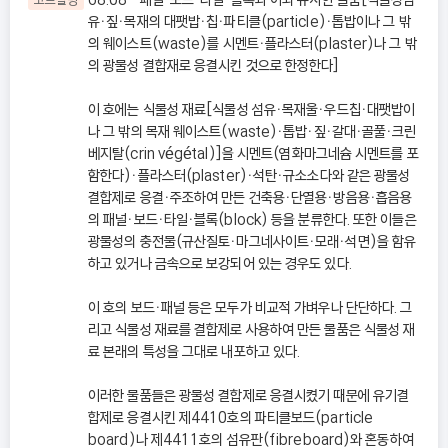
유ㆍ짚ㆍ목재의 대팻밥ㆍ칩ㆍ파티클(particle)ㆍ톱밥이나 그 밖
의 웨이스트(waste)를 시멘트ㆍ플라스터(plaster)나 그 밖
의 광물성 결합재로 응결시킨 것으로 한정한다]
이 호에는 식물성 재료[식물성 섬유ㆍ목재울ㆍ우드칩ㆍ대팻밥이
나 그 밖의 목재 웨이스트(waste)ㆍ톱밥ㆍ짚ㆍ갈대ㆍ골풀ㆍ크린
베지탈(crin végétal)]을 시멘트(염화마그네슘 시멘트를 포
함한다)ㆍ플라스터(plaster)ㆍ석탄ㆍ규소소다와 같은 광물성
결합제로 응결ㆍ주조하여 만든 건축용ㆍ단열용ㆍ방음용ㆍ흡음용
의 패널ㆍ보드ㆍ타일ㆍ블록(block) 등을 분류한다. 또한 이들은
광물성의 충전물(규산질토ㆍ마그네사이트ㆍ모래ㆍ석면)을 함유
하고 있거나 금속으로 보강되어 있는 경우도 있다.
이 호의 보드ㆍ패널 등은 모두가 비교적 가벼우나 단단하다. 그
리고 식물성 재료를 결합제로 사용하여 만든 물품은 식물성 재
료 본래의 특성을 그대로 내포하고 있다.
이러한 물품들은 광물성 결합제로 응결시켰기 때문에 유기결
합제로 응결시킨 제4410호의 파티클보드(particle
board)나 제4411호의 섬유판(fibreboard)와 혼동하여