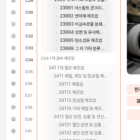
도매 및 소매업(45~47)
C29
기타 기계 및 장비 제조업
G
23991 아스팔트 콘크리트 및 혼합제품 제조업
운수 및 창고업(49~52)
C30
자동차 및 트레일러 제조업
H
23992 연마재 제조업
23993 비금속광물 분쇄물 생산업
숙박 및 음식점업(55~56)
C31
기타 운송장비 제조업
I
23994 암면 및 유사제품 제조업
정보통신업(58~63)
C32
가구 제조업
J
23995 탄소섬유 제조업
금융 및 보험업(64~66)
C33
기타 제품 제조업
K
23999 그 외 기타 분류 안된 비금속 광물제품 제조업
C24 1차 금속 제조업
부동산업(68)
C34
산업용 기계 및 장비 수리업
L
241 1차 철강 제조업
전문, 과학 및 기술 서비스업(70~73)
D35
전기, 가스, 증기 및 공기조절 공급업
M
2411 제철, 제강 및 합금철 제조업
사업시설 관리, 사업 지원 및 임대 서비스업(74~76)
E36
수도업
N
24111 제철업
한
24112 제강업
공공행정, 국방 및 사회보장 행정(84)
E37
하수, 폐수 및 분뇨 처리업
O
24113 합금철 제조업
교육 서비스업(85)
E38
폐기물 수집, 운반, 처리 및 원료 재생업
P
24119 기타 제철 및 제강업
2412 철강 압연, 압출 및 연신제품 제조업
보건업 및 사회복지 서비스업(86~87)
E39
환경 정화 및 복원업
Q
24121 열간 압연 및 압출 제품 제조업
예술, 스포츠 및 여가관련 서비스업(90~91)
F41
종합 건설업
R
24122 냉간 압연 및 압출 제품 제조업