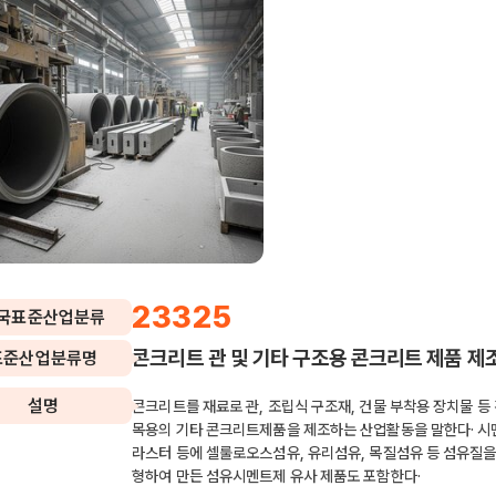
23325
국표준산업분류
콘크리트 관 및 기타 구조용 콘크리트 제품 제
표준산업분류명
설명
콘크리트를 재료로 관, 조립식 구조재, 건물 부착용 장치물 등
목용의 기타 콘크리트제품을 제조하는 산업활동을 말한다· 시멘
라스터 등에 셀룰로오스섬유, 유리섬유, 목질섬유 등 섬유질을
형하여 만든 섬유시멘트제 유사 제품도 포함한다·