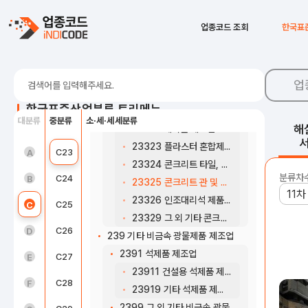
23239 기타 건축용 비내화 요업제품 제조업
233 시멘트, 석회, 플라스터 및 그 제품 제조업
C18
인쇄 및 기록매체 복제업
업종코드 조회
한국표
2331 시멘트, 석회 및 플라스터 제조업
C19
코크스, 연탄 및 석유정제품 제조업
23311 시멘트 제조업
C20
화학물질 및 화학제품 제조업; 의약품 제외
23312 석회 및 플라스터 제조업
업
2332 콘크리트, 레미콘 및 기타 시멘트, 플라스터 제품 제조업
C21
의료용 물질 및 의약품 제조업
한국표준산업분류 트리메뉴
23321 비내화 모르타르 제조업
대분류
중분류
소·세·세세분류
C22
고무 및 플라스틱제품 제조업
해
23322 레미콘 제조업
23323 플라스터 혼합제품 제조업
농업, 임업 및 어업(01~03)
C23
비금속 광물제품 제조업
A
23324 콘크리트 타일, 기와, 벽돌 및 블록 제조업
분류차
광업(05~08)
C24
1차 금속 제조업
B
23325 콘크리트 관 및 기타 구조용 콘크리트 제품 제조업
23326 인조대리석 제품 제조업
제조업(10~34)
C25
금속가공제품 제조업; 기계 및 가구 제외
C
23329 그 외 기타 콘크리트 제품 및 유사제품 제조업
전기, 가스, 증기 및 공기조절 공급업(35)
C26
전자부품, 컴퓨터, 영상, 음향 및 통신장비 제조업
D
239 기타 비금속 광물제품 제조업
2391 석제품 제조업
수도, 하수 및 폐기물 처리, 원료 재생업(36 ~ 39)
C27
의료, 정밀, 광학기기 및 시계 제조업
E
23911 건설용 석제품 제조업
건설업(41~42)
C28
전기장비 제조업
F
23919 기타 석제품 제조업
2399 그 외 기타 비금속 광물제품 제조업