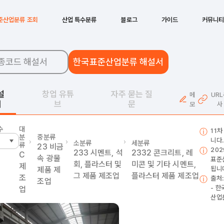
준산업분류 조회
산업 특수분류
블로그
가이드
커뮤니
종코드 해설서
한국표준산업분류 해설서
설
창업 유튜
자주 묻는 질
메
UR
서
브
문
모
사
수
대
11차
분
중분류
니다.
소분류
세분류
류
23
비금
202
233
시멘트, 석
2332
콘크리트, 레
C
속 광물
표준
회, 플라스터 및
미콘 및 기타 시멘트,
제
제품 제
됩니
그 제품 제조업
플라스터 제품 제조업
조
출처
조업
- 
업
산업