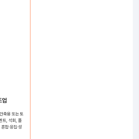
조업
 건축용 또는 토
트, 석회, 플
 혼합·응집·성