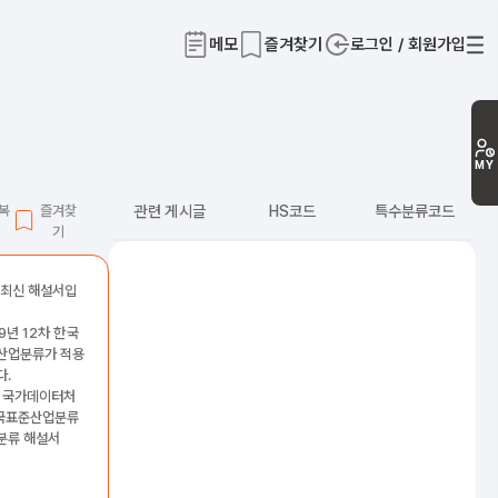
메모
즐겨찾기
로그인 / 회원가입
티
MY
L복
즐겨찾
관련 게시글
HS코드
특수분류코드
기
 최신 해설서입
9년 12차 한국
산업분류가 적용
다.
: 국가데이터처
한국표준산업분류
분류 해설서