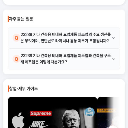
종합소득세 경비율이에요.
선택했다가, 세금 부담이 오
나 신고 오류로 이어지는 경우
습니다. 이 글에서는 단순경비율과 기준
자주 묻는 질문
경비율의 개념부터, 어떤 경우
식을 선택해야 유리한지까지 
으로 정리합니다.
23239 기타 건축용 비내화 요업제품 제조업의 주요 생산물
Q
은 무엇이며, 연탄난로 라이너나 홈통 제조가 포함됩니까?
네, 해당 산업은 각종 비금속 광물을 성형하고 구워 도관, 배관 연결
23239 기타 건축용 비내화 요업제품 제조업과 건축물 구조
A
Q
재 제조업은 어떻게 다른가요?
구류, 연탄난로 라이너 등을 생산하는 활동을 포함합니다. 따라서 연
탄난로 라이너와 홈통 제조는 모두 이 산업 활동의 예시에 명시적으
로 포함됩니다.
23239 기타 건축용 비내화 요업제품 제조업은 비금속 광물을 성형
A
·구워 도관, 배관 연결구류, 연탄난로 라이너, 설치용 물탱크 등을 생
창업·세무 가이드
산하는 데 중점을 둡니다. 반면, 건축물 구조재 제조업은 별도의 업
종으로 구분되며, 본 산업 해설에는 구조재 제조가 직접적인 생산 활
동 예시로 포함되어 있지 않습니다. 배관 연결구류 제조는 본 업종에
포함됩니다.