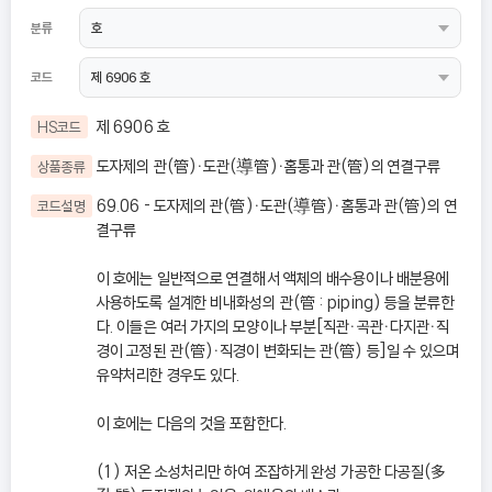
분류
코드
제 6906 호
HS코드
도자제의 관(管)ㆍ도관(導管)ㆍ홈통과 관(管)의 연결구류
상품종류
69.06 - 도자제의 관(管)ㆍ도관(導管)ㆍ홈통과 관(管)의 연
코드설명
결구류
이 호에는 일반적으로 연결해서 액체의 배수용이나 배분용에
사용하도록 설계한 비내화성의 관(管 : piping) 등을 분류한
다. 이들은 여러 가지의 모양이나 부분[직관ㆍ곡관ㆍ다지관ㆍ직
경이 고정된 관(管)ㆍ직경이 변화되는 관(管) 등]일 수 있으며
유약처리한 경우도 있다.
이 호에는 다음의 것을 포함한다.
(1) 저온 소성처리만 하여 조잡하게 완성 가공한 다공질(多