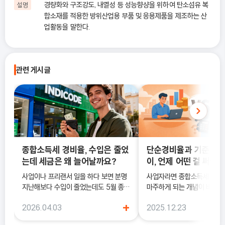
경량화와 구조강도, 내열성 등 성능향샹을 위하여 탄소섬유 복
설명
합소재를 적용한 방위산업용 부품 및 응용제품을 제조하는 산
업활동을 말한다.
관련 게시글
종합소득세 경비율, 수입은 줄었
단순경비율과 기준경비
는데 세금은 왜 늘어날까요?
이, 언제 어떤 걸 써야 
사업이나 프리랜서 일을 하다 보면 분명
사업자라면 종합소득세 신고 
지난해보다 수입이 줄었는데도 5월 종합
마주하게 되는 개념이 바로 
소득세 신고 안내문을 받아보고 세금이
과 기준경비율입니다. 하지만
+
2026.04.03
2025.12.23
더 늘어난 것처럼 느껴질 때가 있어요. 이
에서는 이 두 가지의 차이를 
럴 때 가장 먼저 살펴봐야 하는 것이 바로
하지 못한 채 “편해 보이는 