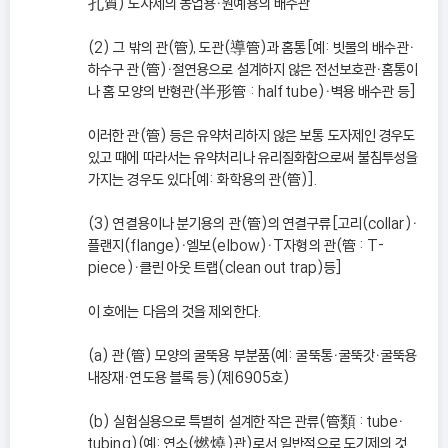
孔質) 도자제의 농업용ㆍ원예용의 배수관
(2) 그 밖의 관(管), 도관(導管)과 홈통[예: 빗물의 배수관ㆍ
하수구 관(管)ㆍ절연용으로 설계하지 않은 전선보호관ㆍ홈통이
나 홈 모양의 반형관(半形管 : half tube)ㆍ벽용 배수관 등]
이러한 관(管) 등은 유약처리하지 않은 보통 도자제인 경우도
있고 때에 따라서는 유약처리나 유리질화함으로써 불침투성을
가지는 경우도 있다[예: 화학용의 관(管)].
(3) 연결용이나 분기용의 관(管)의 연결구류[고리(collar)ㆍ
플랜지(flange)ㆍ엘보(elbow)ㆍT자형의 관(管 : T-
piece)ㆍ클린 아웃 트랩(clean out trap)등]
이 호에는 다음의 것을 제외한다.
(a) 관(管) 모양의 굴뚝용 부분품(예: 굴뚝통ㆍ굴뚝갓ㆍ굴뚝용
내장재ㆍ연도용 블록 등)(제6905호)
(b) 실험실용으로 특별히 설계한 작은 관류(管類 : tubeㆍ
tubing)(예: 연소(燃燒)관)로서 일반적으로 도기제의 것