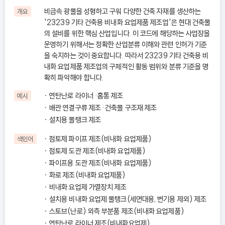
비금속 광물을 성형하고 구워 다양한 건축 자재를 생산하는
개요
'23239 기타 건축용 비내화 요업제품 제조업'은 현대 건축물
의 설비를 위한 핵심 산업입니다. 이 코드에 해당하는 사업장을
운영하기 위해서는 정확한 산업분류 이해와 관련 인허가 기준
을 숙지하는 것이 중요합니다. 따라서 23239 기타 건축용 비
내화 요업제품 제조업의 구체적인 활동 범위와 분류 기준을 명
확히 파악해야 합니다.
연탄난로 라이너 ·홈통 제조
예시
배관 연결구류 제조 ·건축물 구조재 제조
설치용 물탱크 제조
점토제 파이프 제조(비내화 요업제품)
색인어
점토제 도관 제조(비내화 요업제품)
파이프용 도관 제조(비내화 요업제품)
화로 제조(비내화 요업제품)
비내화 요업제 가열장치 제조
설치용 비내화 요업제 물탱크(세면대용, 변기용 제외) 제조
스토브(난로) 외측 부분품 제조(비내화 요업제품)
연탄난로 라이너 제조(비내화요업제)