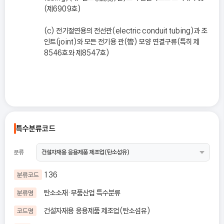
(제6909호)
(c) 전기절연용의 전선관(electric conduit tubing)과 조
인트(joint)와 모든 전기용 관(管) 모양 연결구류(특히 제
8546호와 제8547호)
특수분류코드
분류
136
분류코드
탄소소재·부품산업 특수분류
분류명
건설자재용 응용제품 제조업(탄소섬유)
코드명