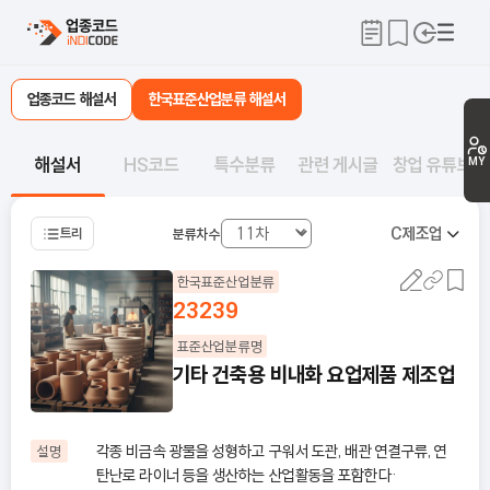
업종코드 해설서
한국표준산업분류 해설서
해설서
HS코드
특수분류
관련 게시글
창업 유튜브
MY
C
제조업
트리
분류차수
한국표준산업분류
23239
표준산업분류명
기타 건축용 비내화 요업제품 제조업
각종 비금속 광물을 성형하고 구워서 도관, 배관 연결구류, 연
설명
탄난로 라이너 등을 생산하는 산업활동을 포함한다·