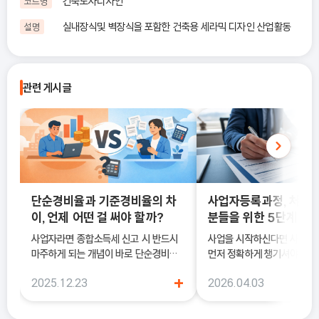
건축도자디자인
코드명
실내장식및 벽장식을 포함한 건축용 세라믹 디자인 산업활동
설명
관련 게시글
단순경비율과 기준경비율의 차
사업자등록과정, 처음
이, 언제 어떤 걸 써야 할까?
분들을 위한 5단계 정
사업자라면 종합소득세 신고 시 반드시
사업을 시작하신다면 사업
마주하게 되는 개념이 바로 단순경비율
먼저 정확하게 챙기셔야 해요
과 기준경비율입니다. 하지만 실제 현장
록은 단순히 서류를 내는 절차
+
2025.12.23
2026.04.03
에서는 이 두 가지의 차이를 정확히 이해
국세청에 정식으로 사업을 
하지 못한 채 “편해 보이는 방식”으로
알리는 과정이기 때문이에요.
선택했다가, 세금 부담이 오히려 커지거