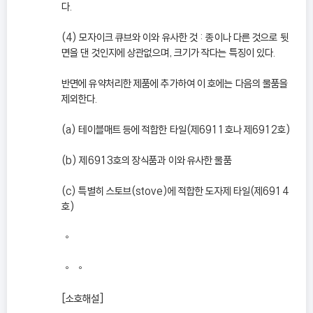
다.
(4) 모자이크 큐브와 이와 유사한 것 : 종이나 다른 것으로 뒷
면을 댄 것인지에 상관없으며, 크기가 작다는 특징이 있다.
반면에 유약처리한 제품에 추가하여 이 호에는 다음의 물품을
제외한다.
(a) 테이블매트 등에 적합한 타일(제6911호나 제6912호)
(b) 제6913호의 장식품과 이와 유사한 물품
(c) 특별히 스토브(stove)에 적합한 도자제 타일(제6914
호)
◦
◦ ◦
[소호해설]