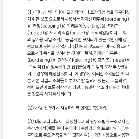
(1) 피니싱 세라믹[예: 표면작업이나 포장작업 등을 마무리짓
기 위한 보조 요소로서 사용하는 경계선 테두름(bordering)
용ㆍ캐핑(capping)용ㆍ걸레받이(skirting)용ㆍ프리즈
(frieze)용ㆍ모서리 작업(angle)용ㆍ구석작업용이나 그 밖
의 깔기용 타일 조각] : 둥글게 한 모서리가 있는 것인지에 상
관없으며, 평평하지 않거나 삼차원의 것으로서, 마무리용 조각
으로서의 특성을 부여하는 것이다. 특히, 경계선 테두름
(bordering)용ㆍ걸레받이(skirting)용ㆍ프리즈(frieze)용
ㆍ구석 작업용ㆍ장식을 위한 삽입물용과 그 밖의 도자 부속물용
이 그 경우에 해당할 것이다. 이 경우에, 이러한 조각들은 또 다
른 기본 타일과 조화를 이루어야 할 필요가 있는데, 그들의 적
정한 표면이 보통 정상적인 타일과 동일한 색조와 마무리 형태
를 갖도록 하기 위해서이다.
(2) 사용 전 쪼개서 사용하도록 설계된 복합타일
(3) 테라코타 피복재 : 다양한 크기의 단위조립식 구조로서 건
축산업에서(예를 들어 수직이나 수평의 금속 프로파일에 금속
클립으로 주요 건축물 벽에 고정하여) 내외장식용으로 사용한