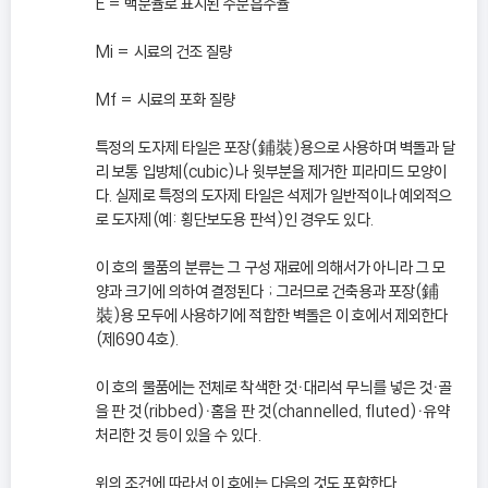
E = 백분율로 표시된 수분흡수율
Mi = 시료의 건조 질량
Mf = 시료의 포화 질량
특정의 도자제 타일은 포장(鋪裝)용으로 사용하며 벽돌과 달
리 보통 입방체(cubic)나 윗부분을 제거한 피라미드 모양이
다. 실제로 특정의 도자제 타일은 석제가 일반적이나 예외적으
로 도자제(예: 횡단보도용 판석)인 경우도 있다.
이 호의 물품의 분류는 그 구성 재료에 의해서가 아니라 그 모
양과 크기에 의하여 결정된다 ; 그러므로 건축용과 포장(鋪
裝)용 모두에 사용하기에 적합한 벽돌은 이 호에서 제외한다
(제6904호).
이 호의 물품에는 전체로 착색한 것ㆍ대리석 무늬를 넣은 것ㆍ골
을 판 것(ribbed)ㆍ홈을 판 것(channelled, fluted)ㆍ유약
처리한 것 등이 있을 수 있다.
위의 조건에 따라서 이 호에는 다음의 것도 포함한다.