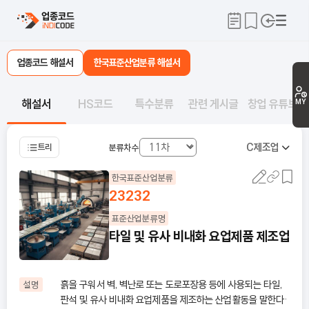
업종코드 해설서
한국표준산업분류 해설서
해설서
HS코드
특수분류
관련 게시글
창업 유튜브
MY
C
제조업
트리
분류차수
한국표준산업분류
23232
표준산업분류명
타일 및 유사 비내화 요업제품 제조업
흙을 구워서 벽, 벽난로 또는 도로포장용 등에 사용되는 타일,
설명
판석 및 유사 비내화 요업제품을 제조하는 산업활동을 말한다·