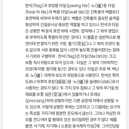
판석(flag)과 포장용 타일(paving tile)ㆍ노(爐)용 타일
(hearth tile)과 벽용 타일(wall tile)은 건축용의 벽돌보다
표면적에 비하여 두께가 얇다. 벽돌은 건축물의 중요한 골격을
형성하여 건설공사상 중요한 역할을 하고 있으나 판석과 타일
은 성형한 벽 등의 표면 위에 시멘트ㆍ접착제나 그 밖의 방법으
로 부착하도록 특별하게 만든 것이다. 이 물품은 일반적으로 평
면이며 연결하기 위한 구멍, 돌기(突起)나 그 밖의 모양이 필
요 없으며 서로 중복됨 없이 나란히 놓도록 만들어졌다는 점에
서 기와와 구별하며 ; 판석(flag)은 타일(tile)보다는 크고,
보통 직사각형으로 되어 있으며 ; 타일은 그 밖의 기하학적인
모양(육각형ㆍ팔각형 등)인 경우도 있다. 타일은 주로 벽ㆍ벽난
로ㆍ노(爐)ㆍ마루와 보도의 외장용으로 사용한다. 판석은 특히
도로나 마루의 포장(鋪裝)용ㆍ노(爐)용 슬래브(slab)로서
사용하는 경우가 많다. 두 가지 모두 점토나 그 밖의 무기질 원
재료를 보통 실온(室溫)에서 압출하거나 프레싱
(pressing)하여 성형하지만, 다른 공정에 의해서 성형할 수
도 있으며, 이렇게 성형한 후에는 건조하고 그 다음에는 요구하
는 특성을 가지기에 충분한 온도에서 굽는다. 그러나 격심한 마
모를 견디어야 할 형태의 것은 유리질화한 경우가 많다. 예를
들면, 석기제, 자기제나 소결된 동석제의 타일[예: 그라인딩밀