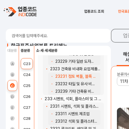
23199 그 외 기타 유리제품 제조업
232 내화, 비내화 요업제품 제조업
C18
인쇄 및 기록매체 복제업
업종코드 조회
한국표
2321 내화 요업제품 제조업
C19
코크스, 연탄 및 석유정제품 제조업
23211 정형 내화 요업제품 제조업
C20
화학물질 및 화학제품 제조업; 의약품 제외
23212 부정형 내화 요업제품 제조업
업
2322 비내화 일반도자기 제조업
C21
의료용 물질 및 의약품 제조업
한국표준산업분류 트리메뉴
23221 가정용 및 장식용 도자기 제조업
대분류
중분류
소·세·세세분류
C22
고무 및 플라스틱제품 제조업
해
23222 위생용 및 산업용 도자기 제조업
23229 기타 일반 도자기 제조업
농업, 임업 및 어업(01~03)
C23
비금속 광물제품 제조업
A
2323 건축용 비내화 요업제품 제조업
분류차
광업(05~08)
C24
1차 금속 제조업
B
23231 점토 벽돌, 블록 및 유사 비내화 요업제품 제조업
23232 타일 및 유사 비내화 요업제품 제조업
제조업(10~34)
C25
금속가공제품 제조업; 기계 및 가구 제외
C
23239 기타 건축용 비내화 요업제품 제조업
전기, 가스, 증기 및 공기조절 공급업(35)
C26
전자부품, 컴퓨터, 영상, 음향 및 통신장비 제조업
D
233 시멘트, 석회, 플라스터 및 그 제품 제조업
2331 시멘트, 석회 및 플라스터 제조업
수도, 하수 및 폐기물 처리, 원료 재생업(36 ~ 39)
C27
의료, 정밀, 광학기기 및 시계 제조업
E
23311 시멘트 제조업
건설업(41~42)
C28
전기장비 제조업
F
23312 석회 및 플라스터 제조업
2332 콘크리트, 레미콘 및 기타 시멘트, 플라스터 제품 제조업