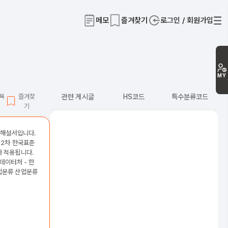
메모
즐겨찾기
로그인 / 회원가입
티
MY
L복
즐겨찾
관련 게시글
HS코드
특수분류코드
기
신 해설서입니다.
12차 한국표준
 적용됩니다.
데이터처 - 한
업분류 산업분류