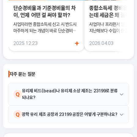
단순경비율과 기준경비율의 차
종합소득세 경비율, 수
이, 언제 어떤 걸 써야 할까?
는데 세금은 왜 늘어날
사업자라면 종합소득세 신고 시 반드시
사업이나 프리랜서 일을 하다
마주하게 되는 개념이 바로 단순경비율
지난해보다 수입이 줄었는데도
과 기준경비율입니다. 하지만 실제 현장
소득세 신고 안내문을 받아보
+
2025.12.23
2026.04.03
에서는 이 두 가지의 차이를 정확히 이해
더 늘어난 것처럼 느껴질 때가
하지 못한 채 “편해 보이는 방식”으로
럴 때 가장 먼저 살펴봐야 하
선택했다가, 세금 부담이 오히려 커지거
종합소득세 경비율이에요.
나 신고 오류로 이어지는 경우도 적지 않
습니다. 이 글에서는 단순경비율과 기준
자주 묻는 질문
경비율의 개념부터, 어떤 경우에 어떤 방
식을 선택해야 유리한지까지 실무 기준
으로 정리합니다.
유리제 비드(bead)나 유리제 소상 제조는 23199로 분류
Q
되나요?
네, 유리제 비드(bead) 제조 및 유리제 소상(모조 신변 장신품 제
A
Q
광학 유리 제조 공장과 23199 공장은 어떻게 구분하나요?
외) 제조는 23199 그 외 기타 유리제품 제조업의 활동 예시에 명시
되어 있으므로 해당 코드로 분류됩니다.
광학 유리 및 판유리, 구, 봉, 관, 슬래브, 괴 등 각종 형태의 1차 유리
A