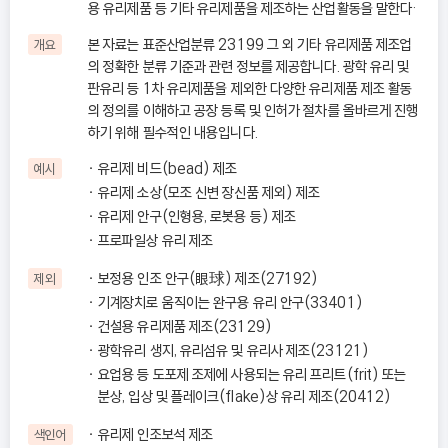
용 유리제품 등 기타 유리제품을 제조하는 산업활동을 말한다·
본 자료는 표준산업분류 23199 그 외 기타 유리제품 제조업
개요
의 정확한 분류 기준과 관련 정보를 제공합니다. 광학 유리 및
판유리 등 1차 유리제품을 제외한 다양한 유리제품 제조 활동
의 정의를 이해하고 공장 등록 및 인허가 절차를 올바르게 진행
하기 위해 필수적인 내용입니다.
유리제 비드(bead) 제조
예시
유리제 소상(모조 신변 장신품 제외) 제조
유리제 안구(인형용, 로봇용 등) 제조
프로파일상 유리 제조
보정용 인조 안구(眼球) 제조(27192)
제외
기계장치로 움직이는 완구용 유리 안구(33401)
건설용 유리제품 제조(23129)
광학유리 생지, 유리섬유 및 유리사 제조(23121)
요업용 등 도포제 조제에 사용되는 유리 프리트(frit) 또는
분상, 입상 및 플레이크(flake)상 유리 제조(20412)
유리제 인조보석 제조
색인어