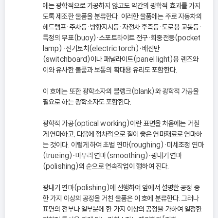
에는 광학적으로 가공하지 않고도 약간의 광학적 효과를 가지
도록 제조한 물품을 분류한다. 이러한 물품에는 주로 자동차의
헤드램프ㆍ주차등ㆍ방향지시등ㆍ자전차 후측등ㆍ도로용 교통등ㆍ
특정의 부표(buoy)ㆍ스포트라이트 전구ㆍ회중전등(pocket
lamp)ㆍ전기토치(electric torch)ㆍ배전반
(switchboard)이나 패널라이트(panel light)용 렌즈와
이와 유사한 물품과 보통의 확대용 유리도 포함한다.
이 호에는 또한 광학소자의 블랭크(blank)와 광학적 가공을
필요로 하는 광학소자도 포함한다.
광학적 가공(optical working)이란 표면을 처음에는 거칠
게 연마하고, 다음에 점차적으로 질이 좋은 연마재료로 연마하
는 것이다. 이렇게 하여 초벌 연마(roughing)ㆍ미세조정 연마
(trueing)ㆍ마무리 연마(smoothing)ㆍ광내기 연마
(polishing)의 순으로 연속작업이 행하여 진다.
광내기 연마(polishing)에 선행하여 앞에서 설명한 공정 중
한 가지 이상의 공정을 거친 물품은 이 호에 분류한다. 그러나
표면의 전부나 일부분에 한 가지 이상의 공정을 가하여 일정한