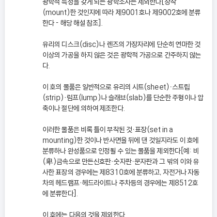
광학적 특성을 갖게 되는 광학소자는 제외한다[장착
(mount)한 것인지에 따라 제9001호나 제9002호에 분류
한다 - 해당 해설 참조].
유리의 디스크(disc)나 렌즈의 가장자리에 단순히 연마한 것
이상의 가공을 하지 않은 것은 광학적 가공으로 간주하지 않는
다.
이 호의 물품은 일반적으로 유리의 시트(sheet)ㆍ스트립
(strip)ㆍ럼프(lump)나 슬래브(slab)를 단순한 주형이나 압
축이나 절단에 의하여 제조한다.
이러한 물품은 비록 틀이 부착된 것ㆍ표장(set in a
mounting)한 것이나 반사면을 뒤에 댄 것일지라도 이 호에
분류하나 완성품으로 인정될 수 있는 물품을 제외한다[예: 비
(卑)금속으로 만든신호판ㆍ숫자판ㆍ문자판과 그 밖의 이와 유
사한 표장의 경우에는 제8310호에 분류하고, 자전거나 자동
차의 헤드램프ㆍ헤드라이트나 주차등의 경우에는 제8512호
에 분류한다].
이 호에는 다음의 것을 제외한다.