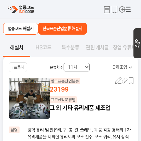
업종코드 해설서
한국표준산업분류 해설서
해설서
HS코드
특수분류
관련 게시글
창업 유튜브
MY
C
제조업
트리
분류차수
한국표준산업분류
23199
표준산업분류명
그 외 기타 유리제품 제조업
광학 유리 및 판유리, 구, 봉, 관, 슬래브, 괴 등 각종 형태의 1차
설명
유리제품을 제외한 유리제의 모조 진주, 모조 귀석, 유사 장식