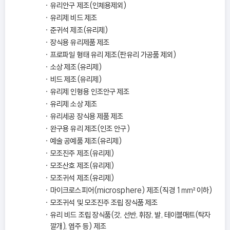
유리안구 제조(인체용제외)
유리제 비드 제조
준귀석 제조(유리제)
장식용 유리제품 제조
프로파일 형태 유리 제조(판유리 가공품 제외)
소상 제조(유리제)
비드 제조(유리제)
유리제 인형용 인조안구 제조
유리제 소상 제조
유리세공 장식용 제품 제조
완구용 유리 제조(인조 안구)
예술 공예품 제조(유리제)
모조진주 제조(유리제)
모조산호 제조(유리제)
모조귀석 제조(유리제)
마이크로스피어(microsphere) 제조(직경 1㎟ 이하)
모조귀석 및 모조진주 조립 장식품 제조
유리 비드 조립 장식품(갓, 선반, 휘장, 발, 테이블매트(탁자
깔개), 염주 등) 제조