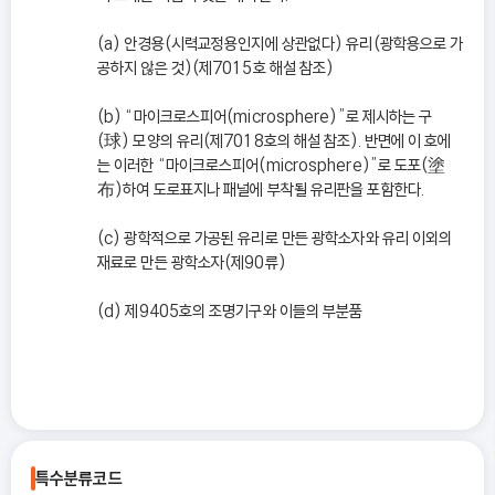
(a) 안경용(시력교정용인지에 상관없다) 유리(광학용으로 가
공하지 않은 것)(제7015호 해설 참조)
(b) “마이크로스피어(microsphere)”로 제시하는 구
(球) 모양의 유리(제7018호의 해설 참조). 반면에 이 호에
는 이러한 “마이크로스피어(microsphere)”로 도포(塗
布)하여 도로표지나 패널에 부착될 유리판을 포함한다.
(c) 광학적으로 가공된 유리로 만든 광학소자와 유리 이외의
재료로 만든 광학소자(제90류)
(d) 제9405호의 조명기구와 이들의 부분품
특수분류코드