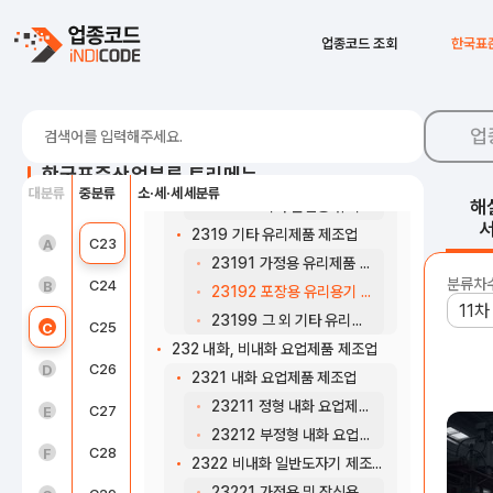
2311 판유리 및 판유리 가공품 제조업
23111 판유리 제조업
C18
인쇄 및 기록매체 복제업
업종코드 조회
한국표
23112 안전유리 제조업
C19
코크스, 연탄 및 석유정제품 제조업
23119 기타 판유리 가공품 제조업
C20
화학물질 및 화학제품 제조업; 의약품 제외
2312 산업용 유리 제조업
업
23121 1차 유리제품, 유리섬유 및 광학용 유리 제조업
C21
의료용 물질 및 의약품 제조업
한국표준산업분류 트리메뉴
23122 디스플레이 장치용 유리 제조업
대분류
중분류
소·세·세세분류
C22
고무 및 플라스틱제품 제조업
해
23129 기타 산업용 유리제품 제조업
2319 기타 유리제품 제조업
농업, 임업 및 어업(01~03)
C23
비금속 광물제품 제조업
A
23191 가정용 유리제품 제조업
분류차
광업(05~08)
C24
1차 금속 제조업
B
23192 포장용 유리용기 제조업
23199 그 외 기타 유리제품 제조업
제조업(10~34)
C25
금속가공제품 제조업; 기계 및 가구 제외
C
232 내화, 비내화 요업제품 제조업
전기, 가스, 증기 및 공기조절 공급업(35)
C26
전자부품, 컴퓨터, 영상, 음향 및 통신장비 제조업
D
2321 내화 요업제품 제조업
23211 정형 내화 요업제품 제조업
수도, 하수 및 폐기물 처리, 원료 재생업(36 ~ 39)
C27
의료, 정밀, 광학기기 및 시계 제조업
E
23212 부정형 내화 요업제품 제조업
건설업(41~42)
C28
전기장비 제조업
F
2322 비내화 일반도자기 제조업
23221 가정용 및 장식용 도자기 제조업