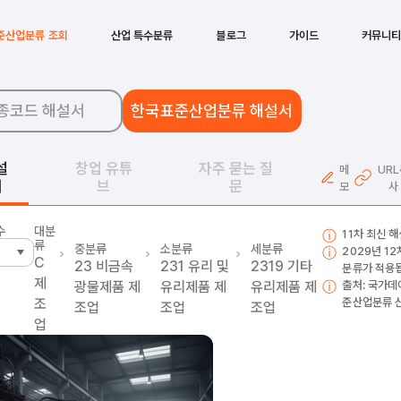
준산업분류 조회
산업 특수분류
블로그
가이드
커뮤니
종코드 해설서
한국표준산업분류 해설서
설
창업 유튜
자주 묻는 질
메
UR
서
브
문
모
사
수
대분
11차 최신 
류
중분류
소분류
세분류
2029년 1
C
23
비금속
231
유리 및
2319
기타
분류가 적용
제
광물제품 제
유리제품 제
유리제품 제
출처: 국가데
조
준산업분류 
조업
조업
조업
업