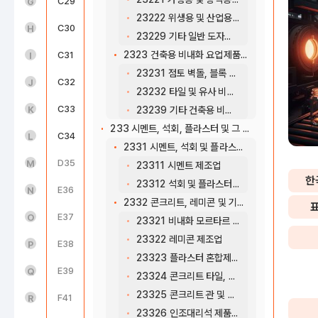
도매 및 소매업(45~47)
C29
기타 기계 및 장비 제조업
G
23222 위생용 및 산업용 도자기 제조업
운수 및 창고업(49~52)
C30
자동차 및 트레일러 제조업
H
23229 기타 일반 도자기 제조업
2323 건축용 비내화 요업제품 제조업
숙박 및 음식점업(55~56)
C31
기타 운송장비 제조업
I
23231 점토 벽돌, 블록 및 유사 비내화 요업제품 제조업
정보통신업(58~63)
C32
가구 제조업
J
23232 타일 및 유사 비내화 요업제품 제조업
금융 및 보험업(64~66)
C33
기타 제품 제조업
K
23239 기타 건축용 비내화 요업제품 제조업
233 시멘트, 석회, 플라스터 및 그 제품 제조업
부동산업(68)
C34
산업용 기계 및 장비 수리업
L
2331 시멘트, 석회 및 플라스터 제조업
전문, 과학 및 기술 서비스업(70~73)
D35
전기, 가스, 증기 및 공기조절 공급업
M
23311 시멘트 제조업
한
23312 석회 및 플라스터 제조업
사업시설 관리, 사업 지원 및 임대 서비스업(74~76)
E36
수도업
N
2332 콘크리트, 레미콘 및 기타 시멘트, 플라스터 제품 제조업
공공행정, 국방 및 사회보장 행정(84)
E37
하수, 폐수 및 분뇨 처리업
O
23321 비내화 모르타르 제조업
23322 레미콘 제조업
교육 서비스업(85)
E38
폐기물 수집, 운반, 처리 및 원료 재생업
P
23323 플라스터 혼합제품 제조업
보건업 및 사회복지 서비스업(86~87)
E39
환경 정화 및 복원업
Q
23324 콘크리트 타일, 기와, 벽돌 및 블록 제조업
23325 콘크리트 관 및 기타 구조용 콘크리트 제품 제조업
예술, 스포츠 및 여가관련 서비스업(90~91)
F41
종합 건설업
R
23326 인조대리석 제품 제조업