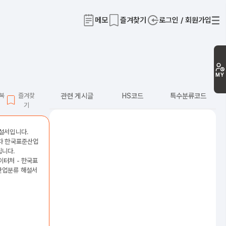
메모
즐겨찾기
로그인 / 회원가입
티
MY
L복
즐겨찾
관련 게시글
HS코드
특수분류코드
기
해설서입니다.
2차 한국표준산업
됩니다.
이터처 - 한국표
산업분류 해설서