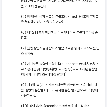
상태 귀금속 혼합물로서 치료용이나 예방용으로 사용하는 것
은 이 호에 분류한다.
(5) 의약용의 복합 식물성 추출물(extract)(식물의 혼합물
을 처리하여 얻은 것을 포함한다)
(6) 제1211호에 해당하는 식물이나 식물 부분의 의약용 혼
합물
(7) 천연 광천수를 증발시켜 얻은 의약용 염과 이와 유사한 인
조 조제품
(8) 염천수를 농축한 물(예: Kreuznach물)로서 치료용으
로 사용하는 것ㆍ약탕용(황탕ㆍ요드탕 등)으로 조제된 혼합염
(향기가 나게 하였는지에 상관없다)
(9) 건강용 염(예: 탄산수소나트륨ㆍ타르타르산ㆍ황산마그네
슘ㆍ설탕의 혼합물)과 이와 유사한 혼합 발포염으로 의약용에
사용하는 것
(10) 장뇌첨가유(camphorated oil)ㆍ페놀첨가유