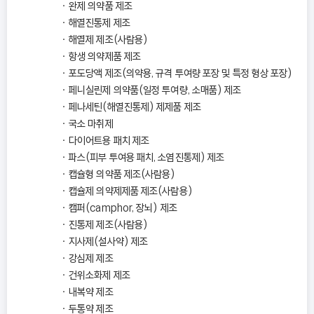
완제 의약품 제조
해열진통제 제조
해열제 제조(사람용)
항생 의약제품 제조
포도당액 제조(의약용, 규격 투여량 포장 및 특정 형상 포장)
페니실린제 의약품(일정 투여량, 소매품) 제조
페나세틴(해열진통제) 제제품 제조
국소 마취제
다이어트용 패치 제조
파스(피부 투여용 패치, 소염진통제) 제조
캡슐형 의약품 제조(사람용)
캡슐제 의약제제품 제조(사람용)
캠퍼(camphor, 장뇌) 제조
진통제 제조(사람용)
지사제(설사약) 제조
강심제 제조
건위소화제 제조
내복약 제조
두통약 제조