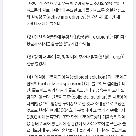
그것이 기본적으로 피부를 깨끗이 하도록 조제되었을 뿐이고
여드름의 치료나 예방에 주요한 효과를 가지도록 충분한 정도
의 활성성분(active ingredients)을 가지지 않는 한 제
3304호에 분류한다.
(2) 단일 의약물질에 부형제(賦形劑 : exipient)ㆍ감미제ㆍ
응결제ㆍ지지물질 등을 함유시킨 조제품
(3) 정맥 내 투여[즉, 정맥 내에 주사나 점적(點滴 : drip)]
전용 영양제
(4) 의약용 콜로이드 용액(colloidal solution)과 콜로이드
현탁액(colloidal suspension)(예: 콜로이드 셀레늄). 다
만, 콜로이드 황과 단일의 콜로이드 상태 귀금속은 이 호에 포
함되지 않는다. 콜로이드 황(colloidal sulphur)은 치료용이
나 예방용으로 일정한 투여량으로 한 것과 소매용으로 포장한
것으로 한정하여 제3004호에 분류하며 그 밖의 경우에는 제
2802호에 분류한다. 또한 단일 콜로이드상태 귀금속은 의약
용 상태로 되어 있는지에 상관없이 제2843호에 분류한다. 콜
로이드상태 귀금속의 혼합물ㆍ타 물질과 하나 이상의 콜로이드