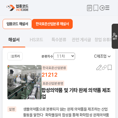
업종코드 해설서
한국표준산업분류 해설서
해설서
HS코드
특수분류
관련 게시글
창업 유튜브
MY
C
제조업
트리
분류차수
한국표준산업분류
21212
표준산업분류명
합성의약품 및 기타 완제 의약품 제조
업
생물의약품으로 분류되지 않는 완제 의약품을 제조하는 산업
설명
활동을 말한다· 화학물질의 합성을 통해 화학합성 완제의약품