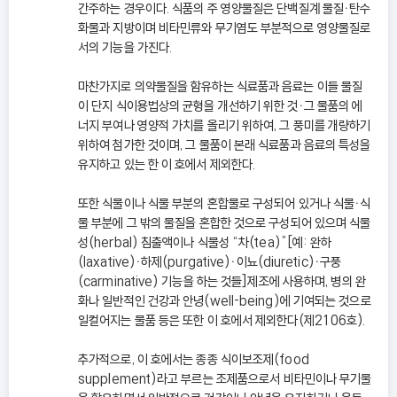
간주하는 경우이다. 식품의 주 영양물질은 단백질계 물질ㆍ탄수
화물과 지방이며 비타민류와 무기염도 부분적으로 영양물질로
서의 기능을 가진다.
마찬가지로 의약물질을 함유하는 식료품과 음료는 이들 물질
이 단지 식이용법상의 균형을 개선하기 위한 것ㆍ그 물품의 에
너지 부여나 영양적 가치를 올리기 위하여, 그 풍미를 개량하기
위하여 첨가한 것이며, 그 물품이 본래 식료품과 음료의 특성을
유지하고 있는 한 이 호에서 제외한다.
또한 식물이나 식물 부분의 혼합물로 구성되어 있거나 식물ㆍ식
물 부분에 그 밖의 물질을 혼합한 것으로 구성되어 있으며 식물
성(herbal) 침출액이나 식물성 “차(tea)”[예: 완하
(laxative)ㆍ하제(purgative)ㆍ이뇨(diuretic)ㆍ구풍
(carminative) 기능을 하는 것들]제조에 사용하며, 병의 완
화나 일반적인 건강과 안녕(well-being)에 기여되는 것으로
일컬어지는 물품 등은 또한 이 호에서 제외한다(제2106호).
추가적으로, 이 호에서는 종종 식이보조제(food
supplement)라고 부르는 조제품으로서 비타민이나 무기물