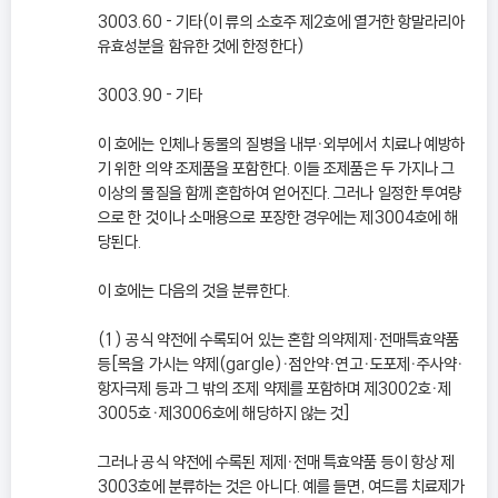
3003.60 - 기타(이 류의 소호주 제2호에 열거한 항말라리아
유효성분을 함유한 것에 한정한다)
3003.90 - 기타
이 호에는 인체나 동물의 질병을 내부ㆍ외부에서 치료나 예방하
기 위한 의약 조제품을 포함한다. 이들 조제품은 두 가지나 그
이상의 물질을 함께 혼합하여 얻어진다. 그러나 일정한 투여량
으로 한 것이나 소매용으로 포장한 경우에는 제3004호에 해
당된다.
이 호에는 다음의 것을 분류한다.
(1) 공식 약전에 수록되어 있는 혼합 의약제제ㆍ전매특효약품
등[목을 가시는 약제(gargle)ㆍ점안약ㆍ연고ㆍ도포제ㆍ주사약ㆍ
항자극제 등과 그 밖의 조제 약제를 포함하며 제3002호ㆍ제
3005호ㆍ제3006호에 해당하지 않는 것]
그러나 공식 약전에 수록된 제제ㆍ전매 특효약품 등이 항상 제
3003호에 분류하는 것은 아니다. 예를 들면, 여드름 치료제가