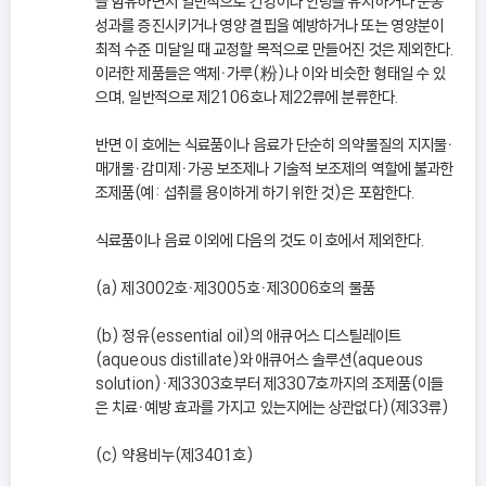
을 함유하면서 일반적으로 건강이나 안녕을 유지하거나 운동
성과를 증진시키거나 영양 결핍을 예방하거나 또는 영양분이
최적 수준 미달일 때 교정할 목적으로 만들어진 것은 제외한다.
이러한 제품들은 액체ㆍ가루(粉)나 이와 비슷한 형태일 수 있
으며, 일반적으로 제2106호나 제22류에 분류한다.
반면 이 호에는 식료품이나 음료가 단순히 의약물질의 지지물ㆍ
매개물ㆍ감미제ㆍ가공 보조제나 기술적 보조제의 역할에 불과한
조제품(예: 섭취를 용이하게 하기 위한 것)은 포함한다.
식료품이나 음료 이외에 다음의 것도 이 호에서 제외한다.
(a) 제3002호ㆍ제3005호ㆍ제3006호의 물품
(b) 정유(essential oil)의 애큐어스 디스틸레이트
(aqueous distillate)와 애큐어스 솔루션(aqueous
solution)ㆍ제3303호부터 제3307호까지의 조제품(이들
은 치료ㆍ예방 효과를 가지고 있는지에는 상관없다)(제33류)
(c) 약용비누(제3401호)