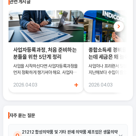
관련 게시글
사업자등록과정, 처음 준비하는
종합소득세 경비율, 수
분들을 위한 5단계 정리
는데 세금은 왜 늘어날
사업을 시작하신다면 사업자등록과정을
사업이나 프리랜서 일을 하다
먼저 정확하게 챙기셔야 해요. 사업자등
지난해보다 수입이 줄었는데도
록은 단순히 서류를 내는 절차가 아니라,
소득세 신고 안내문을 받아보
+
2026.04.03
2026.04.03
국세청에 정식으로 사업을 시작한다고
더 늘어난 것처럼 느껴질 때가
알리는 과정이기 때문이에요.
럴 때 가장 먼저 살펴봐야 하
종합소득세 경비율이에요.
자주 묻는 질문
21212 합성의약품 및 기타 완제 의약품 제조업은 생물의약
Q