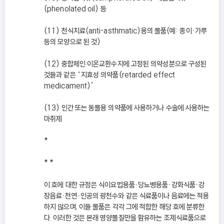
(phenolated oil) 등
(11) 천식치료(anti-asthmatic)용의 물품(예: 종이ㆍ가루
등의 모양으로 된 것)
(12) 중합체인 이온교환수지에 고정된 의약성분으로 구성된
것들과 같은 “지효성 의약품(retarded effect
medicament)”
(13) 인간 또는 동물용 의약품에 사용하거나 수술에 사용하는
마취제
*
* *
이 호에 대한 규정은 식이요법용품ㆍ당뇨병용품ㆍ강화식품ㆍ강
장음료ㆍ천연ㆍ인공의 광천수와 같은 식료품이나 음료에는 적용
하지 않으며, 이들 물품은 각각 그에 적합한 해당 호에 분류한
다. 이러한 것은 본래 영양물질만을 함유하는 조제식료품으로