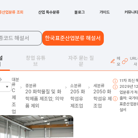
준산업분류 조회
산업 특수분류
블로그
가이드
커뮤니
종코드 해설서
한국표준산업분류 해설서
설
창업 유튜
자주 묻는 질
메
UR
서
브
문
모
사
수
대분
11차 최신
류
중분류
소분류
세분류
2029년 
C
20
화학물질 및 화
205
화
2050
화
업분류가 적
제
학제품 제조업; 의약
학섬유
학섬유 제
출처: 국가
조
표준산업분류
품 제외
제조업
조업
설서
업