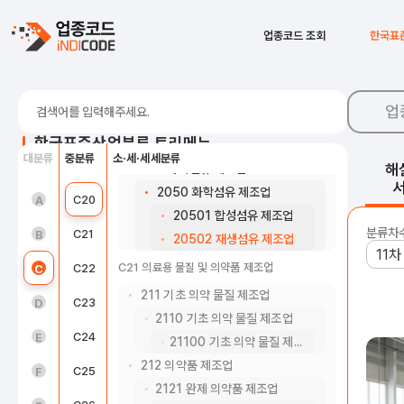
2049 그 외 기타 화학제품 제조업
20491 감광재료 및 관련 화학제품 제조업
C15
가죽, 가방 및 신발 제조업
업종코드 조회
한국표
20492 가공 및 정제염 제조업
C16
목재 및 나무제품 제조업; 가구 제외
20493 접착제 및 젤라틴 제조업
C17
펄프, 종이 및 종이제품 제조업
20494 화약 및 불꽃제품 제조업
업
20495 바이오 연료 및 혼합물 제조업
C18
인쇄 및 기록매체 복제업
한국표준산업분류 트리메뉴
20499 그 외 기타 분류 안된 화학제품 제조업
대분류
중분류
소·세·세세분류
C19
코크스, 연탄 및 석유정제품 제조업
해
205 화학섬유 제조업
2050 화학섬유 제조업
농업, 임업 및 어업(01~03)
C20
화학물질 및 화학제품 제조업; 의약품 제외
A
20501 합성섬유 제조업
분류차
광업(05~08)
C21
의료용 물질 및 의약품 제조업
B
20502 재생섬유 제조업
C21 의료용 물질 및 의약품 제조업
제조업(10~34)
C22
고무 및 플라스틱제품 제조업
C
211 기초 의약 물질 제조업
전기, 가스, 증기 및 공기조절 공급업(35)
C23
비금속 광물제품 제조업
D
2110 기초 의약 물질 제조업
수도, 하수 및 폐기물 처리, 원료 재생업(36 ~ 39)
C24
1차 금속 제조업
E
21100 기초 의약 물질 제조업
212 의약품 제조업
건설업(41~42)
C25
금속가공제품 제조업; 기계 및 가구 제외
F
2121 완제 의약품 제조업