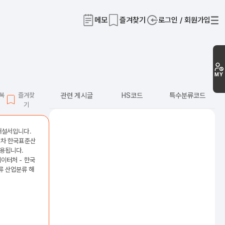
메모
즐겨찾기
로그인 / 회원가입
티
MY
L복
즐겨찾
관련 게시글
HS코드
특수분류코드
기
 해설서입니다.
12차 한국표준산
용됩니다.
데이터처 - 한국
 산업분류 해