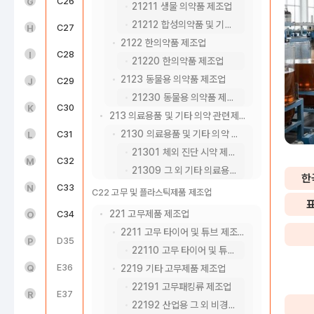
도매 및 소매업(45~47)
C26
전자부품, 컴퓨터, 영상, 음향 및 통신장비 제조업
G
21211 생물 의약품 제조업
21212 합성의약품 및 기타 완제 의약품 제조업
운수 및 창고업(49~52)
C27
의료, 정밀, 광학기기 및 시계 제조업
H
2122 한의약품 제조업
숙박 및 음식점업(55~56)
C28
전기장비 제조업
I
21220 한의약품 제조업
2123 동물용 의약품 제조업
정보통신업(58~63)
C29
기타 기계 및 장비 제조업
J
21230 동물용 의약품 제조업
금융 및 보험업(64~66)
C30
자동차 및 트레일러 제조업
K
213 의료용품 및 기타 의약 관련제품 제조업
2130 의료용품 및 기타 의약 관련제품 제조업
부동산업(68)
C31
기타 운송장비 제조업
L
21301 체외 진단 시약 제조업
전문, 과학 및 기술 서비스업(70~73)
C32
가구 제조업
M
21309 그 외 기타 의료용품 및 의약 관련제품 제조업
한
사업시설 관리, 사업 지원 및 임대 서비스업(74~76)
C33
기타 제품 제조업
N
C22 고무 및 플라스틱제품 제조업
221 고무제품 제조업
공공행정, 국방 및 사회보장 행정(84)
C34
산업용 기계 및 장비 수리업
O
2211 고무 타이어 및 튜브 제조업
교육 서비스업(85)
D35
전기, 가스, 증기 및 공기조절 공급업
P
22110 고무 타이어 및 튜브 제조업
보건업 및 사회복지 서비스업(86~87)
E36
수도업
Q
2219 기타 고무제품 제조업
22191 고무패킹류 제조업
예술, 스포츠 및 여가관련 서비스업(90~91)
E37
하수, 폐수 및 분뇨 처리업
R
22192 산업용 그 외 비경화 고무제품 제조업