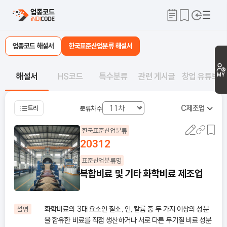
업종코드 해설서
한국표준산업분류 해설서
해설서
HS코드
특수분류
관련 게시글
창업 유튜브
MY
C
제조업
트리
분류차수
한국표준산업분류
20312
표준산업분류명
복합비료 및 기타 화학비료 제조업
화학비료의 3대 요소인 질소, 인, 칼륨 중 두 가지 이상의 성분
설명
을 함유한 비료를 직접 생산하거나 서로 다른 무기질 비료 성분