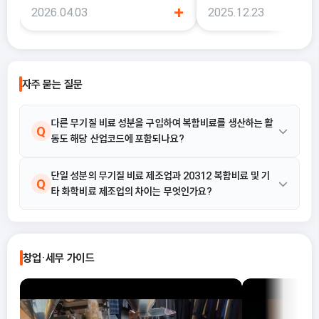
+
2026.04.03
2025.12.23
더 늘어난 것처럼 느껴질 때가 있어요. 이
에서는 이 두 가지의 차이를 
럴 때 가장 먼저 살펴봐야 하는 것이 바로
하지 못한 채 “편해 보이는 
종합소득세 경비율이에요.
선택했다가, 세금 부담이 오
나 신고 오류로 이어지는 경우
습니다. 이 글에서는 단순경비율과 기준
자주 묻는 질문
경비율의 개념부터, 어떤 경우
식을 선택해야 유리한지까지 
으로 정리합니다.
다른 무기질 비료 성분을 구입하여 복합비료를 생산하는 활
Q
동도 해당 산업코드에 포함되나요?
네, 포함됩니다. 제공된 산업 해설에 따르면 서로 다른 무기질 비료
단일 성분의 무기질 비료 제조업과 20312 복합비료 및 기
A
Q
타 화학비료 제조업의 차이는 무엇인가요?
성분을 구입·배합하여 복합비료를 생산하는 활동은 20312 복합비
료 및 기타 화학비료 제조업의 주요 활동 예시에 명시되어 있습니다.
20312 복합비료 및 기타 화학비료 제조업은 질소, 인, 칼륨 중 두
A
가지 이상의 성분을 함유한 비료를 생산하거나, 기타 화학비료를 제
창업·세무 가이드
조하는 활동에 해당합니다. 반면, 단일 성분만 함유된 비료 제조는
이 코드에 해당하지 않을 수 있습니다.