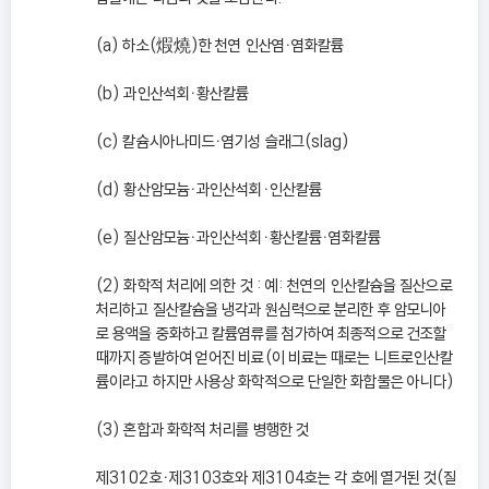
(a) 하소(煆燒)한 천연 인산염ㆍ염화칼륨
(b) 과인산석회ㆍ황산칼륨
(c) 칼슘시아나미드ㆍ염기성 슬래그(slag)
(d) 황산암모늄ㆍ과인산석회ㆍ인산칼륨
(e) 질산암모늄ㆍ과인산석회ㆍ황산칼륨ㆍ염화칼륨
(2) 화학적 처리에 의한 것 : 예: 천연의 인산칼슘을 질산으로
처리하고 질산칼슘을 냉각과 원심력으로 분리한 후 암모니아
로 용액을 중화하고 칼륨염류를 첨가하여 최종적으로 건조할
때까지 증발하여 얻어진 비료(이 비료는 때로는 니트로인산칼
륨이라고 하지만 사용상 화학적으로 단일한 화합물은 아니다)
(3) 혼합과 화학적 처리를 병행한 것
제3102호ㆍ제3103호와 제3104호는 각 호에 열거된 것(질