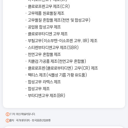
클로로프렌고무 제조(C.R)
고무제품 원료물질 제조
고무물질 혼합물 제조(천연 및 합성고무)
공업용 합성고무 제조
클로로부타디엔 고무 제조
부틸고무(이소부텐-이소프렌 고무, IIR) 제조
스티렌부타디엔고무 제조(SBR)
천연고무 혼합물 제조
치클검 가공품 제조(천연고무 혼합물)
클로로프렌(클로로부타디엔) 고무(CR) 제조
팩티스 제조(식물성 기름 가황 유도품)
합성고무 라텍스 제조
합성고무 제조
부타디엔고무 제조(BR)
11차 최신 해설서입니다.
출처: 국가데이터처 - 한국표준산업분류