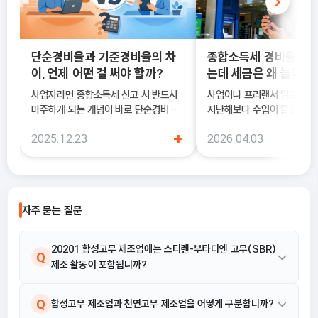
단순경비율과 기준경비율의 차
종합소득세 경비율, 수
이, 언제 어떤 걸 써야 할까?
는데 세금은 왜 늘어날
사업자라면 종합소득세 신고 시 반드시
사업이나 프리랜서 일을 하다
마주하게 되는 개념이 바로 단순경비율
지난해보다 수입이 줄었는데도
과 기준경비율입니다. 하지만 실제 현장
소득세 신고 안내문을 받아보
+
2025.12.23
2026.04.03
에서는 이 두 가지의 차이를 정확히 이해
더 늘어난 것처럼 느껴질 때가
하지 못한 채 “편해 보이는 방식”으로
럴 때 가장 먼저 살펴봐야 하
선택했다가, 세금 부담이 오히려 커지거
종합소득세 경비율이에요.
나 신고 오류로 이어지는 경우도 적지 않
습니다. 이 글에서는 단순경비율과 기준
자주 묻는 질문
경비율의 개념부터, 어떤 경우에 어떤 방
식을 선택해야 유리한지까지 실무 기준
으로 정리합니다.
20201 합성고무 제조업에는 스티렌-부타디엔 고무(SBR)
Q
제조 활동이 포함됩니까?
네, 20201 합성고무 제조업의 활동 예시에는 스티렌-부타디엔 고
A
Q
합성고무 제조업과 천연고무 제조업을 어떻게 구분합니까?
무(SBR) 제조가 명확히 포함되어 있습니다.