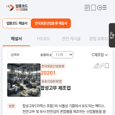
업종코드 해설서
한국표준산업분류 해설서
해설서
HS코드
관련 게시글
창업 유튜브
MY
C
제조업
트리
분류차수
한국표준산업분류
20201
표준산업분류명
합성고무 제조업
합성고무(라텍스 포함)와 식물성 기름에서 유도되는 팩티스,
설명
천연고무 및 유사 천연검의 혼합물을 제조하는 산업활동을 말