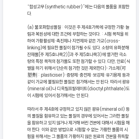
“합성고무(synthetic rubber)”에는 다음의 물품을 포함한
다.
(a) 불포화합성물질 : 이것은 주 제4호가목에 규정한 가황ㆍ늘
림과 복원성에 대한 조건에 부합하는 것이다. : 시험 목적을 위
하여 가황활성제ㆍ촉진제나 지연제와 같은 가교(cross-
linking)에 필요한 물질이 첨가될 수도 있다. 소량의 유화분해
잔재물[주 제5호나목2)]과 주 제5호나목3)에 열거한 극소
량의 특정 목적의 첨가물도 또한 첨가할 수 있다. 다만, 안료(식
별을 하기 위해서 단순히 첨가한 것은 제외한다)ㆍ가소제(可
塑劑 : plasticiser)ㆍ증량제ㆍ충전제ㆍ보강제ㆍ유기용제 등과
같이 가교에 불필요한 물질은 첨가해서는 안 된다. 따라서 광유
(mineral oil)나 디옥틸프탈레이트(dioctyl phthalate)도
이 시험에 있어서 첨가해서는 안 된다.
따라서 주 제4호에 규정하고 있지 않은 광유(mineral oil) 등
의 물질을 함유하고 있는 물질의 경우에 있어서는 그러한 물질
을 함유하고 있지 않거나 제거해 버린 견본에 대해서 시험을 해
야 한다. 이와 같은 방법으로 시험할 수 없는 가황한 물품의 시
험을 위해서는 그 물품의 가황하지 않은 원료의 견본을 취득할