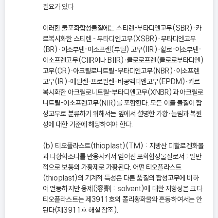
필요가 있다.
이러한 불포화합성물질에는 스티렌-부타디엔고무(SBR)ㆍ카
르복시화한 스티렌 - 부타디엔고무(XSBR)ㆍ부타디엔고무
(BR)ㆍ이소부텐-이소프렌(부틸) 고무(IIR)ㆍ할로-이소부텐-
이소프렌고무(CIIR이나 BIIR)ㆍ클로로프렌(클로로부타디엔)
고무(CR)ㆍ아크릴로니트릴-부타디엔고무(NBR)ㆍ이소프렌
고무(IR)ㆍ에틸렌-프로필렌-비공액디엔고무(EPDM)ㆍ카르
복시화한 아크릴로니트릴-부타디엔고무(XNBR)과 아크릴로
니트릴-이소프렌고무(NIR)를 포함한다. 모든 이들 물질이 합
성고무로 분류하기 위해서는 앞에서 설명한 가황ㆍ늘림과 복원
성에 대한 기준에 해당하여야 한다.
(b) 티오플라스트(thioplast)(TM) : 지방산 디할로겐화물
과 다황화소다를 반응시켜서 얻어진 포화합성물질로서 ; 일반
적으로 보통의 가황제로 가황된다. 어떤 티오플라스트
(thioplast)의 기계적 특성은 다른 품질의 합성고무에 비하
여 열등하지만 용제(溶劑 : solvent)에 대한 저항성은 크다.
티오플라스트는 제3911호의 폴리황화물와 혼동하여서는 안
된다(제3911호 해설 참조).