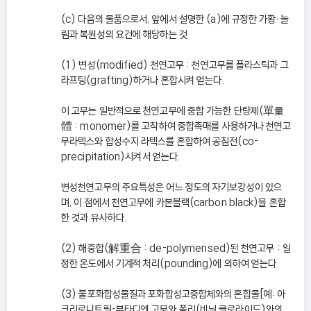
(c) 다음의 물품으로서, 앞에서 설명한 (a)에 규정한 가황ㆍ늘
림과 복원성의 요건에 해당하는 것
(1) 변성(modified) 천연고무 : 천연고무를 플라스틱과 그
라프팅(grafting)하거나 혼합시켜 얻는다.
이 고무는 일반적으로 천연고무에 중합 가능한 단량체(單量
體 : monomer)를 고착하여 중합촉매를 사용하거나 천연고
무라텍스와 합성수지 라텍스를 혼합하여 공침전(co-
precipitation)시켜서 얻는다.
변성천연고무의 주요특성은 어느 정도의 자기보강성이 있으
며, 이 점에서 천연고무에 카본블랙(carbon black)을 혼합
한 것과 유사하다.
(2) 해중합(解重合 : de-polymerised)된 천연고무 : 일
정한 온도에서 기계적 처리(pounding)에 의하여 얻는다.
(3) 불포화합성물질과 포화합성고중합체와의 혼합물[예: 아
크리로니트릴-부타디엔 고무와 폴리(비닐 클로라이드)와의