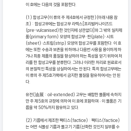
이 호에는 다음의 것을 포함한다.
(1) 합성고무(이 류의 주 제4호에서 규정한)(아래 내용 참
조) : 합성고무에는 합성고무 라텍스[프리벌커나이즈드
(pre-vulcanised)한 것인지에 상관없다]와 그 밖의 일차제
품(primary form) 모양의 합성고무ㆍ판(plate)ㆍ시트
(sheet)ㆍ스트립(strip) 모양의 합성고무를 포함한다. 이 호
에는 또한 수송과 보존을 위하여나 다음번 사용을 용이하게 하
거나 최종 제품의 품질을 향상하려 하는 특성을 얻기 위하여 처
리를 한 합성고무를 분류한다. 그러나 이러한 처리로 원료로서
의 본질적인 특성을 상실하여서는 안 된다. 특히 합성고무에는
이 류의 주 제5호가목에서 금지한 물질을 함유하여서는 안 된
다.
유전(油展 : oil-extended) 고무는 배합한 물품에 속하지
만 주 제5호의 규정에 의하여 이 호에 포함하며 ; 이 물품은 기
름을 약 50%까지 함유하고 있다.
(2) 기름에서 제조한 팩티스(factice) : 팩티스(factice)
는 어떤 식물성 기름과 물고기 기름(산화한 것인지 일부를 수