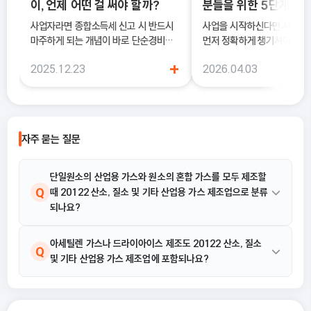
이, 언제 어떤 걸 써야 할까?
분들을 위한 5단계 정
사업자라면 종합소득세 신고 시 반드시
사업을 시작하신다면 사업
마주하게 되는 개념이 바로 단순경비율
먼저 정확하게 챙기셔야 해요
과 기준경비율입니다. 하지만 실제 현장
록은 단순히 서류를 내는 절차
+
2025.12.23
2026.04.03
에서는 이 두 가지의 차이를 정확히 이해
국세청에 정식으로 사업을 
하지 못한 채 “편해 보이는 방식”으로
알리는 과정이기 때문이에요.
선택했다가, 세금 부담이 오히려 커지거
나 신고 오류로 이어지는 경우도 적지 않
습니다. 이 글에서는 단순경비율과 기준
자주 묻는 질문
경비율의 개념부터, 어떤 경우에 어떤 방
식을 선택해야 유리한지까지 실무 기준
으로 정리합니다.
단일원소의 산업용 가스와 원소의 혼합 가스를 모두 제조할
Q
때 20122 산소, 질소 및 기타 산업용 가스 제조업으로 분류
되나요?
네, 분류됩니다. 본 산업은 산업용 압축, 액화 또는 냉동 공기, 원소
아세틸렌 가스나 드라이아이스 제조도 20122 산소, 질소
A
Q
및 기타 산업용 가스 제조업에 포함되나요?
가스, 혼합 가스 등을 제조하는 활동을 의미하며, 활동 예시로 단일
원소의 산업용 가스 및 각 원소의 혼합 가스 제조가 명시되어 있기
때문입니다.
예, 포함됩니다. 제공된 활동 예시에 아세틸렌 가스 제조와 드라이아
A
이스 제조가 포함되어 있으며, 이는 원소 가스 또는 산업용 가스의