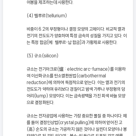
어봉을 제조하는데 사용한다.
(4) 텔루르(tellurium)
비중이 6.2의 무정형이나 결정 모양의 고체이다. 비교적 열과
전기의 전도도가 양호하며 특정 금속의 성질을 가지고 있다. 이
는 특정 합금[예: 텔루르-납 합금]과 가황제로 사용한다.
(5) 규소(silicon)
규소는 전기아크로(爐 : electric arc-furnace)를 이용하
여 이산화규소를 탄소열환원법(carbothermal
reduction)에 의하여 독점적으로 얻는다. 이는 열과 전기의
전도도가 약하며 유리보다 경질이고 밤색 가루나 부정형의 덩
어리(lump) 모양이다. 이는 금속광택을 가진 회색 바늘 모양
으로 결정화된다.
규소는 전자공업에 사용하는 가장 중요한 물질 중 하나이다. 예
를 들어 결정인상법(crystal pulling)에 의하여 얻어진 고
(高) 순도의 규소는 가공하지 않은 것이나 실린더 모양이나 봉
모양으로 된 것도 있으며 ; 붕소ㆍ인 등으로 도포된 것은 예를