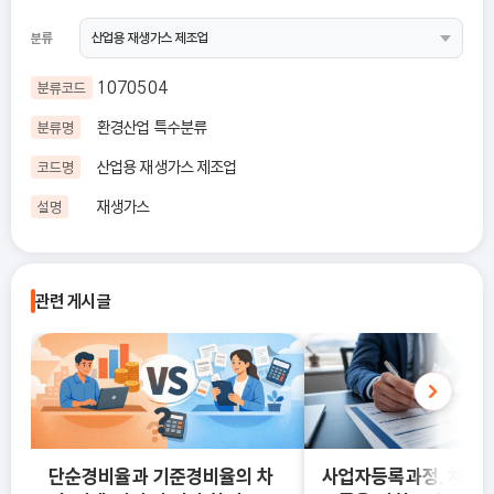
분류
1070504
분류코드
환경산업 특수분류
분류명
산업용 재생가스 제조업
코드명
재생가스
설명
관련 게시글
단순경비율과 기준경비율의 차
사업자등록과정, 처음