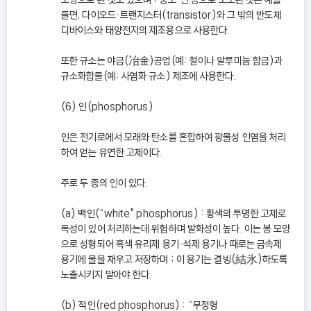
들면, 다이오드ㆍ트랜지스터(transistor)와 그 밖의 반도체
디바이스와 태양전지의 제조용으로 사용한다.
또한 규소는 야금(冶金)공업(예: 철이나 알루미늄 합금)과
규소화합물(예: 사염화 규소) 제조에 사용한다.
(6) 인(phosphorus)
인은 전기로에서 모래와 탄소를 혼합하여 광물성 인염을 처리
하여 얻는 유연한 고체이다.
주로 두 종의 인이 있다.
(a) 백인(“white" phosphorus) : 황색의 투명한 고체로
독성이 있어 처리하는데 위험하며 발화성이 높다. 이는 봉 모양
으로 성형되어 흑색 유리제 용기ㆍ석제 용기나 때로는 금속제
용기에 물을 채우고 저장하며 ; 이 용기는 결빙(結氷)하도록
노출시키지 말아야 한다.
(b) 적인(red phosphorus) : “무정형