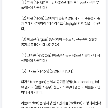
(1) 헬륨(helium)(비인화성으로 예를 들어 풍선 기구를 부
풀이는데 사용된다)
(2) 네온(neon)[장미색의 등황색 광을 내거나, 수은증기 존
재 하에서 결합하여 “데이라이트(daylight)”의 빛을 나타낸
다]
(3) 아르곤(argon)(무색이며 무취로서, 전구 속에 불활성
공기를 공급하는데 사용한다)
(4) 크립톤(krypton)(아르곤과 동일 용도로 사용하거나 자
색광용에 사용한다)
(5) 크세논(xenon)(청광을 나타낸다)
희가스(rare gas)는 액체 공기를 분별(fractionating)하
여 얻거나 (헬륨의 경우) 천연가스로부터 얻는다. 이들은 가압
하에서 제시한다.
라돈(radon)은 방사성 원소인 라듐(radium)이 붕괴하면서