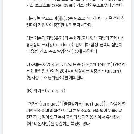
가스ㆍ코크스로(coke-oven) 가스ㆍ탄화수소로부터 얻는다.
이는 일반적으로 비(非)금속 원소로 취급하며 두꺼운 철제 실
린더에 가압하여 충전한 상태로 제시한다.
이는 기름과 지방(유지)의 수소화(고체 형태 지방의 조제)ㆍ석
유제품의 크래킹(cracking)ㆍ암모니아 합성ㆍ금속의 절단이
나 용접(산소-수소 발염장치) 등에 사용한다.
이 호에는 제2845호 해당하는 중수소(deuterium)(안정한
수소 동위원소)와 제2844호 해당하는 삼중수소(tritium)
(방사성 수소 동위원소)를 제외한다.
(B) 희가스(rare gas)
“희가스(rare gas)”[불활성가스(inert gas)]는 다음에 열
거한 원소이며 화학적으로 다른 원소와의 친화력이 부족하며
전기적 성질이 있고 특히 고압의 방전 작용 하에서 유색광선
(예: 네온사인)을 방출하는 특징이 있다.