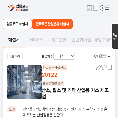
업종코드 해설서
한국표준산업분류 해설서
해설서
HS코드
특수분류
관련 게시글
창업 유튜브
MY
C
제조업
트리
분류차수
한국표준산업분류
20122
표준산업분류명
산소, 질소 및 기타 산업용 가스 제조
업
산업용 압축, 액화 또는 냉동 공기, 원소 가스, 혼합 가스 등을
설명
제조하는 산업활동을 말한다·