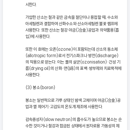
시한다.
가압한 산소는 철과 같은 금속을 절단이나 용접할 때, 수소와
아세틸렌과 결합하여 산화수소와 산소아세틸렌 불꽃 램프에
사용한다. 또한 산소는 철강 야금(冶金)공업과 의약품용(흡
입)에 사용한다.
또한 이 호에는 오존(ozone)이 포함되는데 산소의 동소체
(allotropic form)로서 전기스파크나 방전(discharge)
의 작용으로 얻는다. 이는 물의 살균(ozonisation)ㆍ건성 기
름(drying oil)의 산화ㆍ면(綿)의 표백ㆍ방부제와 치료목적에
사용한다.
(3) 붕소(boron)
붕소는 일반적으로 가루 상태인 밤색 고체이며 야금(冶金)공
업과 열 제어기ㆍ고감도의 온도계 제조에 사용한다.
감속중성자(slow neutron)의 흡수도가 높으므로 붕소는 순
수한 것이거나 철강과 합금된 상태에서 원자로용 가동성의 제