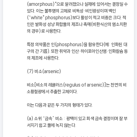
(amorphous)"으로 알려졌으나 실제에 있어서는 결정일 수
있다. 이는 불투명의 고체로 비독성ㆍ비인광성이며 백인
(“white" phosphorus)보다 활성이 적고 비중은 크다. 적
인은 발화성 성냥 화합물의 제조나 촉매(비환식산의 염소치환
의 경우)로 사용한다.
특정 의약품은 인(phosphorus)을 함유한다(예: 인화된 대
구의 간 기름). 또한 쥐약과 인산ㆍ하이포아인산염ㆍ인화칼슘 등
의 제조에 사용한다.
(7) 비소(arsenic)
비소[비소의 레귤러스(regulus of arsenic)]는 천연의 비
소황철광에서 추출한 고체이다.
이는 다음과 같은 두 가지의 형태가 있다.
(a) 소위 “금속” 비소 : 광택이 있고 회색 금속 결정이며 잘 부
서지기 쉽고 물에 녹지 않는다.