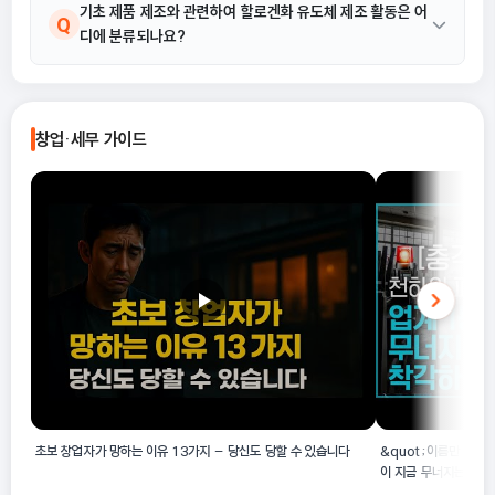
네, 석유화학계 기초제품 제조에 연관된 지방족계 또는 방향족계 유
기초 제품 제조와 관련하여 할로겐화 유도체 제조 활동은 어
A
Q
디에 분류되나요?
도품 등을 제조하는 경우에도 20111 석유화학계 기초 화학물질 제
조업에 포함됩니다.
탄화수소 할로겐화 유도체 제조는 석유화학계 기초제품과 그 유도
A
체를 생산하는 활동이므로 20111 석유화학계 기초 화학물질 제조
창업·세무 가이드
업에 해당합니다.
초보 창업자가 망하는 이유 13가지 – 당신도 당할 수 있습니다
&quot;이름만 믿고 
이 지금 무너지는 진짜