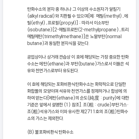
탄화수소의 분자 중 하나나 그 이상의 수소원자가 알킬기
(alkyl radical)와 치환될 수 있으며[예: 메틸(methyl)․에
틸(ethyl)․프로필(propyl)] ; 따라서 이소부탄
(isobutane)[2-메틸프로판(2-methylpropane)․트리
메틸메탄(trimethylmethane)]은 노말부탄(normal
butane)과 동일한 분자식을 갖는다.
공업상이나 상거래 관습상 이 호에 해당되는 가장 중요한 탄화
수소는 에탄(ethane)과 부탄(butane)가스로서 이들은 석
유와 천연가스로부터 유도된다.
이 호에 해당되는 포화비환식탄화수소는 화학적으로 단일한
화합물의 모양이며 석유와 천연가스를 정제하거나 합성에 의
하여 얻는다[에탄(ethane)의 순도(純度 : purity)에 대한
기준은 앞에서 설명한 (1) 참조]. 조(粗 : crude)부탄가스ㆍ
조(粗)석유가스와 이와 유사한 제2711호의 조(粗)탄화수
소의 가스는 제외한다.
(B) 불포화비환식 탄화수소