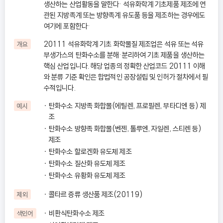
생산하는 산업활동을 말한다· 석유화학계 기초제품 제조에 연
관된 지방족계 또는 방향족계 유도품 등을 제조하는 경우에도
여기에 포함한다·
20111 석유화학계 기초 화학물질 제조업은 석유 또는 석유
개요
부생가스의 탄화수소를 분해·분리하여 기초 제품을 생산하는
핵심 산업입니다. 해당 업종의 정확한 산업코드 20111 이해
와 분류 기준 확인은 합법적인 공장설립 및 인허가 절차에서 필
수적입니다.
탄화수소 지방족 화합물(에틸렌, 프로필렌, 부타디엔 등) 제
예시
조
탄화수소 방향족 화합물(벤젠, 톨루엔, 자일렌, 스티렌 등)
제조
탄화수소 할로겐화 유도체 제조
탄화수소 질산화 유도체 제조
탄화수소 유황화 유도체 제조
콜타르 증류 생산품 제조(20119)
제외
비환식탄화수소 제조
색인어