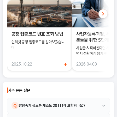
공장 업종코드 번호 조회 방법
사업자등록과정, 처음
분들을 위한 5단계 정
인터넷 공장 업종코드를 알아보겠습니
다.
사업을 시작하신다면 사업
먼저 정확하게 챙기셔야 해요
록은 단순히 서류를 내는 절차
+
2025.10.22
2026.04.03
국세청에 정식으로 사업을 
알리는 과정이기 때문이에요.
자주 묻는 질문
Q
방향족계 유도품 제조도 20111에 포함되나요?