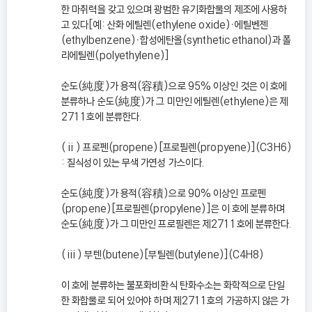
한 마취력을 갖고 있으며 광범한 유기화합물의 제조에 사용하
고 있다[예: 산화 에틸렌(ethylene oxide)ㆍ에틸벤젠
(ethylbenzene)ㆍ합성에탄올(synthetic ethanol)과 폴
리에틸렌(polyethylene)]
순도(純度)가 용적(容積)으로 95% 이상인 것은 이 호에
분류하나 순도(純度)가 그 미만인 에틸렌(ethylene)은 제
2711호에 분류한다.
(ⅱ) 프로펜(propene)[프로필렌(propyene)](C3H6)
: 질식성이 있는 무색 가연성 가스이다.
순도(純度)가 용적(容積)으로 90% 이상인 프로펜
(propene)[프로필렌(propylene)]은 이 호에 분류하며
순도(純度)가 그 미만인 프로필렌은 제2711호에 분류한다.
(ⅲ) 부텐(butene)[부틸렌(butylene)](C4H8)
이 호에 분류하는 불포화비환식 탄화수소는 화학적으로 단일
한 화합물로 되어 있어야 하며 제2711호의 가공하지 않은 가