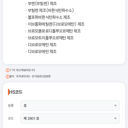
부텐(부틸렌) 제조
부틸렌 제조(비환식탄화수소)
불포화비환식탄화수소 제조
이브롬화에틸렌(디브로모에탄) 제조
브로모클로로디플루오르메탄 제조
브로모트리플루오르메탄 제조
디브로모메탄 제조
디브로모에탄 제조
11차 최신 해설서입니다.
출처: 국가데이터처 - 한국표준산업분류
HS코드
분류
코드