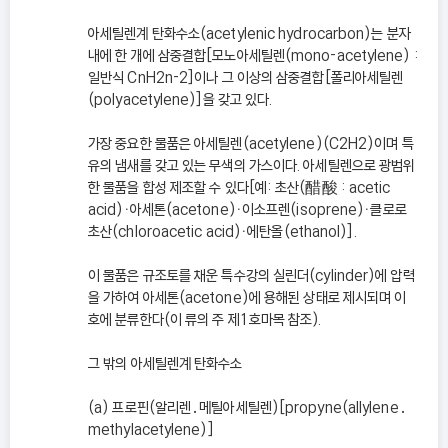
아세틸렌계 탄화수소(acetylenic hydrocarbon)는 분자
내에 한 개에 삼중결합[모노아세틸렌(mono-acetylene) :
일반식 CnH2n-2]이나 그 이상의 삼중결합[폴리아세틸렌
(polyacetylene)]을 갖고 있다.
가장 중요한 물품은 아세틸렌(acetylene)(C2H2)이며 특
유의 냄새를 갖고 있는 무색의 가스이다. 아세틸렌으로 광범위
한 물품을 합성 제조할 수 있다[예: 초산(醋酸 : acetic
acid)ㆍ아세톤(acetone)ㆍ이소프렌(isoprene)ㆍ클로로
초산(chloroacetic acid)ㆍ에탄올(ethanol)].
이 물품은 규조토를 채운 특수강의 실린더(cylinder)에 압력
을 가하여 아세톤(acetone)에 용해된 상태로 제시되며 이
호에 분류한다(이 류의 주 제1호마목 참조).
그 밖의 아세틸렌계 탄화수소
(a) 프로핀(알리렌․메틸아세틸렌)[propyne(allylene․
methylacetylene)]