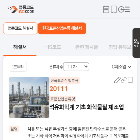
업종코드 해설서
한국표준산업분류 해설서
해설서
HS코드
관련 게시글
창업 유튜브
MY
C
제조업
트리
분류차수
한국표준산업분류
20111
표준산업분류명
석유화학계 기초 화학물질 제조업
석유 또는 석유 부생가스 중에 함유된 탄화수소를 분해·분리
설명
또는 기타 화학 처리하여 석유화학계 기초제품과 그 유도체를