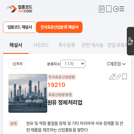
업종코드 해설서
한국표준산업분류 해설서
해설서
HS코드
특수분류
관련 게시글
창업 유튜브
MY
C
제조업
트리
분류차수
한국표준산업분류
19210
표준산업분류명
원유 정제처리업
원유 및 역청 물질을 정제 및 기타 처리하여 석유 정제품 및 관
설명
련 제품을 제조하는 산업활동을 말한다·