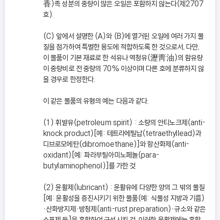
香)족 성분의 중량이 많은 오일은 포함하지 않는다(제2707
호).
(C) 앞에서 설명한 (A)와 (B)에 열거된 오일에 여러 가지 물
질을 첨가하여 특별한 용도에 적합하도록 한 것으로서, 다만,
이 물품이 기본 재료로 한 석유나 역청유(瀝靑油)의 함유량
이 중량비로 전 중량의 70% 이상이며 다른 호에 분류하지 않
을 경우로 한정한다.
이 같은 물품의 유형의 예는 다음과 같다.
(1) 휘발유(petroleum spirit) : 소량의 안티노크제(anti-
knock product)[예: 테트라에틸납(tetraethyllead)과
디브로모에탄(dibromoethane)]와 항산화제(anti-
oxidant)[예: 파라부틸아미노페놀(para-
butylaminophenol)]를 가한 것
(2) 윤활제(lubricant) : 윤활유에 다양한 양의 그 밖의 물질
[예: 윤활성을 증진시키기 위한 물품(예: 식물성 지방과 기름)
ㆍ산화방지제ㆍ방청제(anti-rust preparation)ㆍ규소와 같은
소포제 등]을 혼합하여 구성시킨 것. 이러한 윤활제에는 혼합