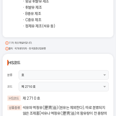
항공 휘발유 제조
휘발유 제조
B중유 제조
C중유 제조
정제유 제조(석유 등)
11차 최신 해설서입니다.
출처: 국가데이터처 - 한국표준산업분류
HS코드
분류
코드
제 2710 호
HS코드
석유와 역청유(瀝靑油)(원유는 제외한다), 따로 분류되지
상품종류
않은 조제품[석유나 역청유(瀝靑油)의 함유량이 전 중량의