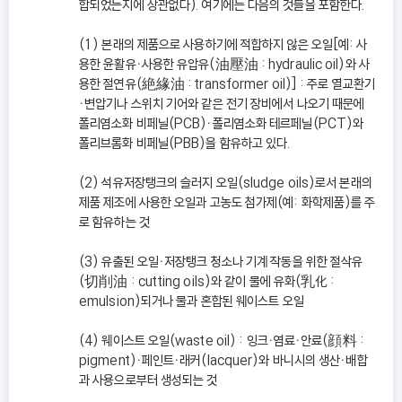
합되었는지에 상관없다). 여기에는 다음의 것들을 포함한다.
(1) 본래의 제품으로 사용하기에 적합하지 않은 오일[예: 사
용한 윤활유ㆍ사용한 유압유(油壓油 : hydraulic oil)와 사
용한 절연유(絶緣油 : transformer oil)] : 주로 열교환기
ㆍ변압기나 스위치 기어와 같은 전기 장비에서 나오기 때문에
폴리염소화 비페닐(PCB)ㆍ폴리염소화 테르페닐(PCT)와
폴리브롬화 비페닐(PBB)을 함유하고 있다.
(2) 석유저장탱크의 슬러지 오일(sludge oils)로서 본래의
제품 제조에 사용한 오일과 고농도 첨가제(예: 화학제품)를 주
로 함유하는 것
(3) 유출된 오일ㆍ저장탱크 청소나 기계 작동을 위한 절삭유
(切削油 : cutting oils)와 같이 물에 유화(乳化 :
emulsion)되거나 물과 혼합된 웨이스트 오일
(4) 웨이스트 오일(waste oil) : 잉크ㆍ염료ㆍ안료(顔料 :
pigment)ㆍ페인트ㆍ래커(lacquer)와 바니시의 생산ㆍ배합
과 사용으로부터 생성되는 것