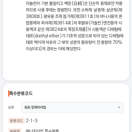
라놀린이 기본 물질이고 백정(白精)은 단순히 용제로만 작용
하므로 사용 후에는 증발한다. 또한 소독제ㆍ살충제ㆍ살균제(제
3808호), 광유용 조제 첨가제(제3811호)와 바니시용의 혼
합용제와 희석제(제3814호)와 휘발유(가솔린)엔진용의 시
동액과 같은 제3824호의 특정조제품[이 시동액은 디에틸에
테르(diethyl ether)가 기초적 성분으로 되어 있는 디에틸에
테르 액이며 석유와 그 밖의 성분의 함유량이 전 중량의 70%
이상이다]의 경우는 이에 해당한다.
특수분류코드
분류
2-1-3
분류코드
에너지산업 특수분류
분류명