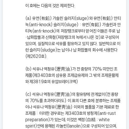
이 호에는 다음의 것은 제외한다.
(a) 유연(有鉛) 가솔린 슬러지(sluge)와 유연(有鉛) 안티
녹(anti-knock) 슬러지(sluge) : 유연(有鉛) 가솔린과 안
티녹(anti-knock)의 저장탱크로부터 얻어진 이들은 주로 납
ㆍ납화합물과 산화철(저장탱크의 녹에서 나온 것)로 구성되어
있으며, 실질적으로 석유를 함유하고 있지 않다. 일반적으로 이
런 슬러지(sludge)는 납이나 납 화합물의 회수에 사용한다
(제2620호).
(b) 석유나 역청유(瀝靑油)가 전 중량의 70% 미만인 조
제품(제3403호의 섬유용 조제급유제와 그 밖의 조제윤활제
와 제3819호의 유압브레이크액)
(c) 석유나 역청유(瀝靑油)의 함유량에 관계없이(전 중량
의 70%를 초과하더라도) 이 표의 다른 호에 분류하는 조제품
이나 석유나 역청유(瀝靑油) 이외의 물품을 기본 재료로 한
조제품 : 이러한 경우로는 제3403호의 방청제(anti-rust
preparation)가 있는데, 이것은 백정(白精 : white
spirit)안에 용해된 라놀린(lanolin)으로 구성되어 있으며,