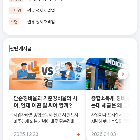
원유 정제처리업
코드명
원유 정제처리업
설명
관련 게시글
단순경비율과 기준경비율의 차
종합소득세 경비율, 수
이, 언제 어떤 걸 써야 할까?
는데 세금은 왜 늘어날
사업자라면 종합소득세 신고 시 반드시
사업이나 프리랜서 일을 하다
마주하게 되는 개념이 바로 단순경비율
지난해보다 수입이 줄었는데도
과 기준경비율입니다. 하지만 실제 현장
소득세 신고 안내문을 받아보
+
2025.12.23
2026.04.03
에서는 이 두 가지의 차이를 정확히 이해
더 늘어난 것처럼 느껴질 때가