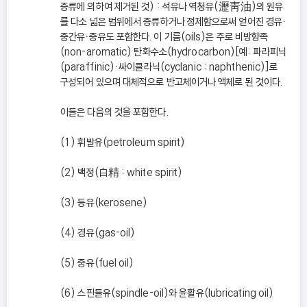
증류에 의하여 제거된 것) : 석유나 역청유(瀝靑油)의 원유
를 다소 넓은 범위에서 증류하거나 정제함으로써 얻어진 경유ㆍ
중간유ㆍ중유도 포함한다. 이 기름(oils)은 주로 비방향족
(non-aromatic) 탄화수소(hydrocarbon)[예: 파라피닉
(paraffinic)ㆍ싸이클라닉(cyclanic : naphthenic)]로
구성되어 있으며 대체적으로 반고체이거나 액체로 된 것이다.
이들은 다음의 것을 포함한다.
(1) 휘발유(petroleum spirit)
(2) 백정(白精 : white spirit)
(3) 등유(kerosene)
(4) 경유(gas-oil)
(5) 중유(fuel oil)
(6) 스핀들유(spindle-oil)와 윤활유(lubricating oil)