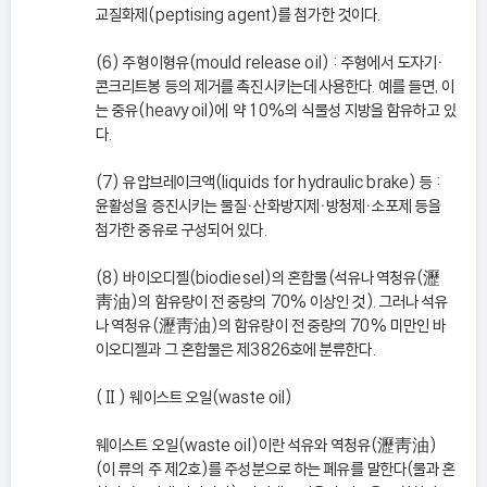
교질화제(peptising agent)를 첨가한 것이다.
(6) 주형이형유(mould release oil) : 주형에서 도자기ㆍ
콘크리트봉 등의 제거를 촉진시키는데 사용한다. 예를 들면, 이
는 중유(heavy oil)에 약 10%의 식물성 지방을 함유하고 있
다.
(7) 유압브레이크액(liquids for hydraulic brake) 등 :
윤활성을 증진시키는 물질ㆍ산화방지제ㆍ방청제ㆍ소포제 등을
첨가한 중유로 구성되어 있다.
(8) 바이오디젤(biodiesel)의 혼합물(석유나 역청유(瀝
靑油)의 함유량이 전 중량의 70% 이상인 것). 그러나 석유
나 역청유(瀝靑油)의 함유량이 전 중량의 70% 미만인 바
이오디젤과 그 혼합물은 제3826호에 분류한다.
(Ⅱ) 웨이스트 오일(waste oil)
웨이스트 오일(waste oil)이란 석유와 역청유(瀝靑油)
(이 류의 주 제2호)를 주성분으로 하는 폐유를 말한다(물과 혼