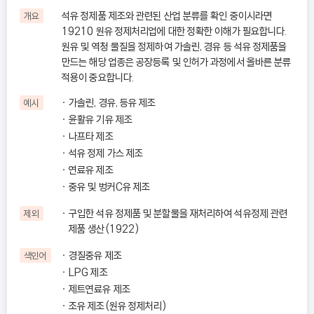
석유 정제품 제조와 관련된 산업 분류를 확인 중이시라면
개요
19210 원유 정제처리업에 대한 정확한 이해가 필요합니다.
원유 및 역청 물질을 정제하여 가솔린, 경유 등 석유 정제품을
만드는 해당 업종은 공장등록 및 인허가 과정에서 올바른 분류
적용이 중요합니다.
가솔린, 경유, 등유 제조
예시
윤활유 기유 제조
나프타 제조
석유 정제 가스 제조
연료유 제조
중유 및 벙커C유 제조
구입한 석유 정제품 및 분할물을 재처리하여 석유정제 관련
제외
제품 생산(1922)
경질중유 제조
색인어
LPG 제조
제트연료유 제조
조유 제조(원유 정제처리)