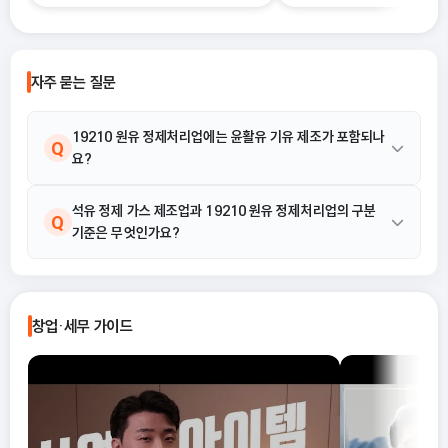
하지 못한 채 “편해 보이는 방식”으로
럴 때 가장 먼저 살펴봐야 하
선택했다가, 세금 부담이 오히려 커지거
종합소득세 경비율이에요.
나 신고 오류로 이어지는 경우도 적지 않
습니다. 이 글에서는 단순경비율과 기준
자주 묻는 질문
경비율의 개념부터, 어떤 경우에 어떤 방
식을 선택해야 유리한지까지 실무 기준
으로 정리합니다.
19210 원유 정제처리업에는 윤활유 기유 제조가 포함되나
Q
요?
네, 포함됩니다. 19210 원유 정제처리업은 원유 및 역청 물질을 정
석유 정제 가스 제조업과 19210 원유 정제처리업의 구분
A
Q
기준은 무엇인가요?
제 및 기타 처리하여 석유 정제품 및 관련 제품을 제조하는 산업활동
으로, 윤활유 기유 제조가 활동 예시로 명시되어 있습니다.
19210 원유 정제처리업은 원유 및 역청 물질을 정제하여 가솔린,
A
경유, 등유, 윤활유 기유, 나프타, 석유 정제 가스, 연료유, 중유 및 벙
창업·세무 가이드
커C유 등 석유 정제품 및 관련 제품을 제조하는 활동을 포괄합니다.
따라서 석유 정제 가스는 원유 정제 과정의 일환으로 19210 원유
정제처리업에 해당됩니다.