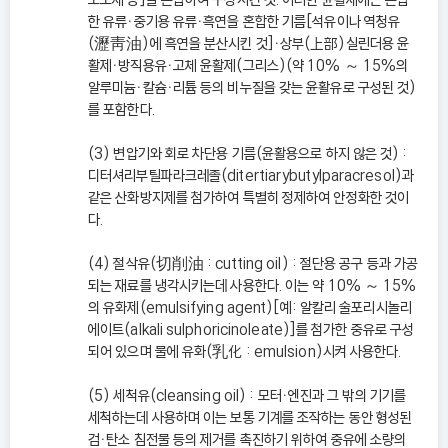
한 유류ㆍ중기용 유류ㆍ흑연을 혼합한 기름[석유이나 역청유
(瀝靑油)에 흑연을 분산시킨 것]ㆍ상부(上部)실린더용 윤
활제ㆍ방직용유ㆍ고체 윤활제(그리스)(약 10% ～ 15%의
알루미늄ㆍ칼슘ㆍ리튬 등의 비누질을 갖는 윤활유로 구성된 것)
를 포함한다.
(3) 변압기와 회로 차단용 기름(윤활용으로 하지 않은 것) :
디터셔리부틸파라크레졸(ditertiarybutylparacresol)과
같은 산화방지제를 첨가하여 특별히 정제하여 안정화한 것이
다.
(4) 절삭유(切削油 : cutting oil) : 절단용 공구 등과 가공
되는 재료를 냉각시키는데 사용한다. 이는 약 10% ～ 15%
의 유화제(emulsifying agent)[예: 알칼리 술포리시놀리
에이트(alkali sulphoricinoleate)]를 첨가한 중유로 구성
되어 있으며 물에 유화(乳化 : emulsion)시켜 사용한다.
(5) 세척유(cleansing oil) : 모터ㆍ엔진과 그 밖의 기기를
세척하는데 사용하며 이는 보통 기계를 조작하는 동안 형성된
검ㆍ탄소 침전물 등의 제거를 촉진하기 위하여 중유에 소량의