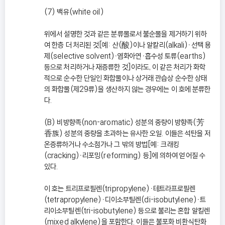
(7) 백유(white oil)
위에서 설명한 것과 같은 분류물로서 불순물을 제거하기 위하
여 한층 더 처리된 것[예: 산(酸)이나 알칼리(alkali)ㆍ선택 용
제(selective solvent)ㆍ염화아연ㆍ흡수성 토류(earths)
등으로 처리하거나 재증류한 것]이라도, 이 같은 처리가 화학
적으로 순수한 단일인 화합물이나 상거래 관습상 순수한 상태
의 화합물(제29류)을 생산하지 않는 경우에는 이 호에 분류한
다.
(B) 비방향족(non-aromatic) 성분의 중량이 방향족(芳
香族) 성분의 중량을 초과하는 유사한 오일. 이들은 석탄을 저
온증류하거나 수소첨가나 그 밖의 방법[예: 크래킹
(cracking)ㆍ리포밍(reforming) 등]에 의하여 얻어질 수
있다.
이 호는 트리프로필렌(tripropylene)ㆍ테트라프로필렌
(tetrapropylene)ㆍ디이소부틸렌(di-isobutylene)ㆍ트
리이소부틸렌(tri-isobutylene) 등으로 불리는 혼합 알킬렌
(mixed alkylene)을 포함한다. 이들은 불포화 비환식탄화