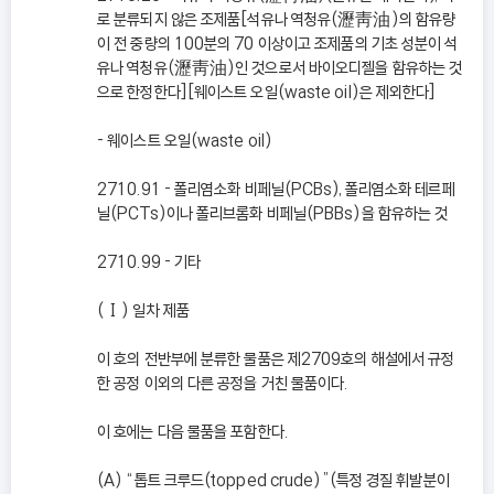
로 분류되지 않은 조제품[석유나 역청유(瀝靑油)의 함유량
이 전 중량의 100분의 70 이상이고 조제품의 기초 성분이 석
유나 역청유(瀝靑油)인 것으로서 바이오디젤을 함유하는 것
으로 한정한다][웨이스트 오일(waste oil)은 제외한다]
- 웨이스트 오일(waste oil)
2710.91 - 폴리염소화 비페닐(PCBs), 폴리염소화 테르페
닐(PCTs)이나 폴리브롬화 비페닐(PBBs)을 함유하는 것
2710.99 - 기타
(Ⅰ) 일차 제품
이 호의 전반부에 분류한 물품은 제2709호의 해설에서 규정
한 공정 이외의 다른 공정을 거친 물품이다.
이 호에는 다음 물품을 포함한다.
(A) “톱트 크루드(topped crude)”(특정 경질 휘발분이