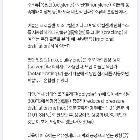
수소류[옥틸렌(octylene)ㆍ노닐렌(nonylene)ㆍ이들의 동
족체와 이성체 등]와 포화 비환식 탄화수소류의 혼합물이다.
이들은 프로필렌ㆍ이소부틸렌이나 그 밖의 에틸렌계 탄화수소
를 저중합하거나 광물유(鑛物油)를 크래킹(cracking)하
여 얻는 특정 물품을 분리[예: 분별증류(fractional
distillation]하여 얻는다.
혼합 알킬렌(mixed alkylene)은 주로 화학합성ㆍ용제
(solvent)나 희석제로 사용한다. 또한 이들은 옥탄가
(octane rating)가 높기 때문에 적당한 첨가제를 사용하면
휘발유에 혼합될 수 있다.
다만, 액체 상태의 폴리올레핀(polyolefin)에 있어서는 섭씨
300°C에서 감압(減壓) 증류법(reduced-pressure
distillation method)으로 증류한 경우에는 1,013밀리바
(101.3kPa)로 환산한 후, 용량이 전 용량의 60% 미만의
것은 이 호에 포함하지 않는다(제39류).
더욱이 이 호에는 석유정제나 그 밖의 공정으로 얻는 방향(芳