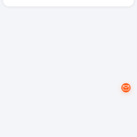
개인정보 처리방침
YouTube 이용약관
Google 개인정보 보호정책
(주)에프에스 | 대전광역시 동구 계족로 151. 대전지식산업센터 503, 504,