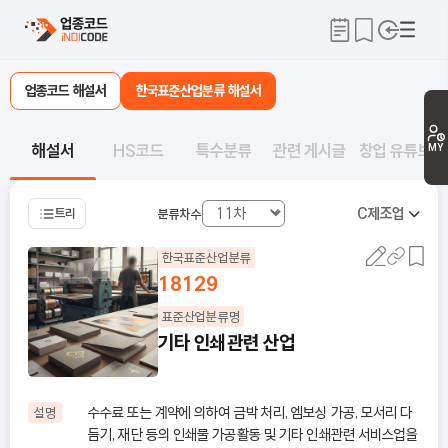
업종코드 해설서
한국표준산업분류 해설서
해설서
HS코드
특수분류
관련 게시글
창업 유튜브
MY
C
제조업
트리
분류차수
한국표준산업분류
18129
표준산업분류명
기타 인쇄관련 산업
수수료 또는 계약에 의하여 금박 처리, 엠보싱 가공, 모서리 다
설명
듬기, 재단 등의 인쇄물 가공활동 및 기타 인쇄관련 서비스업을