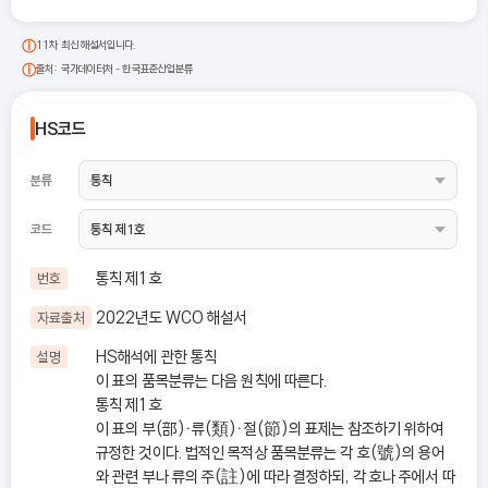
11차 최신 해설서입니다.
출처: 국가데이터처 - 한국표준산업분류
HS코드
분류
코드
통칙 제1호
번호
2022년도 WCO 해설서
자료출처
HS해석에 관한 통칙
설명
이 표의 품목분류는 다음 원칙에 따른다.
통칙 제1호
이 표의 부(部)ㆍ류(類)ㆍ절(節)의 표제는 참조하기 위하여
규정한 것이다. 법적인 목적상 품목분류는 각 호(號)의 용어
와 관련 부나 류의 주(註)에 따라 결정하되, 각 호나 주에서 따