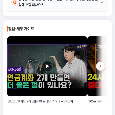
Q
업에 포함되나요?
재단 등의 인쇄물 가공활동 및 기타 인쇄관련 서비스업을 포함합니
다.
네, 수수료 또는 계약에 의하여 재단 및 인쇄물 기타 가공은 18129
A
기타 인쇄관련 산업의 활동 예시에 명확히 포함되어 있습니다.
창업·세무 가이드
👯 연금계좌는 2개 만들어야 된다던데요? ㅣASK곰희
365일 24시간 죽어라