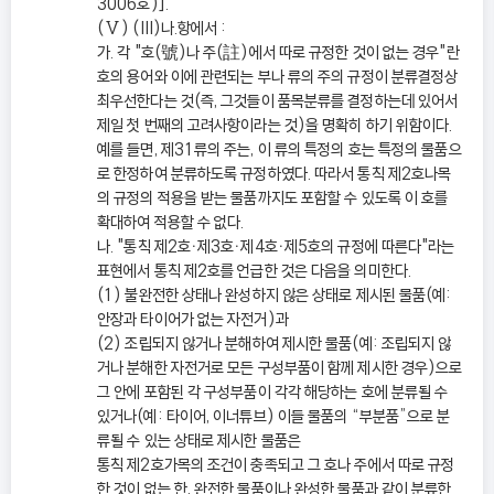
3006호)].
(Ⅴ) (III)나.항에서 :
가. 각 "호(號)나 주(註)에서 따로 규정한 것이 없는 경우"란
호의 용어와 이에 관련되는 부나 류의 주의 규정이 분류결정상
최우선한다는 것(즉, 그것들이 품목분류를 결정하는데 있어서
제일 첫 번째의 고려사항이라는 것)을 명확히 하기 위함이다.
예를 들면, 제31류의 주는, 이 류의 특정의 호는 특정의 물품으
로 한정하여 분류하도록 규정하였다. 따라서 통칙 제2호나목
의 규정의 적용을 받는 물품까지도 포함할 수 있도록 이 호를
확대하여 적용할 수 없다.
나. "통칙 제2호ㆍ제3호ㆍ제4호ㆍ제5호의 규정에 따른다"라는
표현에서 통칙 제2호를 언급한 것은 다음을 의미한다.
(1) 불완전한 상태나 완성하지 않은 상태로 제시된 물품(예:
안장과 타이어가 없는 자전거)과
(2) 조립되지 않거나 분해하여 제시한 물품(예: 조립되지 않
거나 분해한 자전거로 모든 구성부품이 함께 제시한 경우)으로
그 안에 포함된 각 구성부품이 각각 해당하는 호에 분류될 수
있거나(예: 타이어, 이너튜브) 이들 물품의 “부분품”으로 분
류될 수 있는 상태로 제시한 물품은
통칙 제2호가목의 조건이 충족되고 그 호나 주에서 따로 규정
한 것이 없는 한, 완전한 물품이나 완성한 물품과 같이 분류한