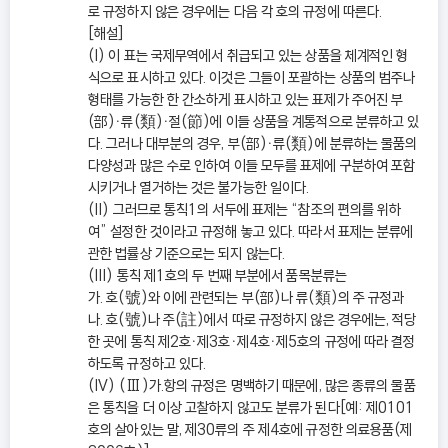
로 규정하지 않은 경우에는 다음 각 호의 규정에 따른다.
[해설]
(I) 이 표는 국제무역에서 취급되고 있는 상품을 체계적인 형
식으로 표시하고 있다. 이것은 그들이 포괄하는 상품의 범주나
형태를 가능한 한 간소하게 표시하고 있는 표제가 주어진 부
(部)ㆍ류(類)ㆍ절(節)에 이들 상품을 계통적으로 분류하고 있
다. 그러나 대부분의 경우, 부(部)ㆍ류(類)에 분류하는 물품의
다양성과 많은 수로 인하여 이들 모두를 표제에 구분하여 포함
시키거나 열거하는 것은 불가능한 일이다.
(II) 그러므로 통칙1의 서두에 표제는 “참조의 편의를 위하
여” 설정한 것이라고 규정해 놓고 있다. 따라서 표제는 분류에
관한 법률상 기준으로는 되지 않는다.
(III) 통칙 제1호의 두 번째 부분에서 품목분류는
가. 호(號)와 이에 관련되는 부(部)나 류(類)의 주 규정과
나. 호(號)나 주(註)에서 따로 규정하지 않은 경우에는, 적당
한 곳에 통칙 제2호ㆍ제3호ㆍ제4호ㆍ제5호의 규정에 따라 결정
하도록 규정하고 있다.
(IV) (Ⅲ)가.항의 규정은 명백하기 때문에, 많은 종류의 물품
은 통칙을 더 이상 고찰하지 않고도 분류가 된다[예: 제0101
호의 살아있는 말, 제30류의 주 제4호에 규정한 의료용품(제