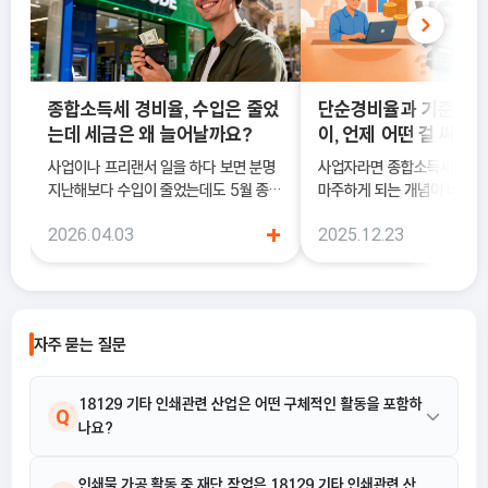
종합소득세 경비율, 수입은 줄었
단순경비율과 기준경비
는데 세금은 왜 늘어날까요?
이, 언제 어떤 걸 써야 
사업이나 프리랜서 일을 하다 보면 분명
사업자라면 종합소득세 신고 
지난해보다 수입이 줄었는데도 5월 종합
마주하게 되는 개념이 바로 
소득세 신고 안내문을 받아보고 세금이
과 기준경비율입니다. 하지만
+
2026.04.03
2025.12.23
더 늘어난 것처럼 느껴질 때가 있어요. 이
에서는 이 두 가지의 차이를 
럴 때 가장 먼저 살펴봐야 하는 것이 바로
하지 못한 채 “편해 보이는 
종합소득세 경비율이에요.
선택했다가, 세금 부담이 오
나 신고 오류로 이어지는 경우
습니다. 이 글에서는 단순경비율과 기준
자주 묻는 질문
경비율의 개념부터, 어떤 경우
식을 선택해야 유리한지까지 
으로 정리합니다.
18129 기타 인쇄관련 산업은 어떤 구체적인 활동을 포함하
Q
나요?
수수료 또는 계약에 의하여 금박 처리, 엠보싱 가공, 모서리 다듬기,
인쇄물 가공 활동 중 재단 작업은 18129 기타 인쇄관련 산
A