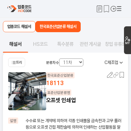
업종코드 해설서
한국표준산업분류 해설서
해설서
HS코드
특수분류
관련 게시글
창업 유튜브
MY
C
제조업
트리
분류차수
한국표준산업분류
18113
표준산업분류명
오프셋 인쇄업
수수료 또는 계약에 의하여 각종 인쇄물을 금속판과 고무 롤러
설명
등으로 오프셋 간접 제판술에 의하여 인쇄하는 산업활동을 말