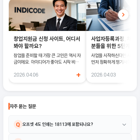
창업지원금 신청 사이트, 어디서
사업자등록과정, 처음
봐야 할까요?
분들을 위한 5단계 정
창업을 준비할 때 가장 큰 고민은 역시 자
사업을 시작하신다면 사업
금이에요. 아이디어가 좋아도 시작 비용
먼저 정확하게 챙기셔야 해요
이 부담되면 실행이 늦어질 수밖에 없죠.
록은 단순히 서류를 내는 절차
+
2026.04.06
2026.04.03
이럴 때 도움이 되는 것이 바로 창업지원
국세청에 정식으로 사업을 
금 신청 사이트예요.
알리는 과정이기 때문이에요.
자주 묻는 질문
Q
오프셋 4도 인쇄는 18113에 포함되나요?