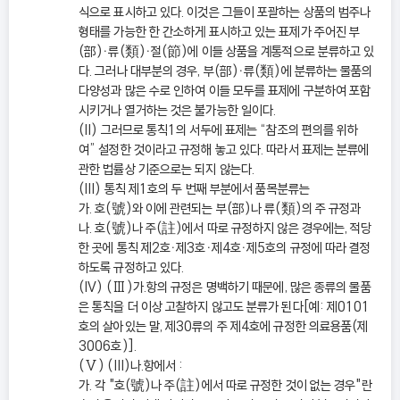
식으로 표시하고 있다. 이것은 그들이 포괄하는 상품의 범주나
형태를 가능한 한 간소하게 표시하고 있는 표제가 주어진 부
(部)ㆍ류(類)ㆍ절(節)에 이들 상품을 계통적으로 분류하고 있
다. 그러나 대부분의 경우, 부(部)ㆍ류(類)에 분류하는 물품의
다양성과 많은 수로 인하여 이들 모두를 표제에 구분하여 포함
시키거나 열거하는 것은 불가능한 일이다.
(II) 그러므로 통칙1의 서두에 표제는 “참조의 편의를 위하
여” 설정한 것이라고 규정해 놓고 있다. 따라서 표제는 분류에
관한 법률상 기준으로는 되지 않는다.
(III) 통칙 제1호의 두 번째 부분에서 품목분류는
가. 호(號)와 이에 관련되는 부(部)나 류(類)의 주 규정과
나. 호(號)나 주(註)에서 따로 규정하지 않은 경우에는, 적당
한 곳에 통칙 제2호ㆍ제3호ㆍ제4호ㆍ제5호의 규정에 따라 결정
하도록 규정하고 있다.
(IV) (Ⅲ)가.항의 규정은 명백하기 때문에, 많은 종류의 물품
은 통칙을 더 이상 고찰하지 않고도 분류가 된다[예: 제0101
호의 살아있는 말, 제30류의 주 제4호에 규정한 의료용품(제
3006호)].
(Ⅴ) (III)나.항에서 :
가. 각 "호(號)나 주(註)에서 따로 규정한 것이 없는 경우"란