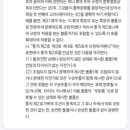
호의 용어와 이에 관련되는 부나 류의 주의 규정이 분류결정상
최우선한다는 것(즉, 그것들이 품목분류를 결정하는데 있어서
제일 첫 번째의 고려사항이라는 것)을 명확히 하기 위함이다.
예를 들면, 제31류의 주는, 이 류의 특정의 호는 특정의 물품으
로 한정하여 분류하도록 규정하였다. 따라서 통칙 제2호나목
의 규정의 적용을 받는 물품까지도 포함할 수 있도록 이 호를
확대하여 적용할 수 없다.
나. "통칙 제2호ㆍ제3호ㆍ제4호ㆍ제5호의 규정에 따른다"라는
표현에서 통칙 제2호를 언급한 것은 다음을 의미한다.
(1) 불완전한 상태나 완성하지 않은 상태로 제시된 물품(예:
안장과 타이어가 없는 자전거)과
(2) 조립되지 않거나 분해하여 제시한 물품(예: 조립되지 않
거나 분해한 자전거로 모든 구성부품이 함께 제시한 경우)으로
그 안에 포함된 각 구성부품이 각각 해당하는 호에 분류될 수
있거나(예: 타이어, 이너튜브) 이들 물품의 “부분품”으로 분
류될 수 있는 상태로 제시한 물품은
통칙 제2호가목의 조건이 충족되고 그 호나 주에서 따로 규정
한 것이 없는 한, 완전한 물품이나 완성한 물품과 같이 분류한
다.