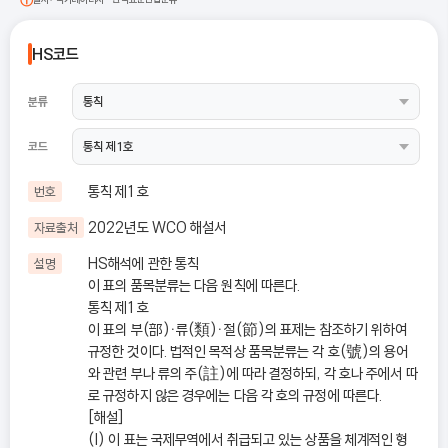
HS코드
분류
코드
통칙 제1호
번호
2022년도 WCO 해설서
자료출처
HS해석에 관한 통칙
설명
이 표의 품목분류는 다음 원칙에 따른다.
통칙 제1호
이 표의 부(部)ㆍ류(類)ㆍ절(節)의 표제는 참조하기 위하여
규정한 것이다. 법적인 목적상 품목분류는 각 호(號)의 용어
와 관련 부나 류의 주(註)에 따라 결정하되, 각 호나 주에서 따
로 규정하지 않은 경우에는 다음 각 호의 규정에 따른다.
[해설]
(I) 이 표는 국제무역에서 취급되고 있는 상품을 체계적인 형